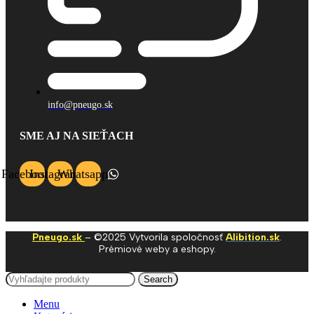
info@pneugo.sk
SME AJ NA SIEŤACH
Facebook
Instagram
Whatsapp
Pneugo.sk
– ©2025 Vytvorila spoločnosť
Alibition.sk
.
Prémiové weby a eshopy.
Search
Menu