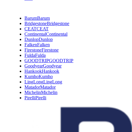
Výrobca
Barum
Barum
Bridgestone
Bridgestone
CEAT
CEAT
Continental
Continental
Dunlop
Dunlop
Falken
Falken
Firestone
Firestone
Fulda
Fulda
GOODTRIP
GOODTRIP
Goodyear
Goodyear
Hankook
Hankook
Kumho
Kumho
LingLong
LingLong
Matador
Matador
Michelin
Michelin
Pirelli
Pirelli