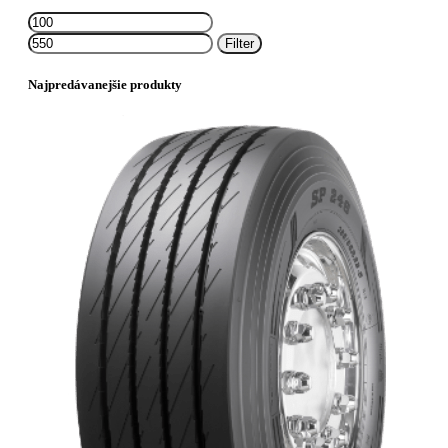
Minimálna
Maximálna
cena
cena
Filter
Najpredávanejšie produkty