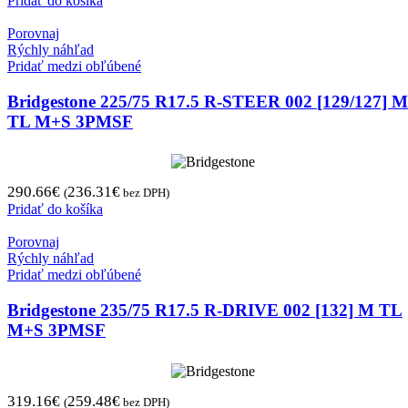
Pridať do košíka
Porovnaj
Rýchly náhľad
Pridať medzi obľúbené
Bridgestone 225/75 R17.5 R-STEER 002 [129/127] M
TL M+S 3PMSF
290.66
€
236.31
€
(
bez DPH)
Pridať do košíka
Porovnaj
Rýchly náhľad
Pridať medzi obľúbené
Bridgestone 235/75 R17.5 R-DRIVE 002 [132] M TL
M+S 3PMSF
319.16
€
259.48
€
(
bez DPH)