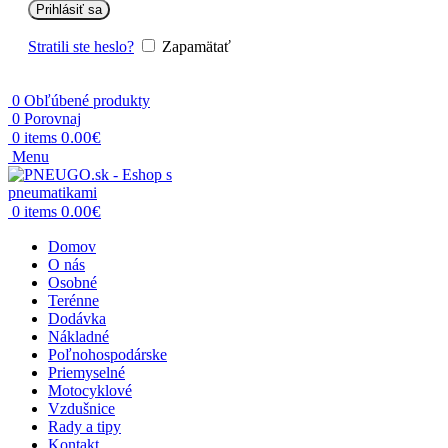
Prihlásiť sa
Stratili ste heslo?
Zapamätať
0
Obľúbené produkty
0
Porovnaj
0.00
€
0
items
Menu
0.00
€
0
items
Domov
O nás
Osobné
Terénne
Dodávka
Nákladné
Poľnohospodárske
Priemyselné
Motocyklové
Vzdušnice
Rady a tipy
Kontakt