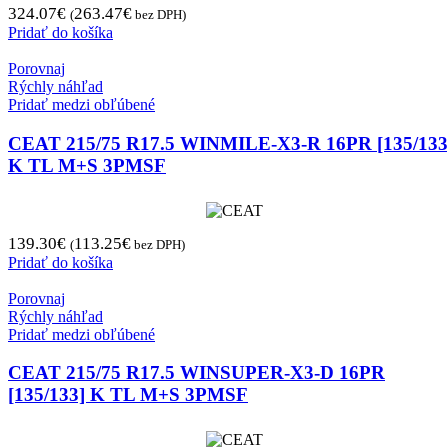
324.07
€
263.47
€
(
bez DPH)
Pridať do košíka
Porovnaj
Rýchly náhľad
Pridať medzi obľúbené
CEAT 215/75 R17.5 WINMILE-X3-R 16PR [135/133
K TL M+S 3PMSF
139.30
€
113.25
€
(
bez DPH)
Pridať do košíka
Porovnaj
Rýchly náhľad
Pridať medzi obľúbené
CEAT 215/75 R17.5 WINSUPER-X3-D 16PR
[135/133] K TL M+S 3PMSF