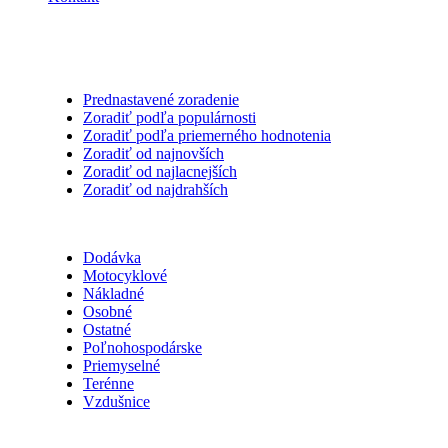
Triediť podľa
Prednastavené zoradenie
Zoradiť podľa populárnosti
Zoradiť podľa priemerného hodnotenia
Zoradiť od najnovších
Zoradiť od najlacnejších
Zoradiť od najdrahších
Kategórie
Dodávka
Motocyklové
Nákladné
Osobné
Ostatné
Poľnohospodárske
Priemyselné
Terénne
Vzdušnice
Sezóna