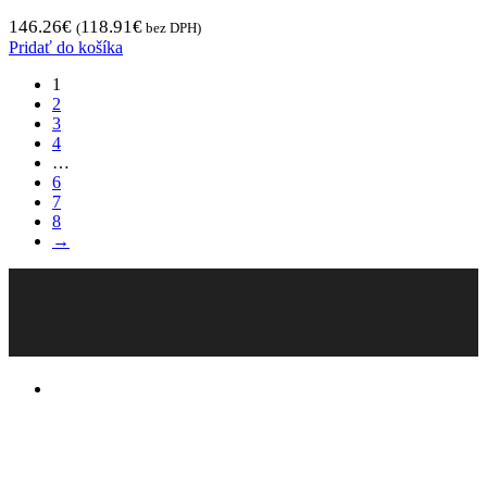
146.26
€
118.91
€
(
bez DPH)
Pridať do košíka
1
2
3
4
…
6
7
8
→
Pneugo-sk - Rýchly výber, férové ceny, istota
na každom kilometri.