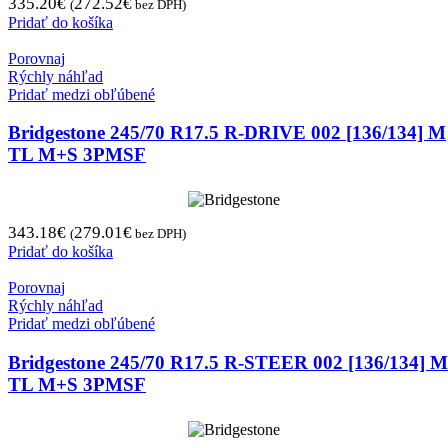
335.20
€
272.52
€
(
bez DPH)
Pridať do košíka
Porovnaj
Rýchly náhľad
Pridať medzi obľúbené
Bridgestone 245/70 R17.5 R-DRIVE 002 [136/134] M
TL M+S 3PMSF
343.18
€
279.01
€
(
bez DPH)
Pridať do košíka
Porovnaj
Rýchly náhľad
Pridať medzi obľúbené
Bridgestone 245/70 R17.5 R-STEER 002 [136/134] M
TL M+S 3PMSF