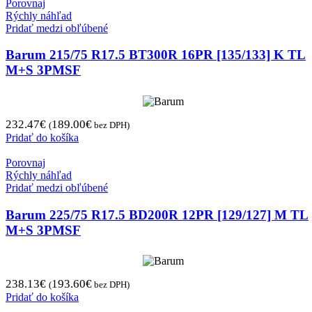
Porovnaj
Rýchly náhľad
Pridať medzi obľúbené
Barum 215/75 R17.5 BT300R 16PR [135/133] K TL
M+S 3PMSF
232.47
€
189.00
€
(
bez DPH)
Pridať do košíka
Porovnaj
Rýchly náhľad
Pridať medzi obľúbené
Barum 225/75 R17.5 BD200R 12PR [129/127] M TL
M+S 3PMSF
238.13
€
193.60
€
(
bez DPH)
Pridať do košíka