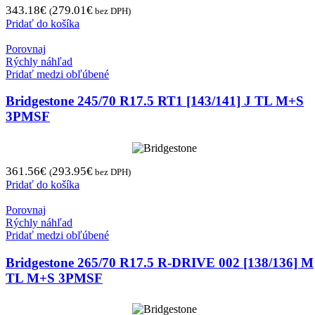
343.18
€
279.01
€
(
bez DPH)
Pridať do košíka
Porovnaj
Rýchly náhľad
Pridať medzi obľúbené
Bridgestone 245/70 R17.5 RT1 [143/141] J TL M+S
3PMSF
361.56
€
293.95
€
(
bez DPH)
Pridať do košíka
Porovnaj
Rýchly náhľad
Pridať medzi obľúbené
Bridgestone 265/70 R17.5 R-DRIVE 002 [138/136] M
TL M+S 3PMSF