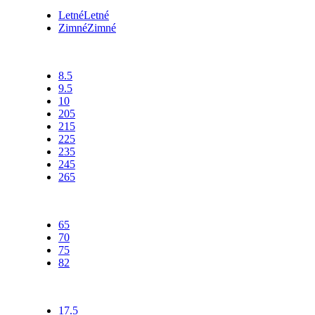
Letné
Letné
Zimné
Zimné
Šírka
8.5
9.5
10
205
215
225
235
245
265
Profil
65
70
75
82
Priemer
17.5