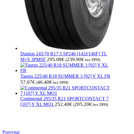
Dunlop 245/70 R17.5 SP246 [143J/146F] TL
295.08
€
239.90
€
M+S 3PMSF
(
bez DPH)
Taurus 225/40 R18 SUMMER 3 [92] Y XL FR
57.07
€
46.40
€
(
bez DPH)
Continental 295/35 R21 SPORTCONTACT 7
252.40
€
205.20
€
[107] Y XL MO1
(
bez DPH)
Porovnaj