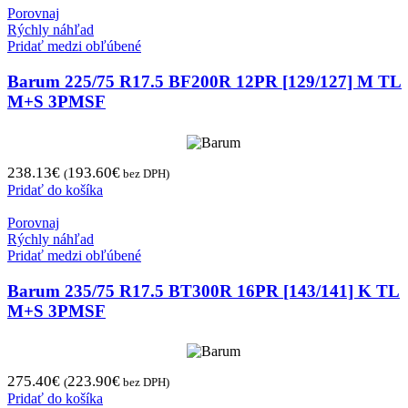
Porovnaj
Rýchly náhľad
Pridať medzi obľúbené
Barum 225/75 R17.5 BF200R 12PR [129/127] M TL
M+S 3PMSF
238.13
€
193.60
€
(
bez DPH)
Pridať do košíka
Porovnaj
Rýchly náhľad
Pridať medzi obľúbené
Barum 235/75 R17.5 BT300R 16PR [143/141] K TL
M+S 3PMSF
275.40
€
223.90
€
(
bez DPH)
Pridať do košíka