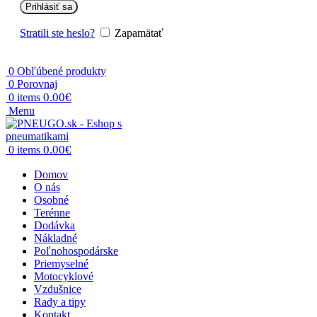
Prihlásiť sa
Stratili ste heslo?
Zapamätať
0
Obľúbené produkty
0
Porovnaj
0.00
€
0
items
Menu
0.00
€
0
items
Domov
O nás
Osobné
Terénne
Dodávka
Nákladné
Poľnohospodárske
Priemyselné
Motocyklové
Vzdušnice
Rady a tipy
Kontakt