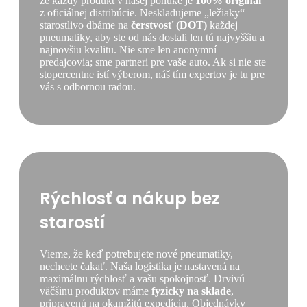
že každý produkt v našej ponuke je
100% originál
z oficiálnej distribúcie. Neskladujeme „ležiaky“ –
starostlivo dbáme na
čerstvosť (DOT)
každej
pneumatiky, aby ste od nás dostali len tú najvyššiu a
najnovšiu kvalitu. Nie sme len anonymní
predajcovia; sme partneri pre vaše auto. Ak si nie ste
stopercentne istí výberom, náš tím expertov je tu pre
vás s odbornou radou.
Rýchlosť a nákup bez
starostí
Vieme, že keď potrebujete nové pneumatiky,
nechcete čakať. Naša logistika je nastavená na
maximálnu rýchlosť a vašu spokojnosť. Drvivú
väčšinu produktov máme
fyzicky na sklade
,
pripravenú na okamžitú expedíciu. Objednávky