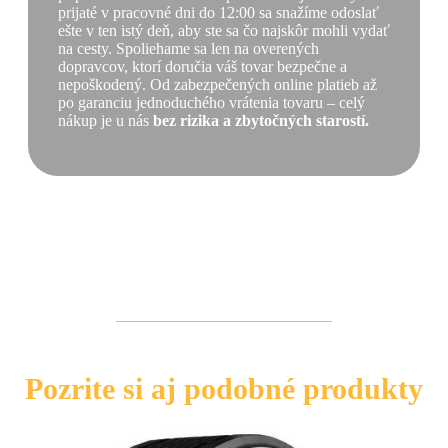
prijaté v pracovné dni do 12:00 sa snažíme odoslať
ešte v ten istý deň, aby ste sa čo najskôr mohli vydať
na cesty. Spoliehame sa len na overených
dopravcov, ktorí doručia váš tovar bezpečne a
nepoškodený. Od zabezpečených online platieb až
po garanciu jednoduchého vrátenia tovaru – celý
nákup je u nás
bez rizika a zbytočných starostí.
Pozrite si aj podobné produkty