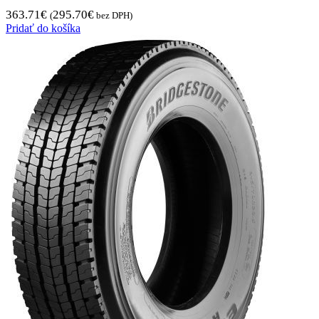
363.71
€
295.70
€
(
bez DPH)
Pridať do košíka