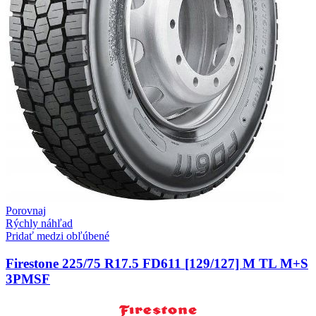
Porovnaj
Rýchly náhľad
Pridať medzi obľúbené
Firestone 225/75 R17.5 FD611 [129/127] M TL M+S
3PMSF