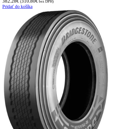
382.28
€
310.80
€
(
bez DPH)
Pridať do košíka