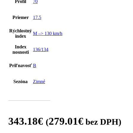
Profil
70
Priemer
17.5
Rýchlostný
M –> 130 km/h
index
Index
136/134
nosnosti
Priľnavosť
B
Sezóna
Zimné
343.18
€
279.01
€
(
bez DPH)