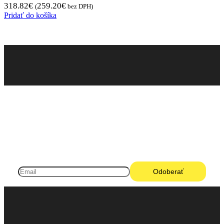
318.82
€
259.20
€
(
bez DPH)
Pridať do košíka
Pneugo-sk - Rýchly výber, férové ceny, istota na
každom kilometri.