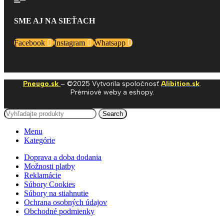
SME AJ NA SIEŤACH
Facebook
Instagram
Whatsapp
Pneugo.sk
– ©2025 Vytvorila spoločnosť
Alibition.sk
.
Prémiové weby a eshopy.
Search
Menu
Kategórie
Doprava a doba dodania
Možnosti platby
Reklamácie
Súbory Cookies
Súbory na stiahnutie
Ochrana osobných údajov
Obchodné podmienky