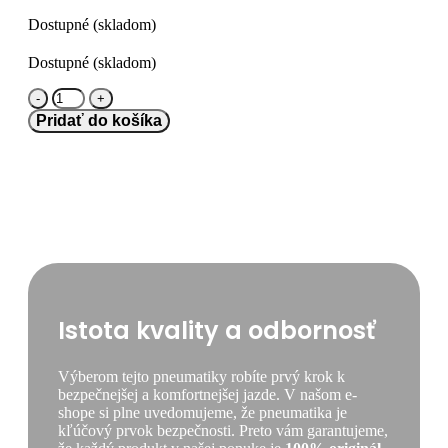
Dostupné (skladom)
Dostupné (skladom)
množstvo
Bridgestone
Pridať do košíka
245/70
R17.5
R-
STEER
002
[136/134]
M
TL
M+S
3PMSF
Istota kvality a odbornosť
Výberom tejto pneumatiky robíte prvý krok k
bezpečnejšej a komfortnejšej jazde. V našom e-
shope si plne uvedomujeme, že pneumatika je
kľúčový prvok bezpečnosti. Preto vám garantujeme,