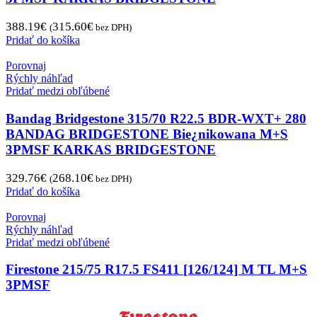
388.19
€
315.60
€
(
bez DPH)
Pridať do košíka
Porovnaj
Rýchly náhľad
Pridať medzi obľúbené
Bandag Bridgestone 315/70 R22.5 BDR-WXT+ 280
BANDAG BRIDGESTONE Bie¿nikowana M+S
3PMSF KARKAS BRIDGESTONE
329.76
€
268.10
€
(
bez DPH)
Pridať do košíka
Porovnaj
Rýchly náhľad
Pridať medzi obľúbené
Firestone 215/75 R17.5 FS411 [126/124] M TL M+S
3PMSF