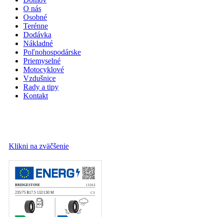
O nás
Osobné
Terénne
Dodávka
Nákladné
Poľnohospodárske
Priemyselné
Motocyklové
Vzdušnice
Rady a tipy
Kontakt
Klikni na zväčšenie