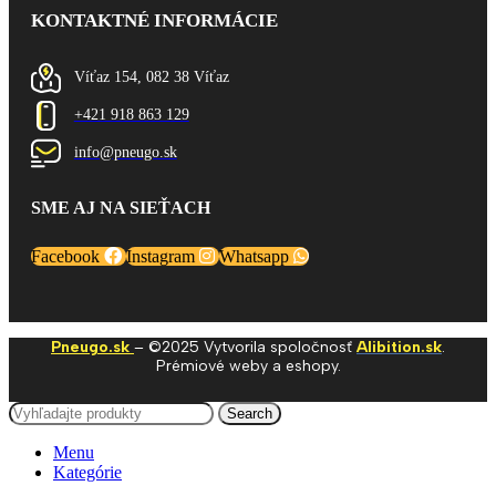
KONTAKTNÉ INFORMÁCIE
Víťaz 154, 082 38 Víťaz
+421 918 863 129
info@pneugo.sk
SME AJ NA SIEŤACH
Facebook
Instagram
Whatsapp
Pneugo.sk
– ©2025 Vytvorila spoločnosť
Alibition.sk
.
Prémiové weby a eshopy.
Search
Menu
Kategórie