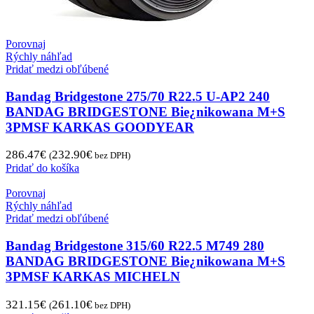
Porovnaj
Rýchly náhľad
Pridať medzi obľúbené
Bandag Bridgestone 275/70 R22.5 U-AP2 240
BANDAG BRIDGESTONE Bie¿nikowana M+S
3PMSF KARKAS GOODYEAR
286.47
€
232.90
€
(
bez DPH)
Pridať do košíka
Porovnaj
Rýchly náhľad
Pridať medzi obľúbené
Bandag Bridgestone 315/60 R22.5 M749 280
BANDAG BRIDGESTONE Bie¿nikowana M+S
3PMSF KARKAS MICHELN
321.15
€
261.10
€
(
bez DPH)