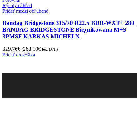
Rýchly náhľad
Pridať medzi obľúbené
Bandag Bridgestone 315/70 R22.5 BDR-WXT+ 280
BANDAG BRIDGESTONE Bie¿nikowana M+S
3PMSF KARKAS MICHELN
329.76
€
268.10
€
(
bez DPH)
Pridať do košíka
Pneugo-sk - Rýchly výber, férové ceny, istota na
každom kilometri.