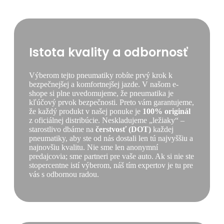
Istota kvality a odbornosť
Výberom tejto pneumatiky robíte prvý krok k
bezpečnejšej a komfortnejšej jazde. V našom e-
shope si plne uvedomujeme, že pneumatika je
kľúčový prvok bezpečnosti. Preto vám garantujeme,
že každý produkt v našej ponuke je
100% originál
z oficiálnej distribúcie. Neskladujeme „ležiaky“ –
starostlivo dbáme na
čerstvosť (DOT)
každej
pneumatiky, aby ste od nás dostali len tú najvyššiu a
najnovšiu kvalitu. Nie sme len anonymní
predajcovia; sme partneri pre vaše auto. Ak si nie ste
stopercentne istí výberom, náš tím expertov je tu pre
vás s odbornou radou.