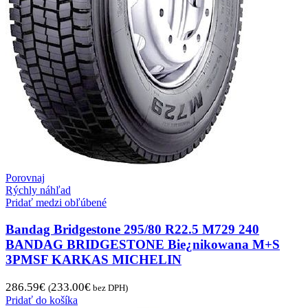
Porovnaj
Rýchly náhľad
Pridať medzi obľúbené
Bandag Bridgestone 295/80 R22.5 M729 240
BANDAG BRIDGESTONE Bie¿nikowana M+S
3PMSF KARKAS MICHELIN
286.59
€
233.00
€
(
bez DPH)
Pridať do košíka