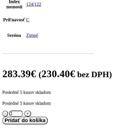
Index
124/122
nosnosti
Priľnavosť
C
Sezóna
Zimné
283.39
€
230.40
€
(
bez DPH)
Posledné 5 kusov skladom
Posledné 5 kusov skladom
množstvo
Continental
Pridať do košíka
205/75
R17.5