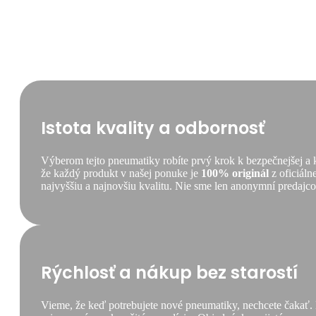
CONTI
HYBRID
LD3
12PR
[124/122]
M
TL
M+S
3PMSF
Istota kvality a odbornosť
Výberom tejto pneumatiky robíte prvý krok k bezpečnejšej a
že každý produkt v našej ponuke je
100% originál
z oficiáln
najvyššiu a najnovšiu kvalitu. Nie sme len anonymní predajcovi
Rýchlosť a nákup bez starostí
Vieme, že keď potrebujete nové pneumatiky, nechcete čakať.