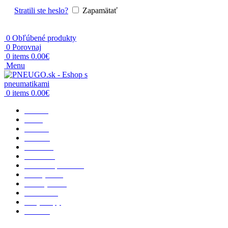
Stratili ste heslo?
Zapamätať
0
Obľúbené produkty
0
Porovnaj
0
items
0.00
€
Menu
0
items
0.00
€
Domov
O nás
Osobné
Terénne
Dodávka
Nákladné
Poľnohospodárske
Priemyselné
Motocyklové
Vzdušnice
Rady a tipy
Kontakt