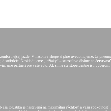
 komfortnejšej jazde. V našom e-shope si plne uvedomujeme, že pneuma
ej distribúcie. Neskladujeme „ležiaky“ – starostlivo dbáme na
čerstvos
a; sme partneri pre vaše auto. Ak si nie ste stopercentne istí výberom,
 Naša logistika je nastavená na maximálnu rýchlosť a vašu spokojnos