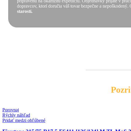
pripravenú na okamžitú expedíciu. Objednávky prijaté v praco
dopravcov, ktorí doručia váš tovar bezpečne a nepoškodený. 
starostí.
Pozri
Porovnaj
Rýchly náhľad
Pridať medzi obľúbené