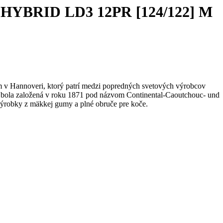
I HYBRID LD3 12PR [124/122] M
m v Hannoveri, ktorý patrí medzi popredných svetových výrobcov
bola založená v roku 1871 pod názvom Continental-Caoutchouc- und
ýrobky z mäkkej gumy a plné obruče pre koče.