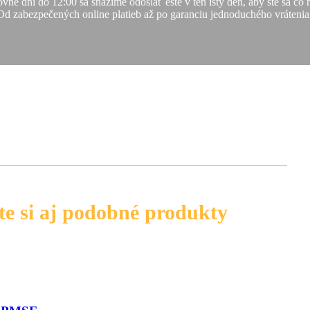
vné dni do 12:00 sa snažíme odoslať ešte v ten istý deň, aby ste sa čo
Od zabezpečených online platieb až po garanciu jednoduchého vrátenia
te si aj podobné produkty