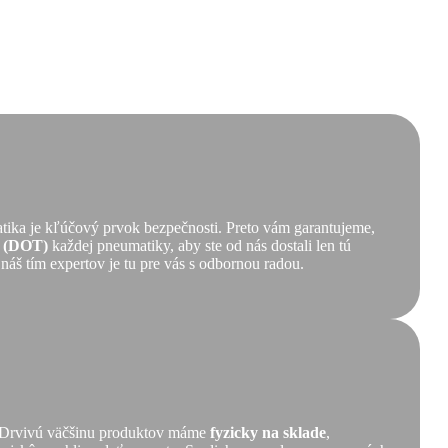
tika je kľúčový prvok bezpečnosti. Preto vám garantujeme,
ť (DOT)
každej pneumatiky, aby ste od nás dostali len tú
 náš tím expertov je tu pre vás s odbornou radou.
ť. Drvivú väčšinu produktov máme
fyzicky na sklade
,