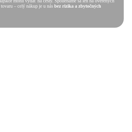
 najskôr mohli vydať na cesty. Spoliehame sa len na overených
 tovaru – celý nákup je u nás
bez rizika a zbytočných