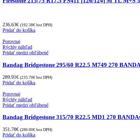
Firestone 215/75 R17.5 FS411 [126/124] M TL M+S
236.63
€
(
192.38
€
bez DPH)
Pridať do košíka
Porovnaj
Rýchly náhľad
Pridať medzi obľúbené
Bandag Bridgestone 295/60 R22.5 M749 270 
289.91
€
(
235.70
€
bez DPH)
Pridať do košíka
Porovnaj
Rýchly náhľad
Pridať medzi obľúbené
Bandag Bridgestone 315/70 R22.5 MD1 270 B
351.78
€
(
286.00
€
bez DPH)
Pridať do košíka