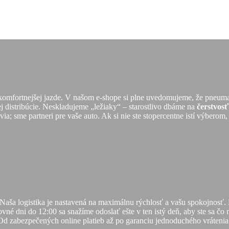
 komfortnejšej jazde. V našom e-shope si plne uvedomujeme, že pneuma
ej distribúcie. Neskladujeme „ležiaky“ – starostlivo dbáme na
čerstvos
a; sme partneri pre vaše auto. Ak si nie ste stopercentne istí výberom,
 Naša logistika je nastavená na maximálnu rýchlosť a vašu spokojnos
vné dni do 12:00 sa snažíme odoslať ešte v ten istý deň, aby ste sa čo
Od zabezpečených online platieb až po garanciu jednoduchého vrátenia