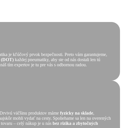
tika je kľúčový prvok bezpečnosti. Preto vám garantujeme,
ť (DOT)
každej pneumatiky, aby ste od nás dostali len tú
 náš tím expertov je tu pre vás s odbornou radou.
ť. Drvivú väčšinu produktov máme
fyzicky na sklade
,
 najskôr mohli vydať na cesty. Spoliehame sa len na overených
 tovaru – celý nákup je u nás
bez rizika a zbytočných