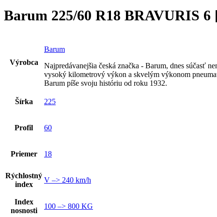
Barum 225/60 R18 BRAVURIS 6 [
Barum
Výrobca
Najpredávanejšia česká značka - Barum, dnes súčasť n
vysoký kilometrový výkon a skvelým výkonom pneumat
Barum píše svoju históriu od roku 1932.
Šírka
225
Profil
60
Priemer
18
Rýchlostný
V –> 240 km/h
index
Index
100 –> 800 KG
nosnosti