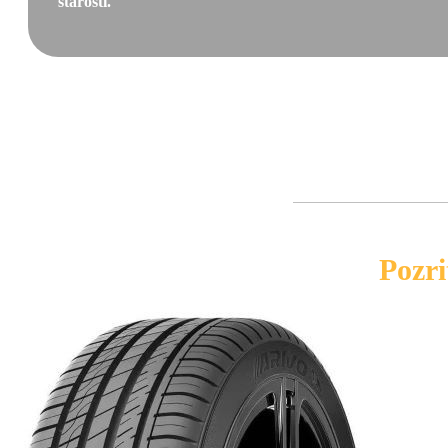
starostí.
Pozri