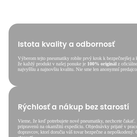
Istota kvality a odbornosť
Výberom tejto pneumatiky robíte prvý krok k bezpečnejšej a
že každý produkt v našej ponuke je
100% originál
z oficiáln
najvyššiu a najnovšiu kvalitu. Nie sme len anonymní predajcovi
Rýchlosť a nákup bez starostí
Vieme, že keď potrebujete nové pneumatiky, nechcete čakať.
pripravenú na okamžitú expedíciu. Objednávky prijaté v praco
dopravcov, ktorí doručia váš tovar bezpečne a nepoškodený. 