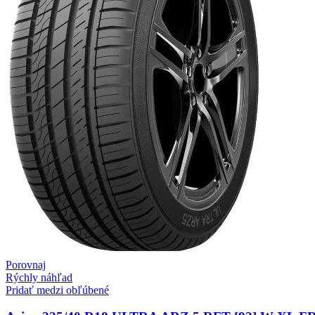
Porovnaj
Rýchly náhľad
Pridať medzi obľúbené