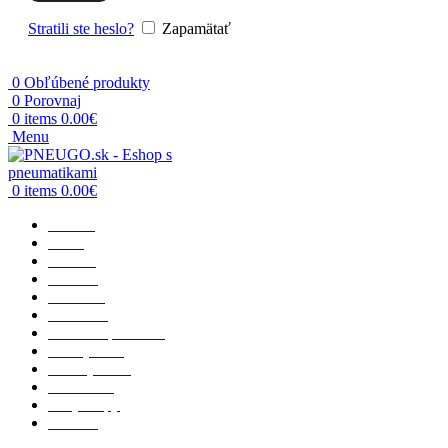
Stratili ste heslo?
Zapamätať
0
Obľúbené produkty
0
Porovnaj
0
items
0.00
€
Menu
0
items
0.00
€
Domov
O nás
Osobné
Terénne
Dodávka
Nákladné
Poľnohospodárske
Priemyselné
Motocyklové
Vzdušnice
Rady a tipy
Kontakt