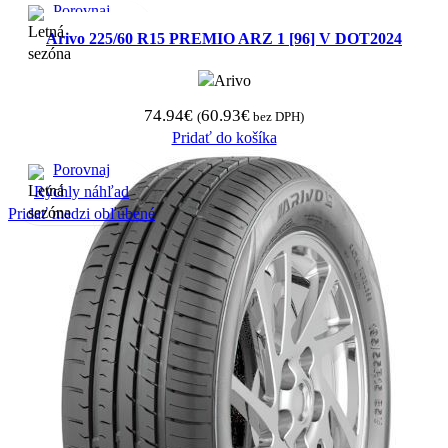
Porovnaj
Rýchly náhľad
Arivo 225/60 R15 PREMIO ARZ 1 [96] V DOT2024
Pridať medzi obľúbené
74.94
€
60.93
€
(
bez DPH)
Pridať do košíka
Porovnaj
Rýchly náhľad
Pridať medzi obľúbené