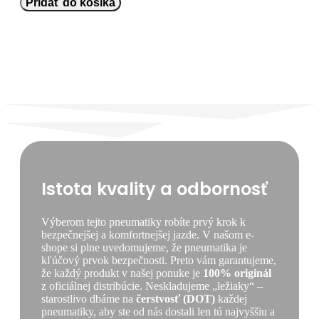
Pridať do košíka
255/55
R19
ULTRA
ARZ
5
[111]
V
XL
FR
DOT2023
Istota kvality a odbornosť
Výberom tejto pneumatiky robíte prvý krok k
bezpečnejšej a komfortnejšej jazde. V našom e-
shope si plne uvedomujeme, že pneumatika je
kľúčový prvok bezpečnosti. Preto vám garantujeme,
že každý produkt v našej ponuke je
100% originál
z oficiálnej distribúcie. Neskladujeme „ležiaky“ –
starostlivo dbáme na
čerstvosť (DOT)
každej
pneumatiky, aby ste od nás dostali len tú najvyššiu a