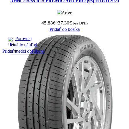
Arivo 215/65 R15 PREMIO ARZERO [96] H DOT2023
45.88
€
37.30
€
(
bez DPH)
Pridať do košíka
Porovnaj
Rýchly náhľad
Pridať medzi obľúbené