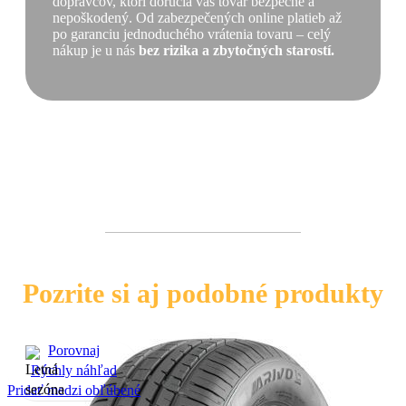
dopravcov, ktorí doručia váš tovar bezpečne a
nepoškodený. Od zabezpečených online platieb až
po garanciu jednoduchého vrátenia tovaru – celý
nákup je u nás
bez rizika a zbytočných starostí.
Pozrite si aj podobné produkty
Porovnaj
Rýchly náhľad
Pridať medzi obľúbené