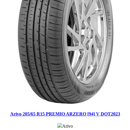
Arivo 205/65 R15 PREMIO ARZERO [94] V DOT2023