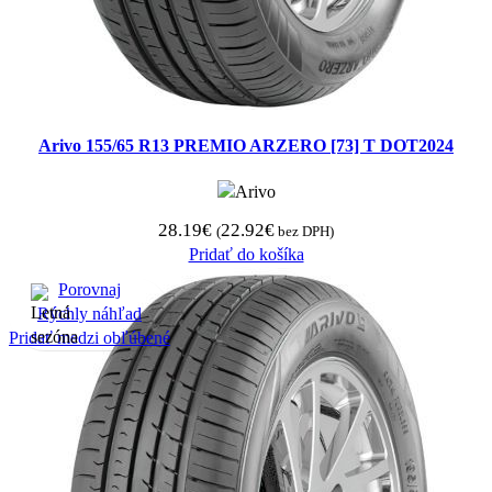
Arivo 155/65 R13 PREMIO ARZERO [73] T DOT2024
28.19
€
22.92
€
(
bez DPH)
Pridať do košíka
Porovnaj
Rýchly náhľad
Pridať medzi obľúbené