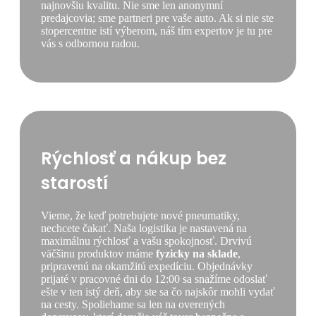
najnovšiu kvalitu. Nie sme len anonymní
predajcovia; sme partneri pre vaše auto. Ak si nie ste
stopercentne istí výberom, náš tím expertov je tu pre
vás s odbornou radou.
Rýchlosť a nákup bez
starostí
Vieme, že keď potrebujete nové pneumatiky,
nechcete čakať. Naša logistika je nastavená na
maximálnu rýchlosť a vašu spokojnosť. Drvivú
väčšinu produktov máme
fyzicky na sklade
,
pripravenú na okamžitú expedíciu. Objednávky
prijaté v pracovné dni do 12:00 sa snažíme odoslať
ešte v ten istý deň, aby ste sa čo najskôr mohli vydať
na cesty. Spoliehame sa len na overených