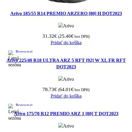
Arivo 185/55 R14 PREMIO ARZERO [80] H DOT2023
31.32
€
25.46
€
(
bez DPH)
Pridať do košíka
Porovnaj
Rýchly náhľad
Arivo 225/40 R18 ULTRA ARZ 5 RFT [92] W XL FR RFT
Pridať medzi obľúbené
DOT2023
78.73
€
64.01
€
(
bez DPH)
Pridať do košíka
Porovnaj
Rýchly náhľad
Arivo 175/70 R12 PREMIO ARZ 1 [80] T DOT2023
Pridať medzi obľúbené