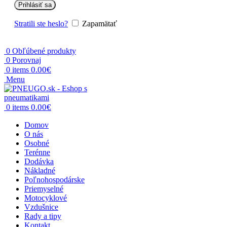
Prihlásiť sa
Stratili ste heslo?
Zapamätať
0
Obľúbené produkty
0
Porovnaj
0.00
€
0
items
Menu
0.00
€
0
items
Domov
O nás
Osobné
Terénne
Dodávka
Nákladné
Poľnohospodárske
Priemyselné
Motocyklové
Vzdušnice
Rady a tipy
Kontakt