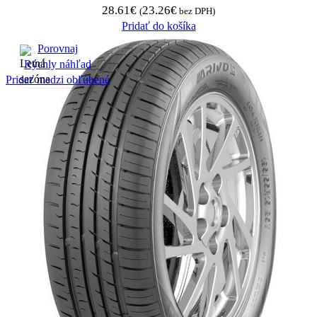
28.61
€
23.26
€
(
bez DPH)
Pridať do košíka
Porovnaj
Rýchly náhľad
Pridať medzi obľúbené