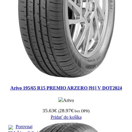
Arivo 195/65 R15 PREMIO ARZERO [91] V DOT2024
35.63
€
28.97
€
(
bez DPH)
Pridať do košíka
Porovnaj