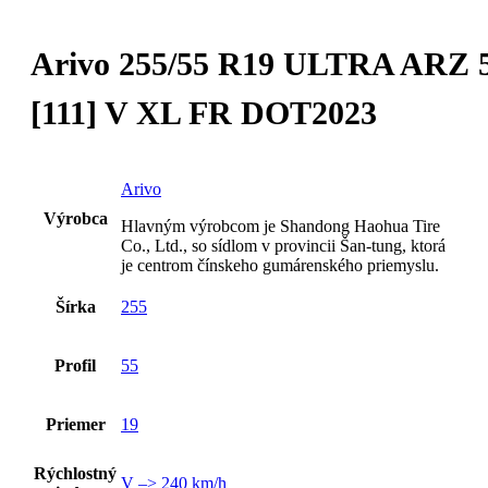
Arivo 255/55 R19 ULTRA ARZ 
[111] V XL FR DOT2023
Arivo
Výrobca
Hlavným výrobcom je Shandong Haohua Tire
Co., Ltd., so sídlom v provincii Šan-tung, ktorá
je centrom čínskeho gumárenského priemyslu.
Šírka
255
Profil
55
Priemer
19
Rýchlostný
V –> 240 km/h