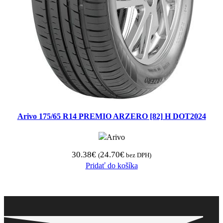
Arivo 175/65 R14 PREMIO ARZERO [82] H DOT2024
30.38
€
24.70
€
(
bez DPH)
Pridať do košíka