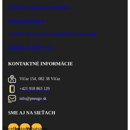
Záručné a reklamačné podmienky
Prepravný poriadok
Tabuľka zámen poľnohospodárskych pneumatík
Odstúpiť od zmluvy TU
KONTAKTNÉ INFORMÁCIE
Víťaz 154, 082 38 Víťaz
+421 918 863 129
info@pneugo.sk
SME AJ NA SIEŤACH
Facebook
Instagram
Whatsapp