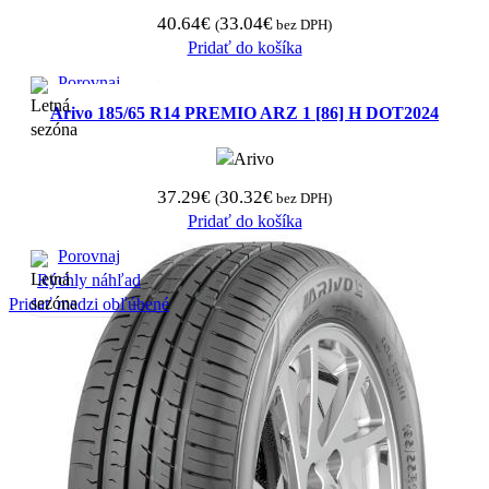
40.64
€
33.04
€
(
bez DPH)
Pridať do košíka
Porovnaj
Rýchly náhľad
Arivo 185/65 R14 PREMIO ARZ 1 [86] H DOT2024
Pridať medzi obľúbené
37.29
€
30.32
€
(
bez DPH)
Pridať do košíka
Porovnaj
Rýchly náhľad
Pridať medzi obľúbené