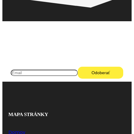
Pneugo-sk - Rýchly výber, férové ceny, istota na
každom kilometri.
MAPA STRÁNKY
Domov