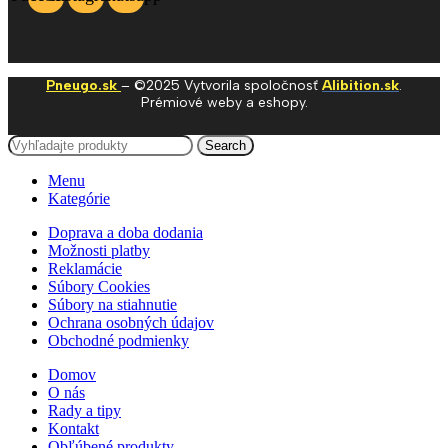
Pneugo.sk
– ©2025 Vytvorila spoločnosť
Alibition.sk
.
Prémiové weby a eshopy.
Search
Menu
Kategórie
Doprava a doba dodania
Možnosti platby
Reklamácie
Súbory Cookies
Súbory na stiahnutie
Ochrana osobných údajov
Obchodné podmienky
Domov
O nás
Rady a tipy
Kontakt
Obľúbené produkty