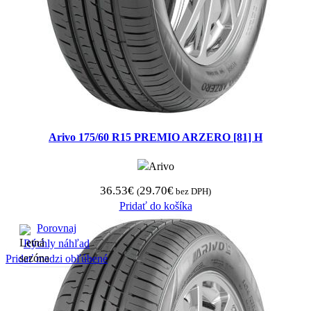
Arivo 175/60 R15 PREMIO ARZERO [81] H
36.53
€
29.70
€
(
bez DPH)
Pridať do košíka
Porovnaj
Rýchly náhľad
Pridať medzi obľúbené