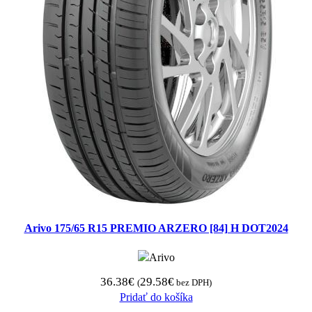
Arivo 175/65 R15 PREMIO ARZERO [84] H DOT2024
36.38
€
29.58
€
(
bez DPH)
Pridať do košíka