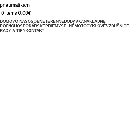
0.00
€
0
items
DOMOV
O NÁS
OSOBNÉ
TERÉNNE
DODÁVKA
NÁKLADNÉ
POĽNOHOSPODÁRSKE
PRIEMYSELNÉ
MOTOCYKLOVÉ
VZDUŠNICE
RADY A TIPY
KONTAKT
Triediť podľa
Kategórie
Sezóna
Šírka
Profil
Priemer
Výrobca