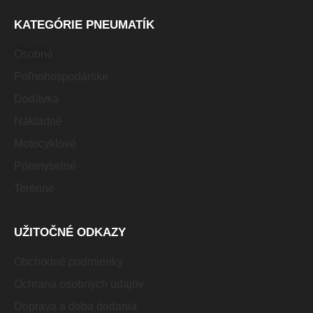
KATEGÓRIE PNEUMATÍK
Osobné
Poľnohospodárske
Dodávka
Nákladné
Motocyklové
Priemyselné
Terénne
UŽITOČNÉ ODKAZY
Obchodné podmienky
Ochrana osobných údajov
Doprava a doba dodania