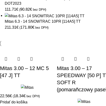
DOT2023
111.71
€
90.82
€
(
bez DPH)
Mitas 6.3 - 14 SNOWTRAC 10PR [114A5] TT
211.31
€
171.80
€
(
bez DPH)
Mitas 3.00 – 12 MC 5
Mitas 3.00 – 17
[47 J] TT
SPEEDWAY [50 P] T
SOFT R
(pomarañczowy pase
22.56
€
18.34
€
(
bez DPH)
Pridať do košíka