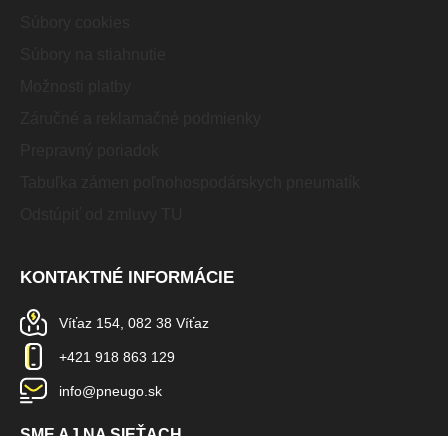
Súbory cookies
Súbory na stiahnutie
Možnosti platby
Záručné a reklamačné podmienky
Prepravný poriadok
Tabuľka zámen poľnohospodárskych pneumatík
Odstúpiť od zmluvy TU
KONTAKTNÉ INFORMÁCIE
Víťaz 154, 082 38 Víťaz
+421 918 863 129
info@pneugo.sk
SME AJ NA SIEŤACH