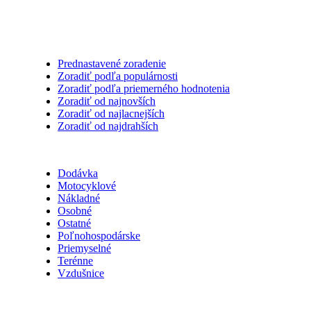
Triediť podľa
Prednastavené zoradenie
Zoradiť podľa populárnosti
Zoradiť podľa priemerného hodnotenia
Zoradiť od najnovších
Zoradiť od najlacnejších
Zoradiť od najdrahších
Kategórie
Dodávka
Motocyklové
Nákladné
Osobné
Ostatné
Poľnohospodárske
Priemyselné
Terénne
Vzdušnice
Sezóna