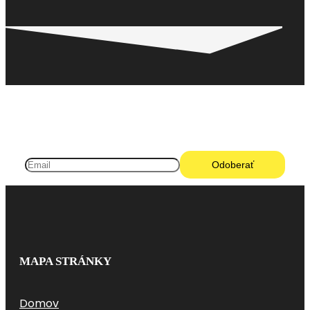
Pneugo-sk - Rýchly výber, férové ceny, istota na
každom kilometri.
MAPA STRÁNKY
Domov