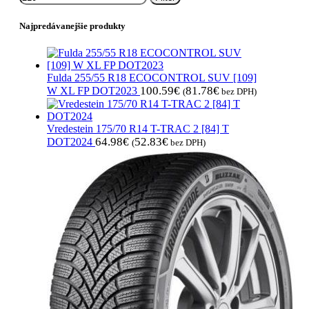
Najpredávanejšie produkty
Fulda 255/55 R18 ECOCONTROL SUV [109]
100.59
€
81.78
€
W XL FP DOT2023
(
bez DPH)
Vredestein 175/70 R14 T-TRAC 2 [84] T
64.98
€
52.83
€
DOT2024
(
bez DPH)