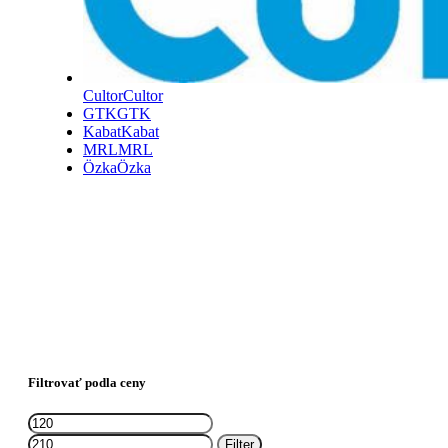
Cultor
Cultor
GTK
GTK
Kabat
Kabat
MRL
MRL
Özka
Özka
Filtrovať podla ceny
Minimálna
Maximálna
cena
cena
Filter