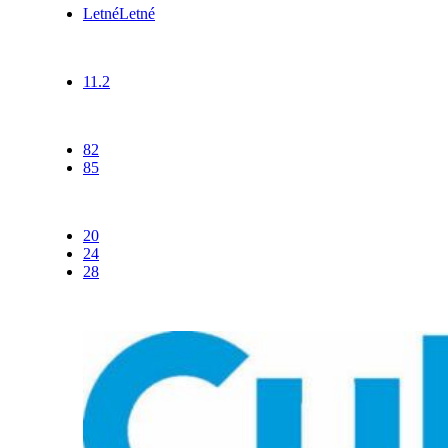
Letné
Letné
Šírka
11.2
Profil
82
85
Priemer
20
24
28
Výrobca