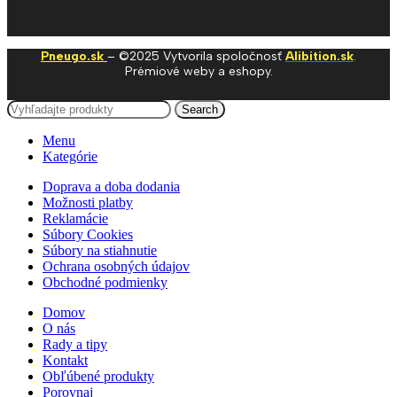
Pneugo.sk
– ©2025 Vytvorila spoločnosť
Alibition.sk
.
Prémiové weby a eshopy.
Search
Menu
Kategórie
Doprava a doba dodania
Možnosti platby
Reklamácie
Súbory Cookies
Súbory na stiahnutie
Ochrana osobných údajov
Obchodné podmienky
Domov
O nás
Rady a tipy
Kontakt
Obľúbené produkty
Porovnaj