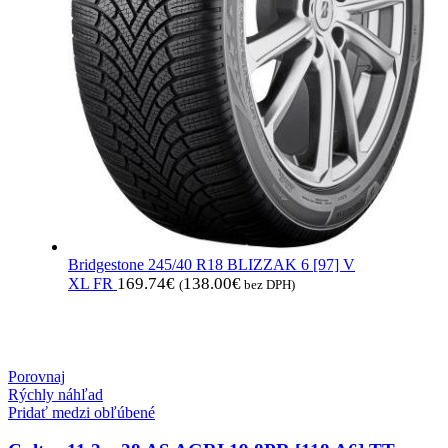
Bridgestone 245/40 R18 BLIZZAK 6 [97] V
169.74
€
138.00
€
XL FR
(
bez DPH)
Porovnaj
Rýchly náhľad
Pridať medzi obľúbené