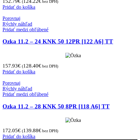
152.79
€
124.22
€
(
bez DPH)
Pridať do košíka
Porovnaj
Rýchly náhľad
Pridať medzi obľúbené
Ozka 11.2 – 24 KNK 50 12PR [122 A6] TT
157.93
€
128.40
€
(
bez DPH)
Pridať do košíka
Porovnaj
Rýchly náhľad
Pridať medzi obľúbené
Ozka 11.2 – 28 KNK 50 8PR [118 A6] TT
172.05
€
139.88
€
(
bez DPH)
Pridať do košíka