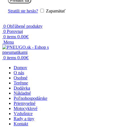
Prihlásiť sa
Stratili ste heslo?
Zapamätať
0
Obľúbené produkty
0
Porovnaj
0.00
€
0
items
Menu
0.00
€
0
items
Domov
O nás
Osobné
Terénne
Dodávka
Nákladné
Poľnohospodárske
Priemyselné
Motocyklové
Vzdušnice
Rady a tipy
Kontakt