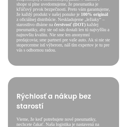
shope si plne uvedomujeme, že pneumatika je
kľúčový prvok bezpečnosti. Preto vám garantujeme,
že každý produkt v našej ponuke je
100% originál
z oficiálnej distribúcie. Neskladujeme „ležiaky“ –
starostlivo dbáme na
čerstvosť (DOT)
každej
pneumatiky, aby ste od nás dostali len tú najvyššiu a
najnovšiu kvalitu. Nie sme len anonymní
predajcovia; sme partneri pre vaše auto. Ak si nie ste
stopercentne istí výberom, náš tím expertov je tu pre
vás s odbornou radou.
Rýchlosť a nákup bez
starostí
Vieme, že keď potrebujete nové pneumatiky,
nechcete čakať. Naša logistika je nastavená na