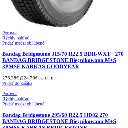
Porovnaj
Rýchly náhľad
Pridať medzi obľúbené
Bandag Bridgestone 315/70 R22.5 BDR-WXT+ 270
BANDAG BRIDGESTONE Bie¿nikowana M+S
3PMSF KARKAS GOODYEAR
276.38
€
224.70
€
(
bez DPH)
Pridať do košíka
Porovnaj
Rýchly náhľad
Pridať medzi obľúbené
Bandag Bridgestone 295/60 R22.5 HD02 270
BANDAG BRIDGESTONE Bie¿nikowana M+S
3PMSF KARKAS BRIDGESTONE