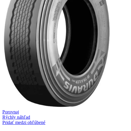
Porovnaj
Rýchly náhľad
Pridať medzi obľúbené