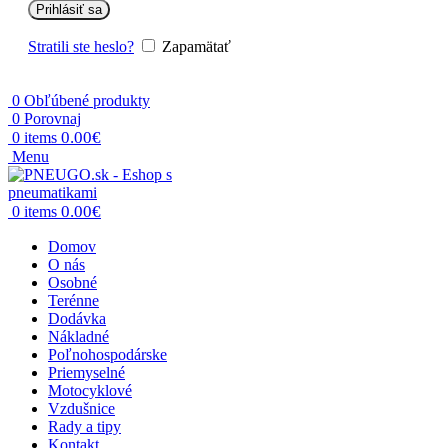
Prihlásiť sa
Stratili ste heslo?
Zapamätať
0
Obľúbené produkty
0
Porovnaj
0.00
€
0
items
Menu
0.00
€
0
items
Domov
O nás
Osobné
Terénne
Dodávka
Nákladné
Poľnohospodárske
Priemyselné
Motocyklové
Vzdušnice
Rady a tipy
Kontakt