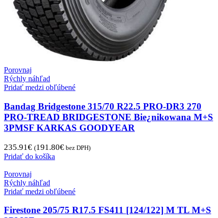
Porovnaj
Rýchly náhľad
Pridať medzi obľúbené
Bandag Bridgestone 315/70 R22.5 PRO-DR3 270
PRO-TREAD BRIDGESTONE Bie¿nikowana M+S
3PMSF KARKAS GOODYEAR
235.91
€
191.80
€
(
bez DPH)
Pridať do košíka
Porovnaj
Rýchly náhľad
Pridať medzi obľúbené
Firestone 205/75 R17.5 FS411 [124/122] M TL M+S