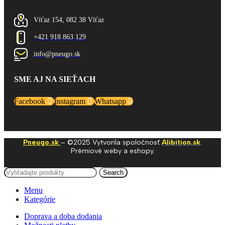
Víťaz 154, 082 38 Víťaz
+421 918 863 129
info@pneugo.sk
SME AJ NA SIEŤACH
Facebook
Instagram
Whatsapp
Pneugo.sk
– ©2025 Vytvorila spoločnosť
Alibition.sk
.
Prémiové weby a eshopy.
Search
Menu
Kategórie
Doprava a doba dodania