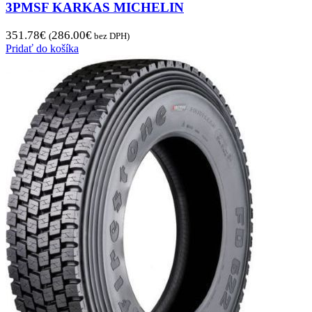
3PMSF KARKAS MICHELIN
351.78
€
286.00
€
(
bez DPH)
Pridať do košíka