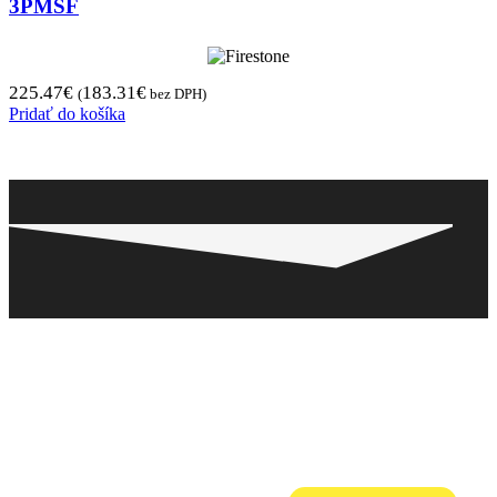
3PMSF
225.47
€
183.31
€
(
bez DPH)
Pridať do košíka
Pneugo-sk - Rýchly výber, férové ceny, istota na
každom kilometri.