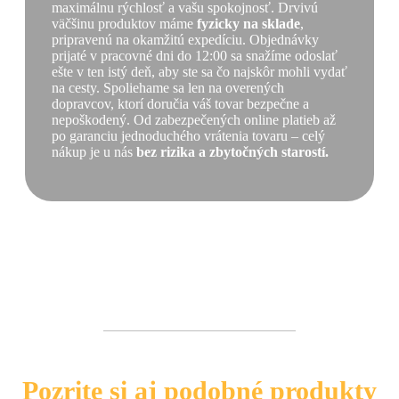
maximálnu rýchlosť a vašu spokojnosť. Drvivú
väčšinu produktov máme
fyzicky na sklade
,
pripravenú na okamžitú expedíciu. Objednávky
prijaté v pracovné dni do 12:00 sa snažíme odoslať
ešte v ten istý deň, aby ste sa čo najskôr mohli vydať
na cesty. Spoliehame sa len na overených
dopravcov, ktorí doručia váš tovar bezpečne a
nepoškodený. Od zabezpečených online platieb až
po garanciu jednoduchého vrátenia tovaru – celý
nákup je u nás
bez rizika a zbytočných starostí.
Pozrite si aj podobné produkty