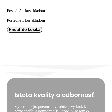
Posledné 1 kus skladom
Posledné 1 kus skladom
množstvo
Pridať do košíka
Firestone
265/70
R19.5
FS411
[140]
M
TL
M+S
3PMSF
Istota kvality a odbornosť
Výberom tejto pneumatiky robíte prvý krok k
bezpečnejšej a komfortnejšej jazde. V našom e-