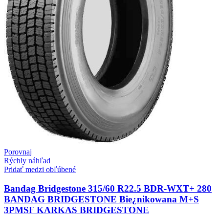
Porovnaj
Rýchly náhľad
Pridať medzi obľúbené
Bandag Bridgestone 315/60 R22.5 BDR-WXT+ 280
BANDAG BRIDGESTONE Bie¿nikowana M+S
3PMSF KARKAS BRIDGESTONE