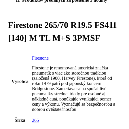
11
Produktov predaných za posledné 3 hodiny
Firestone 265/70 R19.5 FS411
[140] M TL M+S 3PMSF
Firestone
Firestone je renomovaná americká značka
pneumatík s viac ako storočnou tradíciou
(založená 1900, Harvey Firestone), ktorá od
Výrobca
roku 1979 patrí pod japonský koncern
Bridgestone. Zameriava sa na spoľahlivé
pneumatiky strednej triedy pre osobné aj
nákladné autá, ponúkajúc vynikajúci pomer
ceny a výkonu. Vyznačujú sa bezpečnosťou a
dobrou ovládateľnosťou
Šírka
265