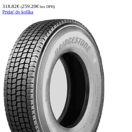
318.82
€
259.20
€
(
bez DPH)
Pridať do košíka