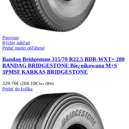
Porovnaj
Rýchly náhľad
Pridať medzi obľúbené
Bandag Bridgestone 315/70 R22.5 BDR-WXT+ 280
BANDAG BRIDGESTONE Bie¿nikowana M+S
3PMSF KARKAS BRIDGESTONE
329.76
€
268.10
€
(
bez DPH)
Pridať do košíka