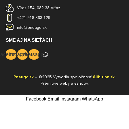
Víťaz 154, 082 38 Víťaz
+421 918 863 129
info@pneugo.sk
SME AJ NA SIEŤACH
acebook
Instagram
Whatsapp
Pneugo.sk
– ©2025 Vytvorila spoločnosť
Alibition.sk
.
Prémiové weby a eshopy.
Facebook
Email
Instagram
WhatsApp