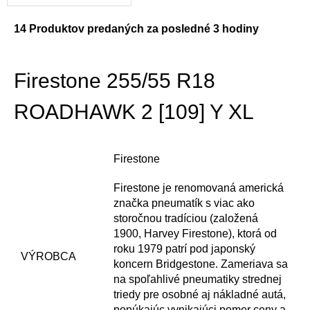
14
Produktov predaných za posledné 3 hodiny
Firestone 255/55 R18
ROADHAWK 2 [109] Y XL
Firestone
Firestone je renomovaná americká
značka pneumatík s viac ako
storočnou tradíciou (založená
1900, Harvey Firestone), ktorá od
roku 1979 patrí pod japonský
VÝROBCA
koncern Bridgestone. Zameriava sa
na spoľahlivé pneumatiky strednej
triedy pre osobné aj nákladné autá,
ponúkajúc vynikajúci pomer ceny a