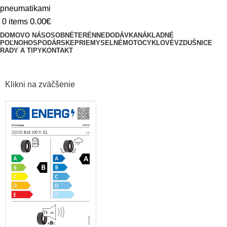
0.00
€
0
items
DOMOV
O NÁS
OSOBNÉ
TERÉNNE
DODÁVKA
NÁKLADNÉ
POĽNOHOSPODÁRSKE
PRIEMYSELNÉ
MOTOCYKLOVÉ
VZDUŠNICE
RADY A TIPY
KONTAKT
Klikni na zväčšenie