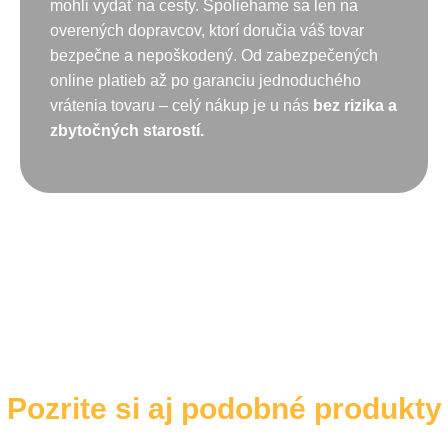
mohli vydať na cesty. Spoliehame sa len na
overených dopravcov, ktorí doručia váš tovar
bezpečne a nepoškodený. Od zabezpečených
online platieb až po garanciu jednoduchého
vrátenia tovaru – celý nákup je u nás
bez rizika a
zbytočných starostí.
Pozrite si aj podobné produkty