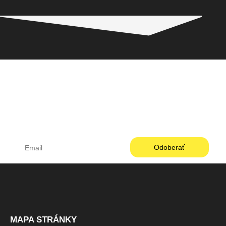
Pneugo-sk - Rýchly výber, férové ceny, istota na
každom kilometri.
MAPA STRÁNKY