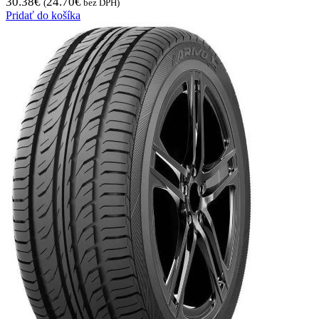
30.38
€
24.70
€
(
bez DPH)
Pridať do košíka