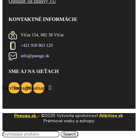
Odstúpiť od zmluvy TU
KONTAKTNÉ INFORMÁCIE
Víťaz 154, 082 38 Víťaz
+421 918 863 129
info@pneugo.sk
SME AJ NA SIEŤACH
Facebook
Instagram
Whatsapp
Pneugo.sk
– ©2025 Vytvorila spoločnosť
Alibition.sk
.
Prémiové weby a eshopy.
Search