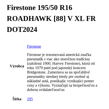
Firestone 195/50 R16
ROADHAWK [88] V XL FR
DOT2024
Firestone
Firestone je renomovaná americká značka
pneumatík s viac ako storočnou tradíciou
(založená 1900, Harvey Firestone), ktorá od
Výrobca
roku 1979 patrí pod japonský koncern
Bridgestone. Zameriava sa na spoľahlivé
pneumatiky strednej triedy pre osobné aj
nákladné autá, ponúkajúc vynikajúci pomer
ceny a výkonu. Vyznačujú sa bezpečnosťou a
dobrou ovládateľnosťou
Šírka
195