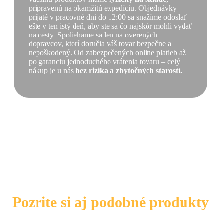
pripravenú na okamžitú expedíciu. Objednávky
prijaté v pracovné dni do 12:00 sa snažíme odoslať
ešte v ten istý deň, aby ste sa čo najskôr mohli vydať
na cesty. Spoliehame sa len na overených
dopravcov, ktorí doručia váš tovar bezpečne a
nepoškodený. Od zabezpečených online platieb až
po garanciu jednoduchého vrátenia tovaru – celý
nákup je u nás
bez rizika a zbytočných starostí.
Pozrite si aj podobné produkty