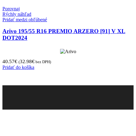
Porovnaj
Rýchly náhľad
Pridať medzi obľúbené
Arivo 195/55 R16 PREMIO ARZERO [91] V XL
DOT2024
40.57
€
32.98
€
(
bez DPH)
Pridať do košíka
Pneugo-sk - Rýchly výber, férové ceny, istota na
každom kilometri.