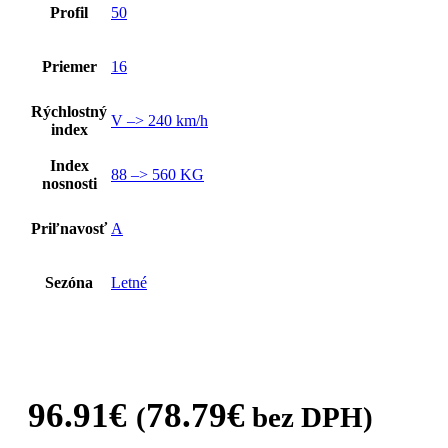
Profil
50
Priemer
16
Rýchlostný
V –> 240 km/h
index
Index
88 –> 560 KG
nosnosti
Priľnavosť
A
Sezóna
Letné
96.91
€
78.79
€
(
bez DPH)