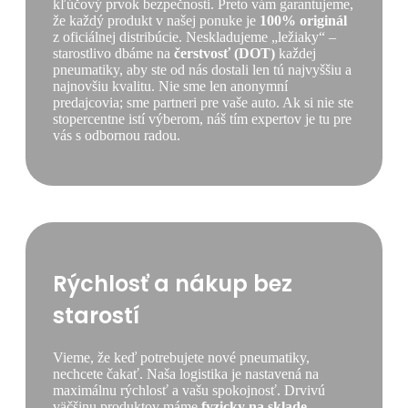
kľúčový prvok bezpečnosti. Preto vám garantujeme,
že každý produkt v našej ponuke je
100% originál
z oficiálnej distribúcie. Neskladujeme „ležiaky“ –
starostlivo dbáme na
čerstvosť (DOT)
každej
pneumatiky, aby ste od nás dostali len tú najvyššiu a
najnovšiu kvalitu. Nie sme len anonymní
predajcovia; sme partneri pre vaše auto. Ak si nie ste
stopercentne istí výberom, náš tím expertov je tu pre
vás s odbornou radou.
Rýchlosť a nákup bez
starostí
Vieme, že keď potrebujete nové pneumatiky,
nechcete čakať. Naša logistika je nastavená na
maximálnu rýchlosť a vašu spokojnosť. Drvivú
väčšinu produktov máme
fyzicky na sklade
,