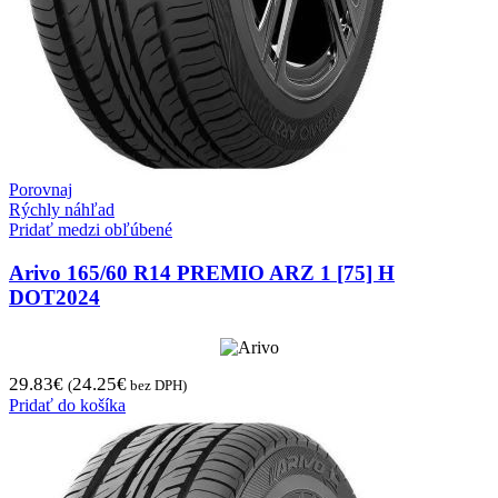
Porovnaj
Rýchly náhľad
Pridať medzi obľúbené
Arivo 165/60 R14 PREMIO ARZ 1 [75] H
DOT2024
29.83
€
24.25
€
(
bez DPH)
Pridať do košíka