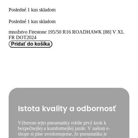
Posledné 1 kus skladom
Posledné 1 kus skladom
množstvo Firestone 195/50 R16 ROADHAWK [88] V XL
FR DOT2024
Pridať do košíka
Istota kvality a odbornosť
Výberom tejto pneumatiky robíte prvý krok k
bezpečnejšej a komfortnejšej jazde. V našom e-
shope si plne uvedomujeme, že pneumatika je