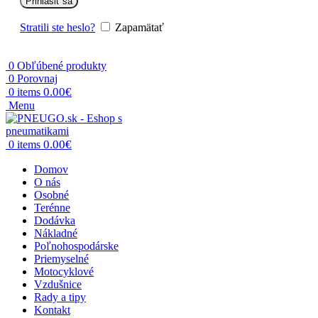
Prihlásiť sa
Stratili ste heslo?
Zapamätať
0
Obľúbené produkty
0
Porovnaj
0.00
€
0
items
Menu
0.00
€
0
items
Domov
O nás
Osobné
Terénne
Dodávka
Nákladné
Poľnohospodárske
Priemyselné
Motocyklové
Vzdušnice
Rady a tipy
Kontakt