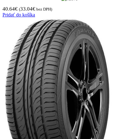
40.64
€
33.04
€
(
bez DPH)
Pridať do košíka