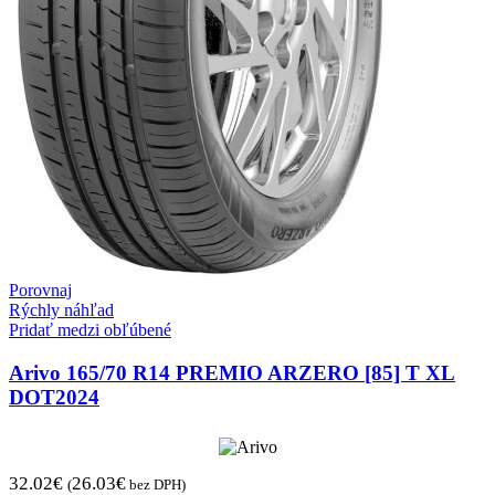
Porovnaj
Rýchly náhľad
Pridať medzi obľúbené
Arivo 165/70 R14 PREMIO ARZERO [85] T XL
DOT2024
32.02
€
26.03
€
(
bez DPH)