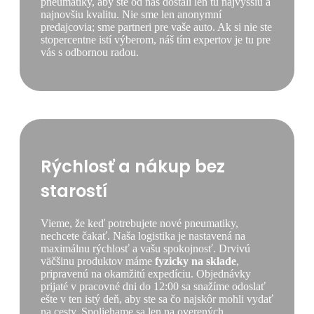
pneumatiky, aby ste od nás dostali len tú najvyššiu a
najnovšiu kvalitu. Nie sme len anonymní
predajcovia; sme partneri pre vaše auto. Ak si nie ste
stopercentne istí výberom, náš tím expertov je tu pre
vás s odbornou radou.
Rýchlosť a nákup bez
starostí
Vieme, že keď potrebujete nové pneumatiky,
nechcete čakať. Naša logistika je nastavená na
maximálnu rýchlosť a vašu spokojnosť. Drvivú
väčšinu produktov máme
fyzicky na sklade
,
pripravenú na okamžitú expedíciu. Objednávky
prijaté v pracovné dni do 12:00 sa snažíme odoslať
ešte v ten istý deň, aby ste sa čo najskôr mohli vydať
na cesty. Spoliehame sa len na overených