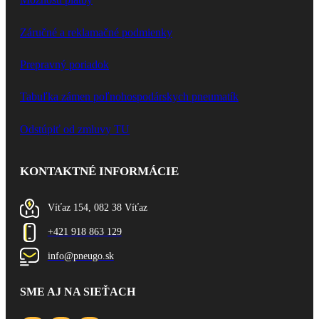
Záručné a reklamačné podmienky
Prepravný poriadok
Tabuľka zámen poľnohospodárskych pneumatík
Odstúpiť od zmluvy TU
KONTAKTNÉ INFORMÁCIE
Víťaz 154, 082 38 Víťaz
+421 918 863 129
info@pneugo.sk
SME AJ NA SIEŤACH