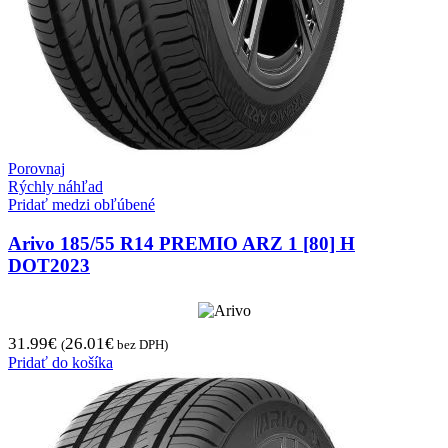
Porovnaj
Rýchly náhľad
Pridať medzi obľúbené
Arivo 185/55 R14 PREMIO ARZ 1 [80] H
DOT2023
31.99
€
26.01
€
(
bez DPH)
Pridať do košíka