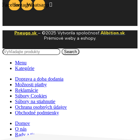
Facebook
Instagram
Whatsapp
Pneugo.sk
– ©2025 Vytvorila spoločnosť
Alibition.sk
.
Prémiové weby a eshopy.
Search
Menu
Kategórie
Doprava a doba dodania
Možnosti platby
Reklamácie
Súbory Cookies
Súbory na stiahnutie
Ochrana osobných údajov
Obchodné podmienky
Domov
O nás
Rady a tipy