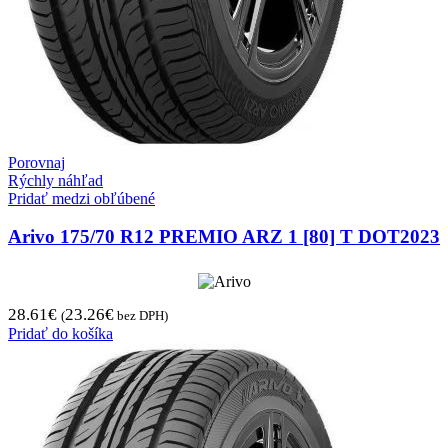
Porovnaj
Rýchly náhľad
Pridať medzi obľúbené
Arivo 175/70 R12 PREMIO ARZ 1 [80] T DOT2023
28.61
€
23.26
€
(
bez DPH)
Pridať do košíka