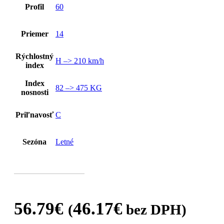
Profil
60
Priemer
14
Rýchlostný
H –> 210 km/h
index
Index
82 –> 475 KG
nosnosti
Priľnavosť
C
Sezóna
Letné
56.79
€
46.17
€
(
bez DPH)