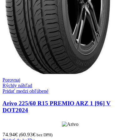
Porovnaj
Rýchly náhľad
Pridať medzi obľúbené
Arivo 225/60 R15 PREMIO ARZ 1 [96] V
DOT2024
74.94
€
60.93
€
(
bez DPH)