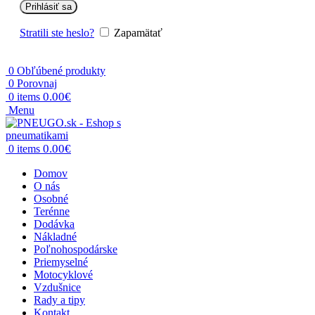
Prihlásiť sa
Stratili ste heslo?
Zapamätať
0
Obľúbené produkty
0
Porovnaj
0.00
€
0
items
Menu
0.00
€
0
items
Domov
O nás
Osobné
Terénne
Dodávka
Nákladné
Poľnohospodárske
Priemyselné
Motocyklové
Vzdušnice
Rady a tipy
Kontakt