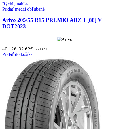
Rýchly náhľad
Pridať medzi obľúbené
Arivo 205/55 R15 PREMIO ARZ 1 [88] V
DOT2023
40.12
€
32.62
€
(
bez DPH)
Pridať do košíka