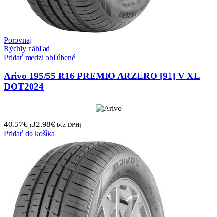
Porovnaj
Rýchly náhľad
Pridať medzi obľúbené
Arivo 195/55 R16 PREMIO ARZERO [91] V XL
DOT2024
40.57
€
32.98
€
(
bez DPH)
Pridať do košíka