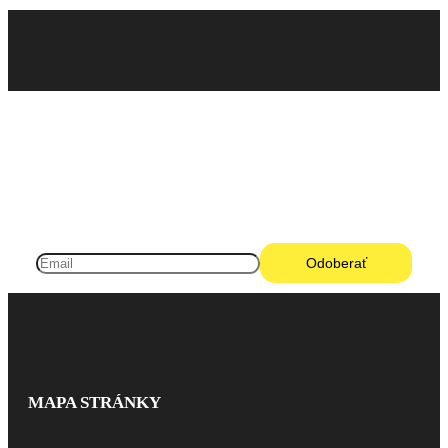
Pneugo-sk - Rýchly výber, férové ceny, istota na
každom kilometri.
MAPA STRÁNKY