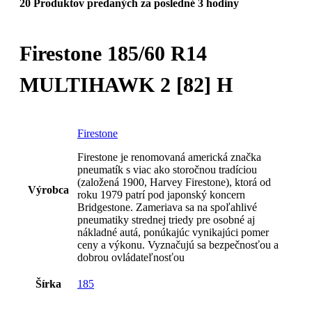
20
Produktov predaných za posledné 3 hodiny
Firestone 185/60 R14
MULTIHAWK 2 [82] H
Firestone
Firestone je renomovaná americká značka
pneumatík s viac ako storočnou tradíciou
(založená 1900, Harvey Firestone), ktorá od
Výrobca
roku 1979 patrí pod japonský koncern
Bridgestone. Zameriava sa na spoľahlivé
pneumatiky strednej triedy pre osobné aj
nákladné autá, ponúkajúc vynikajúci pomer
ceny a výkonu. Vyznačujú sa bezpečnosťou a
dobrou ovládateľnosťou
Šírka
185