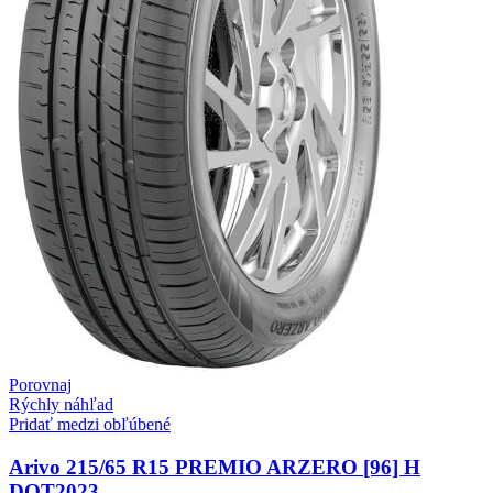
Porovnaj
Rýchly náhľad
Pridať medzi obľúbené
Arivo 215/65 R15 PREMIO ARZERO [96] H
DOT2023