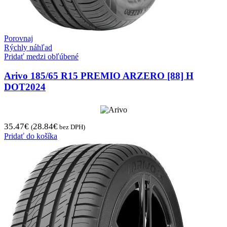
Porovnaj
Rýchly náhľad
Pridať medzi obľúbené
Arivo 185/65 R15 PREMIO ARZERO [88] H
DOT2024
35.47
€
28.84
€
(
bez DPH)
Pridať do košíka