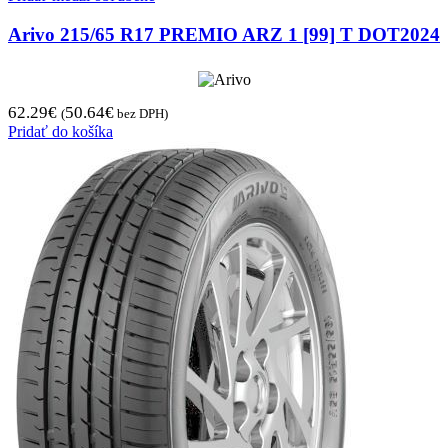
Arivo 215/65 R17 PREMIO ARZ 1 [99] T DOT2024
62.29
€
50.64
€
(
bez DPH)
Pridať do košíka