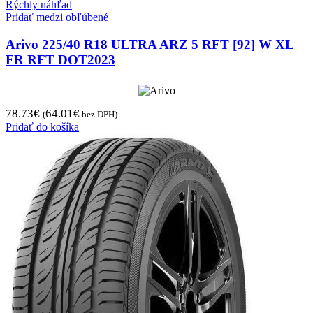
Rýchly náhľad
Pridať medzi obľúbené
Arivo 225/40 R18 ULTRA ARZ 5 RFT [92] W XL
FR RFT DOT2023
78.73
€
64.01
€
(
bez DPH)
Pridať do košíka