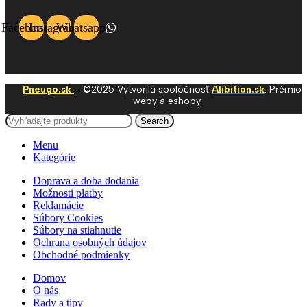
Facebook
Instagram
Whatsapp
Pneugo.sk
– ©2025 Vytvorila spoločnosť
Alibition.sk
. Prémio
weby a eshopy.
Search
Menu
Kategórie
Doprava a doba dodania
Možnosti platby
Reklamácie
Súbory Cookies
Súbory na stiahnutie
Ochrana osobných údajov
Obchodné podmienky
Domov
O nás
Rady a tipy