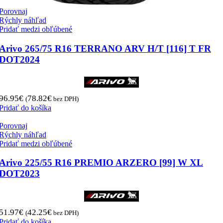
Porovnaj
Rýchly náhľad
Pridať medzi obľúbené
Arivo 265/75 R16 TERRANO ARV H/T [116] T FR
DOT2024
96.95
€
78.82
€
(
bez DPH)
Pridať do košíka
Porovnaj
Rýchly náhľad
Pridať medzi obľúbené
Arivo 225/55 R16 PREMIO ARZERO [99] W XL
DOT2023
51.97
€
42.25
€
(
bez DPH)
Pridať do košíka