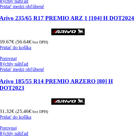
Rýchly náhľad
Pridať medzi obľúbené
Arivo 235/65 R17 PREMIO ARZ 1 [104] H DOT2024
69.67
€
56.64
€
(
bez DPH)
Pridať do košíka
Porovnaj
Rýchly náhľad
Pridať medzi obľúbené
Arivo 185/55 R14 PREMIO ARZERO [80] H
DOT2023
31.32
€
25.46
€
(
bez DPH)
Pridať do košíka
Porovnaj
Rýchly náhľad