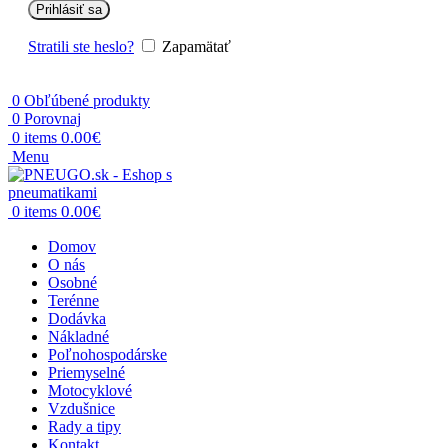
Prihlásiť sa
Stratili ste heslo?
Zapamätať
0
Obľúbené produkty
0
Porovnaj
0.00
€
0
items
Menu
0.00
€
0
items
Domov
O nás
Osobné
Terénne
Dodávka
Nákladné
Poľnohospodárske
Priemyselné
Motocyklové
Vzdušnice
Rady a tipy
Kontakt