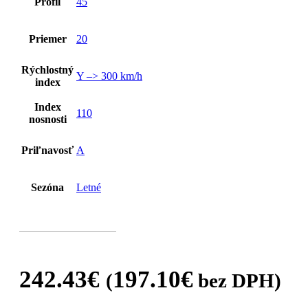
Profil
45
Priemer
20
Rýchlostný
Y –> 300 km/h
index
Index
110
nosnosti
Priľnavosť
A
Sezóna
Letné
242.43
€
197.10
€
(
bez DPH)