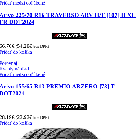
Pridať medzi obľúbené
Arivo 225/70 R16 TRAVERSO ARV H/T [107] H XL
FR DOT2024
66.76
€
54.28
€
(
bez DPH)
Pridať do košíka
Porovnaj
Rýchly náhľad
Pridať medzi obľúbené
Arivo 155/65 R13 PREMIO ARZERO [73] T
DOT2024
28.19
€
22.92
€
(
bez DPH)
Pridať do košíka