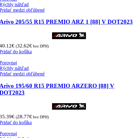
Rýchly náhľad
Pridať medzi obľúbené
Arivo 205/55 R15 PREMIO ARZ 1 [88] V DOT2023
40.12
€
32.62
€
(
bez DPH)
Pridať do košíka
Porovnaj
Rýchly náhľad
Pridať medzi obľúbené
Arivo 195/60 R15 PREMIO ARZERO [88] V
DOT2023
35.39
€
28.77
€
(
bez DPH)
Pridať do košíka
Porovnaj