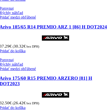
Porovnaj
Rýchly náhľad
Pridať medzi obľúbené
Arivo 185/65 R14 PREMIO ARZ 1 [86] H DOT2024
37.29
€
30.32
€
(
bez DPH)
Pridať do košíka
Porovnaj
Rýchly náhľad
Pridať medzi obľúbené
Arivo 175/60 R15 PREMIO ARZERO [81] H
DOT2023
32.50
€
26.42
€
(
bez DPH)
Pridať do košíka