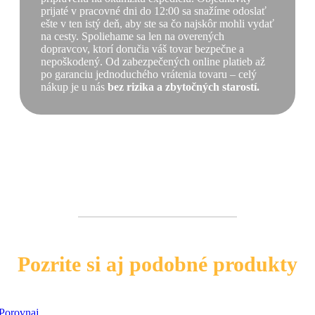
prijaté v pracovné dni do 12:00 sa snažíme odoslať
ešte v ten istý deň, aby ste sa čo najskôr mohli vydať
na cesty. Spoliehame sa len na overených
dopravcov, ktorí doručia váš tovar bezpečne a
nepoškodený. Od zabezpečených online platieb až
po garanciu jednoduchého vrátenia tovaru – celý
nákup je u nás
bez rizika a zbytočných starostí.
Pozrite si aj podobné produkty
Porovnaj