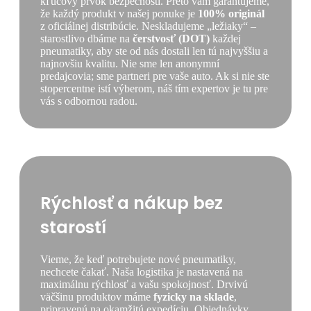
kľúčový prvok bezpečnosti. Preto vám garantujeme,
že každý produkt v našej ponuke je
100% originál
z oficiálnej distribúcie. Neskladujeme „ležiaky“ –
starostlivo dbáme na
čerstvosť (DOT)
každej
pneumatiky, aby ste od nás dostali len tú najvyššiu a
najnovšiu kvalitu. Nie sme len anonymní
predajcovia; sme partneri pre vaše auto. Ak si nie ste
stopercentne istí výberom, náš tím expertov je tu pre
vás s odbornou radou.
Rýchlosť a nákup bez
starostí
Vieme, že keď potrebujete nové pneumatiky,
nechcete čakať. Naša logistika je nastavená na
maximálnu rýchlosť a vašu spokojnosť. Drvivú
väčšinu produktov máme
fyzicky na sklade
,
pripravenú na okamžitú expedíciu. Objednávky