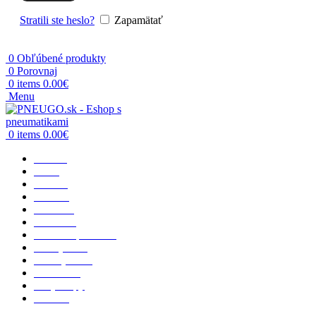
Stratili ste heslo?
Zapamätať
0
Obľúbené produkty
0
Porovnaj
0
items
0.00
€
Menu
0
items
0.00
€
Domov
O nás
Osobné
Terénne
Dodávka
Nákladné
Poľnohospodárske
Priemyselné
Motocyklové
Vzdušnice
Rady a tipy
Kontakt