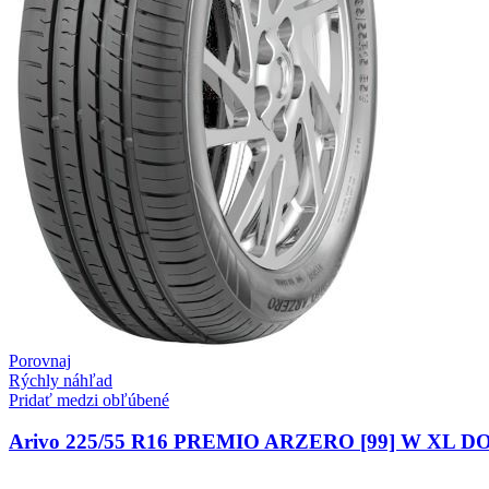
Porovnaj
Rýchly náhľad
Pridať medzi obľúbené
Arivo 225/55 R16 PREMIO ARZERO [99] W XL D