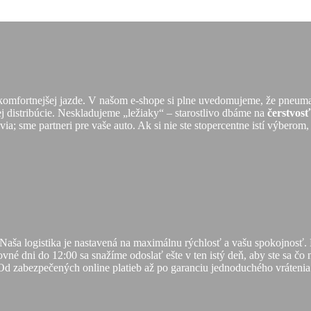
 komfortnejšej jazde. V našom e-shope si plne uvedomujeme, že pneuma
ej distribúcie. Neskladujeme „ležiaky“ – starostlivo dbáme na
čerstvos
a; sme partneri pre vaše auto. Ak si nie ste stopercentne istí výberom,
 Naša logistika je nastavená na maximálnu rýchlosť a vašu spokojnos
vné dni do 12:00 sa snažíme odoslať ešte v ten istý deň, aby ste sa čo
Od zabezpečených online platieb až po garanciu jednoduchého vrátenia