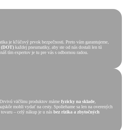
tika je kľúčový prvok bezpečnosti. Preto vám garantujeme,
ť (DOT)
každej pneumatiky, aby ste od nás dostali len tú
 náš tím expertov je tu pre vás s odbornou radou.
ť. Drvivú väčšinu produktov máme
fyzicky na sklade
,
 najskôr mohli vydať na cesty. Spoliehame sa len na overených
 tovaru – celý nákup je u nás
bez rizika a zbytočných