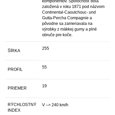
komponentov. Spoločnosť bola
založená v roku 1871 pod názvom
Continental-Caoutchouc- und
Gutta-Percha Compagnie a
pôvodne sa zameriavala na
výrobky z mäkkej gumy a plné
obruče pre koče.
255
ŠÍRKA
55
PROFIL
19
PRIEMER
RÝCHLOSTNÝ
V –> 240 km/h
INDEX