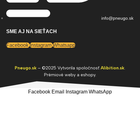
info@pneugo.sk
SME AJ NA SIEŤACH
Facebook
Instagram
Whatsapp
Pneugo.sk
– ©2025 Vytvorila spoločnosť
Alibition.sk
.
Prémiové weby a eshopy.
Facebook
Email
Instagram
WhatsApp