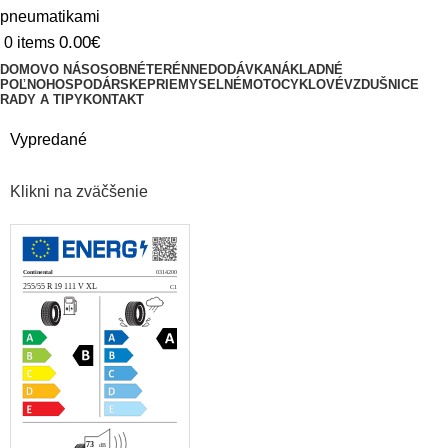
0.00
€
0
items
DOMOV
O NÁS
OSOBNÉ
TERÉNNE
DODÁVKA
NÁKLADNÉ
POĽNOHOSPODÁRSKE
PRIEMYSELNÉ
MOTOCYKLOVÉ
VZDUŠNICE
RADY A TIPY
KONTAKT
Vypredané
Klikni na zväčšenie