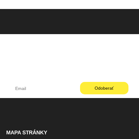
Pneugo-sk - Rýchly výber, férové ceny, istota na
každom kilometri.
MAPA STRÁNKY