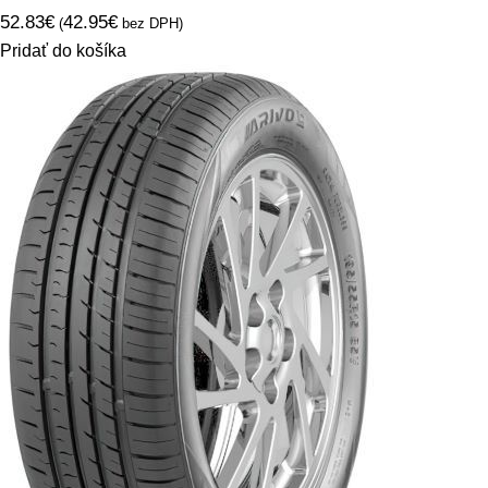
52.83
€
42.95
€
(
bez DPH)
Pridať do košíka