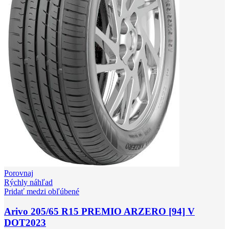
Porovnaj
Rýchly náhľad
Pridať medzi obľúbené
Arivo 205/65 R15 PREMIO ARZERO [94] V
DOT2023