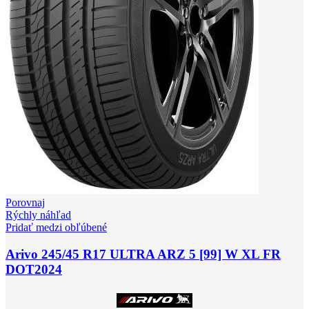
Porovnaj
Rýchly náhľad
Pridať medzi obľúbené
Arivo 245/45 R17 ULTRA ARZ 5 [99] W XL FR
DOT2024