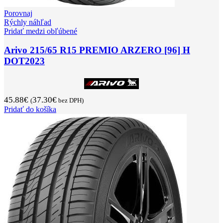
Porovnaj
Rýchly náhľad
Pridať medzi obľúbené
Arivo 215/65 R15 PREMIO ARZERO [96] H
DOT2023
45.88
€
37.30
€
(
bez DPH)
Pridať do košíka