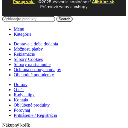
Pneugo.sk
– ©2025 Vytvorila spoločnosť
Alibition.sk
.
Prémiové weby a eshopy.
Search
Menu
Kategórie
Doprava a doba dodania
Možnosti platby
Reklamácie
Súbory Cookies
Súbory na stiahnutie
Ochrana osobných údajov
Obchodné podmienky
Domov
O nás
Rady a tipy
Kontakt
Obľúbené produkty
Porovnaj
Prihlásenie / Registrácia
Nákupný košík