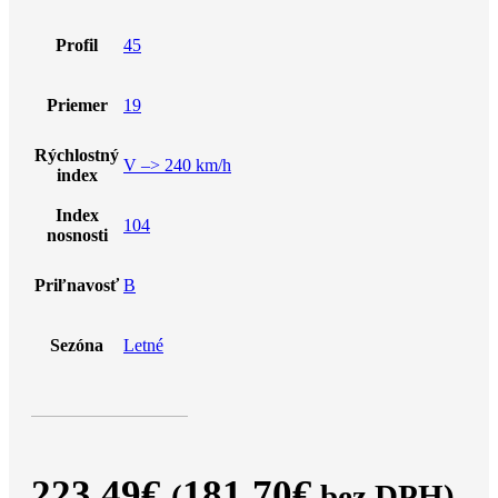
Profil
45
Priemer
19
Rýchlostný
V –> 240 km/h
index
Index
104
nosnosti
Priľnavosť
B
Sezóna
Letné
223.49
€
181.70
€
(
bez DPH)