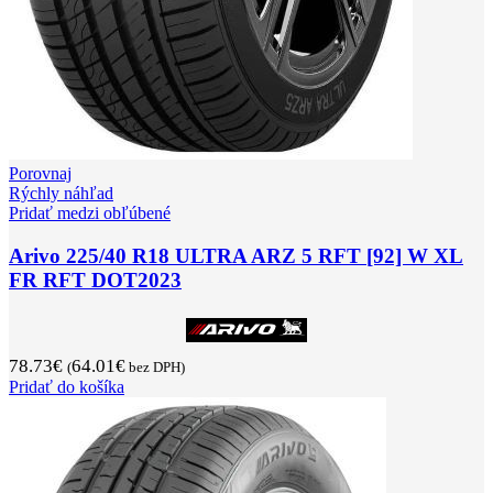
Porovnaj
Rýchly náhľad
Pridať medzi obľúbené
Arivo 225/40 R18 ULTRA ARZ 5 RFT [92] W XL
FR RFT DOT2023
78.73
€
64.01
€
(
bez DPH)
Pridať do košíka