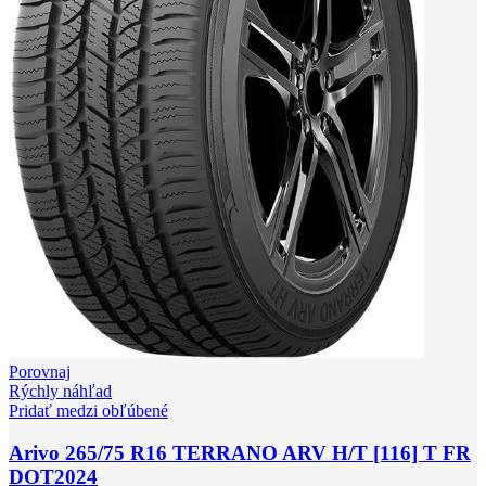
Porovnaj
Rýchly náhľad
Pridať medzi obľúbené
Arivo 265/75 R16 TERRANO ARV H/T [116] T FR
DOT2024