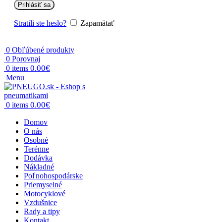
Prihlásiť sa
Stratili ste heslo?
Zapamätať
0
Obľúbené produkty
0
Porovnaj
0.00
€
0
items
Menu
0.00
€
0
items
Domov
O nás
Osobné
Terénne
Dodávka
Nákladné
Poľnohospodárske
Priemyselné
Motocyklové
Vzdušnice
Rady a tipy
Kontakt