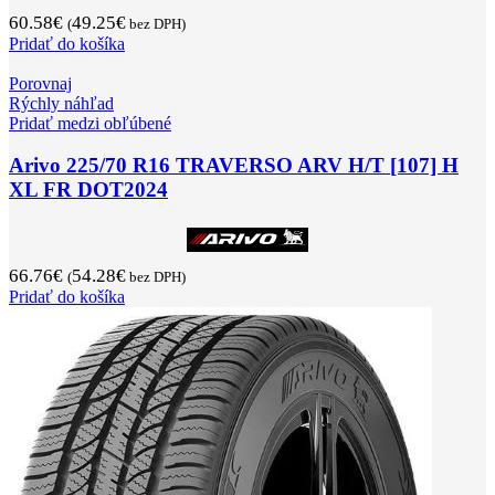
60.58
€
49.25
€
(
bez DPH)
Pridať do košíka
Porovnaj
Rýchly náhľad
Pridať medzi obľúbené
Arivo 225/70 R16 TRAVERSO ARV H/T [107] H
XL FR DOT2024
66.76
€
54.28
€
(
bez DPH)
Pridať do košíka