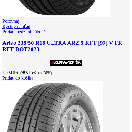
Porovnaj
Rýchly náhľad
Pridať medzi obľúbené
Arivo 235/50 R18 ULTRA ARZ 5 RFT [97] V FR
RFT DOT2023
110.88
€
90.15
€
(
bez DPH)
Pridať do košíka