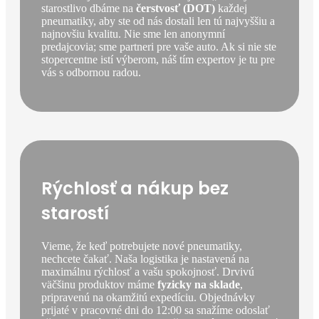
starostlivo dbáme na
čerstvosť (DOT)
každej
pneumatiky, aby ste od nás dostali len tú najvyššiu a
najnovšiu kvalitu. Nie sme len anonymní
predajcovia; sme partneri pre vaše auto. Ak si nie ste
stopercentne istí výberom, náš tím expertov je tu pre
vás s odbornou radou.
Rýchlosť a nákup bez
starostí
Vieme, že keď potrebujete nové pneumatiky,
nechcete čakať. Naša logistika je nastavená na
maximálnu rýchlosť a vašu spokojnosť. Drvivú
väčšinu produktov máme
fyzicky na sklade
,
pripravenú na okamžitú expedíciu. Objednávky
prijaté v pracovné dni do 12:00 sa snažíme odoslať