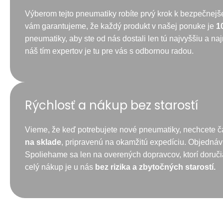
Výberom tejto pneumatiky robíte prvý krok k bezpečnejš
vám garantujeme, že každý produkt v našej ponuke je
1
pneumatiky, aby ste od nás dostali len tú najvyššiu a na
náš tím expertov je tu pre vás s odbornou radou.
Rýchlosť a nákup bez starostí
Vieme, že keď potrebujete nové pneumatiky, nechcete č
na sklade
, pripravenú na okamžitú expedíciu. Objednávk
Spoliehame sa len na overených dopravcov, ktorí doruč
celý nákup je u nás
bez rizika a zbytočných starostí.