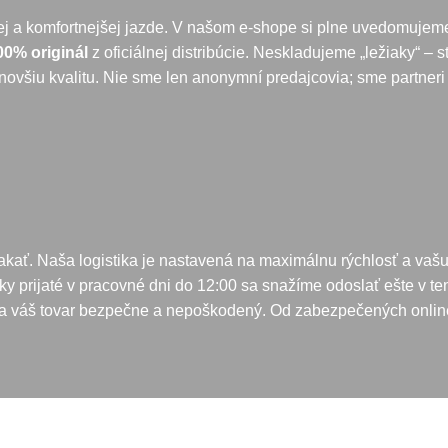
ej a komfortnejšej jazde. V našom e-shope si plne uvedomujeme
00% originál
z oficiálnej distribúcie. Neskladujeme „ležiaky“ – 
jnovšiu kvalitu. Nie sme len anonymní predajcovia; sme partneri 
akať. Naša logistika je nastavená na maximálnu rýchlosť a va
y prijaté v pracovné dni do 12:00 sa snažíme odoslať ešte v ten 
ia váš tovar bezpečne a nepoškodený. Od zabezpečených online