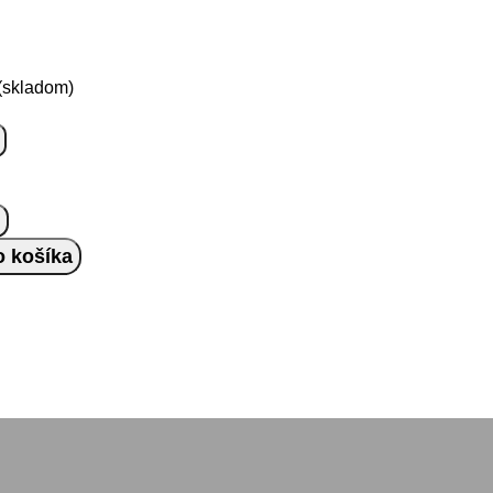
(skladom)
o košíka