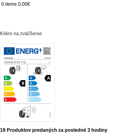
0
items
0.00
€
DOMOV
O NÁS
OSOBNÉ
TERÉNNE
DODÁVKA
NÁKLADNÉ
POĽ
Klikni na zväčšenie
19
Produktov predaných za posledné 3 hodiny