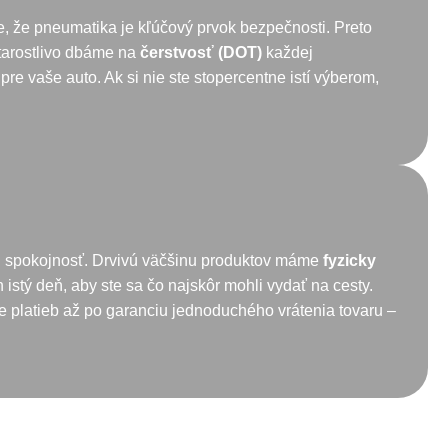
, že pneumatika je kľúčový prvok bezpečnosti. Preto
starostlivo dbáme na
čerstvosť (DOT)
každej
pre vaše auto. Ak si nie ste stopercentne istí výberom,
šu spokojnosť. Drvivú väčšinu produktov máme
fyzicky
istý deň, aby ste sa čo najskôr mohli vydať na cesty.
 platieb až po garanciu jednoduchého vrátenia tovaru –