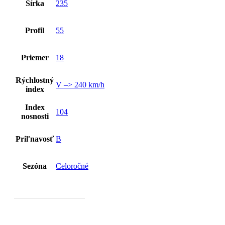
Šírka
235
Profil
55
Priemer
18
Rýchlostný
V –> 240 km/h
index
Index
104
nosnosti
Priľnavosť
B
Sezóna
Celoročné