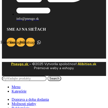
info@pneugo.sk
SME AJ NA SIEŤACH
Facebook
Instagram
Whatsapp
Pneugo.sk
– ©2025 Vytvorila spoločnosť
Alibition.sk
.
Prémiové weby a eshopy.
Search
Menu
Kategórie
Doprava a doba dodania
Možnosti platby