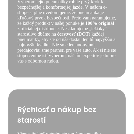
Výberom tejto pneumatiky robíte prvý krok k
bezpečnejšej a komfortnejšej jazde. V našom e-
shope si plne uvedomujeme, že pneumatika je
kľúčový prvok bezpečnosti. Preto vám garantujeme,
že každý produkt v našej ponuke je
100% originál
z oficiálnej distribúcie. Neskladujeme „ležiaky“ –
starostlivo dbáme na
čerstvosť (DOT)
každej
pneumatiky, aby ste od nás dostali len tú najvyššiu a
najnovšiu kvalitu. Nie sme len anonymní
predajcovia; sme partneri pre vaše auto. Ak si nie ste
stopercentne istí výberom, náš tím expertov je tu pre
vás s odbornou radou.
Rýchlosť a nákup bez
starostí
Vieme, že keď potrebujete nové pneumatiky,