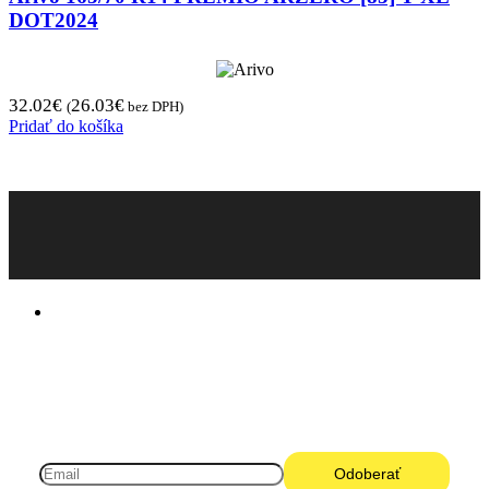
DOT2024
32.02
€
26.03
€
(
bez DPH)
Pridať do košíka
Pneugo-sk - Rýchly výber, férové ceny, istota
na každom kilometri.