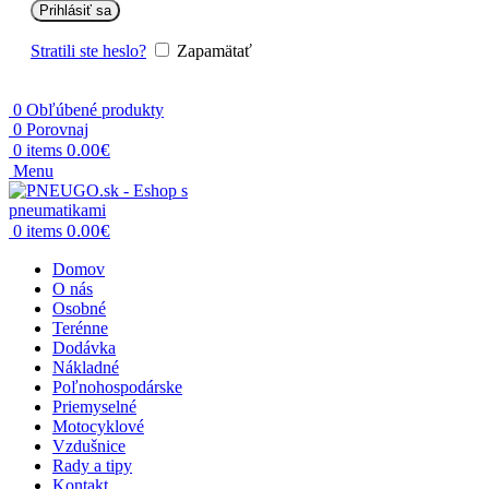
Prihlásiť sa
Stratili ste heslo?
Zapamätať
0
Obľúbené produkty
0
Porovnaj
0.00
€
0
items
Menu
0.00
€
0
items
Domov
O nás
Osobné
Terénne
Dodávka
Nákladné
Poľnohospodárske
Priemyselné
Motocyklové
Vzdušnice
Rady a tipy
Kontakt