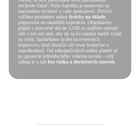
nechcete čakať. Naša logistika je nastavená na
maximálnu rýchlosť a vašu spokojnosť. Drvivú
väčšinu produktov máme
fyzicky na sklade
,
pripravenú na okamžitú expedíciu. Objednávky
prijaté v pracovné dni do 12:00 sa snažíme odoslať
ešte v ten istý deň, aby ste sa čo najskôr mohli vydať
na cesty. Spoliehame sa len na overených
dopravcov, ktorí doručia váš tovar bezpečne a
nepoškodený. Od zabezpečených online platieb až
po garanciu jednoduchého vrátenia tovaru – celý
nákup je u nás
bez rizika a zbytočných starostí.