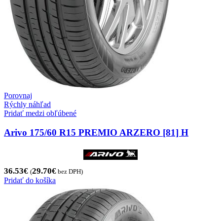
Porovnaj
Rýchly náhľad
Pridať medzi obľúbené
Arivo 175/60 R15 PREMIO ARZERO [81] H
36.53
€
29.70
€
(
bez DPH)
Pridať do košíka