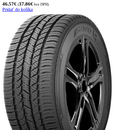
46.57
€
37.86
€
(
bez DPH)
Pridať do košíka