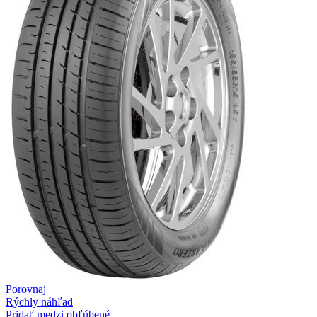
Porovnaj
Rýchly náhľad
Pridať medzi obľúbené