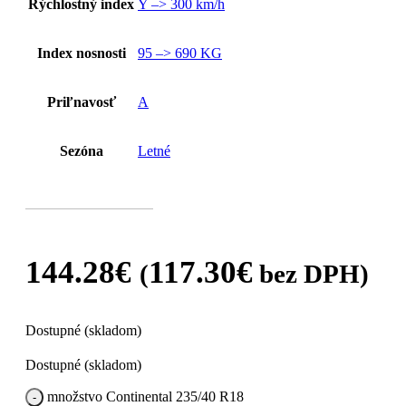
Rýchlostný index
Y –> 300 km/h
Index nosnosti
95 –> 690 KG
Priľnavosť
A
Sezóna
Letné
144.28
€
117.30
€
(
bez DPH)
Dostupné (skladom)
Dostupné (skladom)
množstvo Continental 235/40 R18