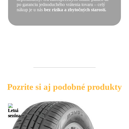
po garanciu jednoduchého vrátenia tovaru – celý
nákup je u nás
bez rizika a zbytočných starostí.
Pozrite si aj podobné produkty