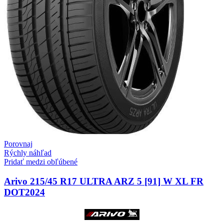
Porovnaj
Rýchly náhľad
Pridať medzi obľúbené
Arivo 215/45 R17 ULTRA ARZ 5 [91] W XL FR
DOT2024