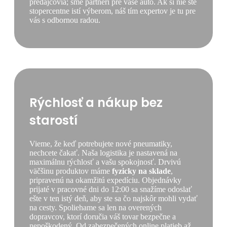
predajcovia; sme partneri pre vaše auto. Ak si nie ste
stopercentne istí výberom, náš tím expertov je tu pre
vás s odbornou radou.
Rýchlosť a nákup bez
starostí
Vieme, že keď potrebujete nové pneumatiky,
nechcete čakať. Naša logistika je nastavená na
maximálnu rýchlosť a vašu spokojnosť. Drvivú
väčšinu produktov máme
fyzicky na sklade
,
pripravenú na okamžitú expedíciu. Objednávky
prijaté v pracovné dni do 12:00 sa snažíme odoslať
ešte v ten istý deň, aby ste sa čo najskôr mohli vydať
na cesty. Spoliehame sa len na overených
dopravcov, ktorí doručia váš tovar bezpečne a
nepoškodený. Od zabezpečených online platieb až