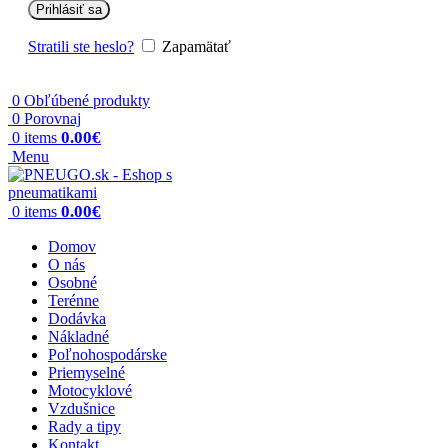
Prihlásiť sa
Stratili ste heslo?
Zapamätať
0
Obľúbené produkty
0
Porovnaj
0.00
€
0
items
Menu
0.00
€
0
items
Domov
O nás
Osobné
Terénne
Dodávka
Nákladné
Poľnohospodárske
Priemyselné
Motocyklové
Vzdušnice
Rady a tipy
Kontakt