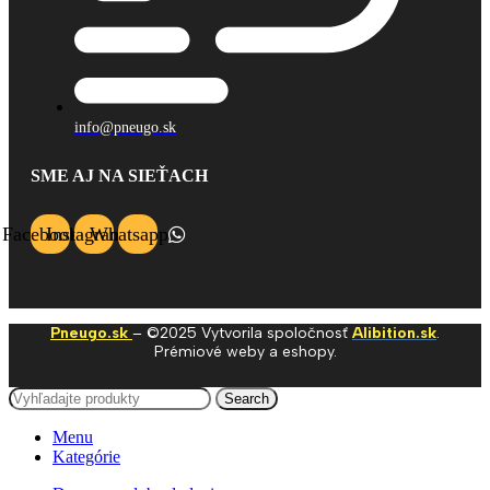
info@pneugo.sk
SME AJ NA SIEŤACH
Facebook
Instagram
Whatsapp
Pneugo.sk
– ©2025 Vytvorila spoločnosť
Alibition.sk
.
Prémiové weby a eshopy.
Search
Menu
Kategórie