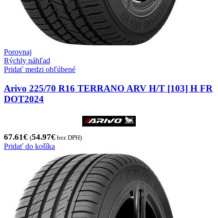
Porovnaj
Rýchly náhľad
Pridať medzi obľúbené
Arivo 225/70 R16 TERRANO ARV H/T [103] H FR
DOT2024
67.61
€
54.97
€
(
bez DPH)
Pridať do košíka