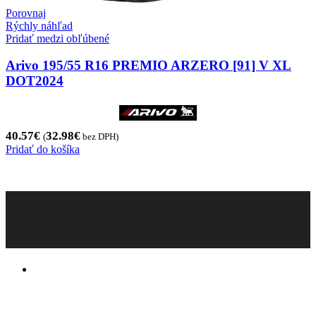
Porovnaj
Rýchly náhľad
Pridať medzi obľúbené
Arivo 195/55 R16 PREMIO ARZERO [91] V XL
DOT2024
40.57
€
32.98
€
(
bez DPH)
Pridať do košíka
Pneugo-sk - Rýchly výber, férové ceny, istota
na každom kilometri.