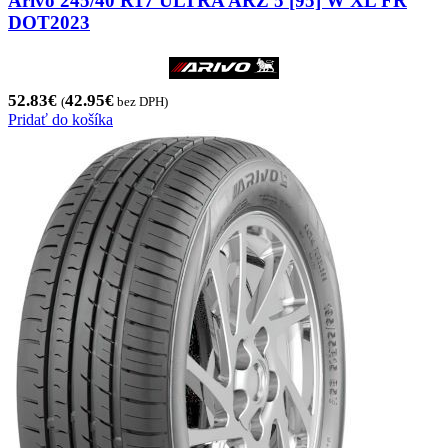
Arivo 245/40 R17 ULTRA ARZ 5 [95] W XL FR
DOT2023
52.83
€
42.95
€
(
bez DPH)
Pridať do košíka