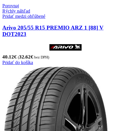
Porovnaj
Rýchly náhľad
Pridať medzi obľúbené
Arivo 205/55 R15 PREMIO ARZ 1 [88] V
DOT2023
40.12
€
32.62
€
(
bez DPH)
Pridať do košíka