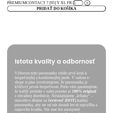
PREMIUMCONTACT 7 [95] Y XL FR
PRIDAŤ DO KOŠÍKA
Istota kvality a odbornosť
Výberom tejto pneumatiky robíte prvý krok k
bezpečnejšej a komfortnejšej jazde. V našom e-
shope si plne uvedomujeme, že pneumatika je
kľúčový prvok bezpečnosti. Preto vám garantujeme,
že každý produkt v našej ponuke je
100% originál
z oficiálnej distribúcie. Neskladujeme „ležiaky“ –
starostlivo dbáme na
čerstvosť (DOT)
každej
pneumatiky, aby ste od nás dostali len tú najvyššiu a
najnovšiu kvalitu. Nie sme len anonymní