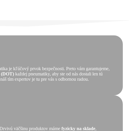
tika je kľúčový prvok bezpečnosti. Preto vám garantujeme,
ť (DOT)
každej pneumatiky, aby ste od nás dostali len tú
 náš tím expertov je tu pre vás s odbornou radou.
ť. Drvivú väčšinu produktov máme
fyzicky na sklade
,