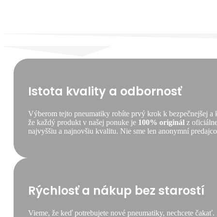
[92]
Y
XL
FR
Istota kvality a odbornosť
Výberom tejto pneumatiky robíte prvý krok k bezpečnejšej a
že každý produkt v našej ponuke je
100% originál
z oficiáln
najvyššiu a najnovšiu kvalitu. Nie sme len anonymní predajcovi
Rýchlosť a nákup bez starostí
Vieme, že keď potrebujete nové pneumatiky, nechcete čakať.