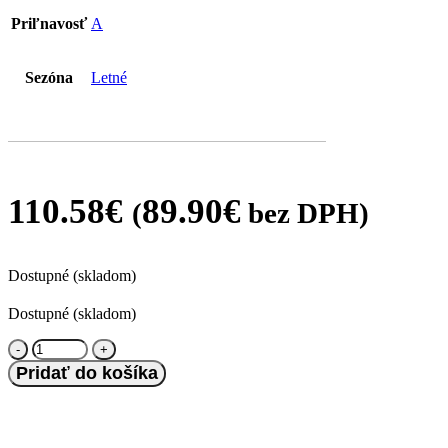
Priľnavosť
A
Sezóna
Letné
110.58
€
89.90
€
(
bez DPH)
Dostupné (skladom)
Dostupné (skladom)
množstvo
Continental
Pridať do košíka
225/40
R18
PREMIUMCONTACT
7