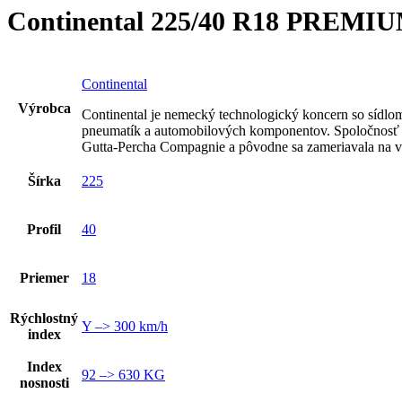
Continental 225/40 R18 PREMI
Continental
Výrobca
Continental je nemecký technologický koncern so sídlo
pneumatík a automobilových komponentov. Spoločnosť 
Gutta-Percha Compagnie a pôvodne sa zameriavala na v
Šírka
225
Profil
40
Priemer
18
Rýchlostný
Y –> 300 km/h
index
Index
92 –> 630 KG
nosnosti