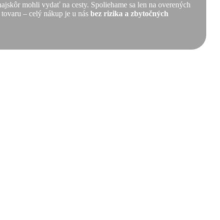
 najskôr mohli vydať na cesty. Spoliehame sa len na overených
 tovaru – celý nákup je u nás
bez rizika a zbytočných