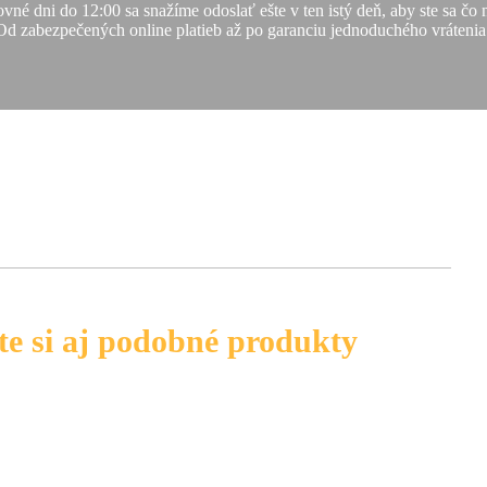
vné dni do 12:00 sa snažíme odoslať ešte v ten istý deň, aby ste sa čo
Od zabezpečených online platieb až po garanciu jednoduchého vrátenia
te si aj podobné produkty