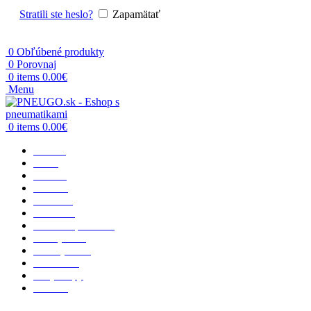
Stratili ste heslo?
Zapamätať
0
Obľúbené produkty
0
Porovnaj
0
items
0.00
€
Menu
0
items
0.00
€
Domov
O nás
Osobné
Terénne
Dodávka
Nákladné
Poľnohospodárske
Priemyselné
Motocyklové
Vzdušnice
Rady a tipy
Kontakt