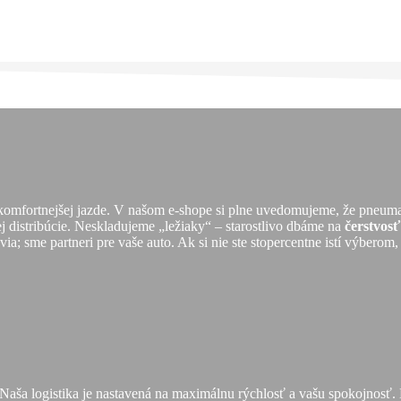
 komfortnejšej jazde. V našom e-shope si plne uvedomujeme, že pneuma
ej distribúcie. Neskladujeme „ležiaky“ – starostlivo dbáme na
čerstvos
a; sme partneri pre vaše auto. Ak si nie ste stopercentne istí výberom,
 Naša logistika je nastavená na maximálnu rýchlosť a vašu spokojnos