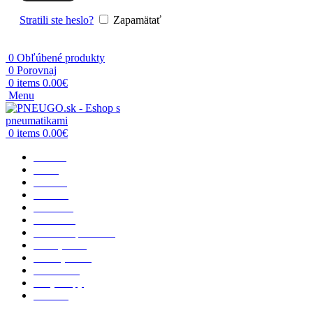
Stratili ste heslo?
Zapamätať
0
Obľúbené produkty
0
Porovnaj
0
items
0.00
€
Menu
0
items
0.00
€
Domov
O nás
Osobné
Terénne
Dodávka
Nákladné
Poľnohospodárske
Priemyselné
Motocyklové
Vzdušnice
Rady a tipy
Kontakt