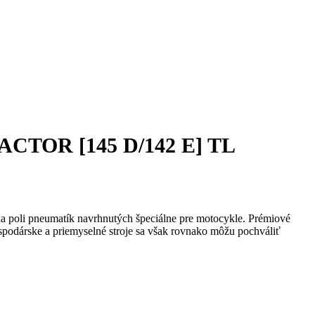
RACTOR [145 D/142 E] TL
a poli pneumatík navrhnutých špeciálne pre motocykle. Prémiové
spodárske a priemyselné stroje sa však rovnako môžu pochváliť