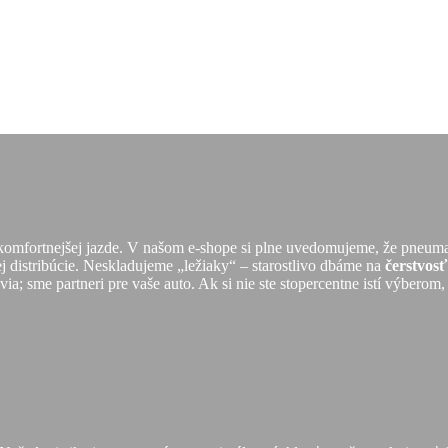
 komfortnejšej jazde. V našom e-shope si plne uvedomujeme, že pneuma
ej distribúcie. Neskladujeme „ležiaky“ – starostlivo dbáme na
čerstvos
a; sme partneri pre vaše auto. Ak si nie ste stopercentne istí výberom,