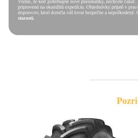
Vieme, že keď potrebujete nové pneumatiky, nechcete čakať.
pripravenú na okamžitú expedíciu. Objednávky prijaté v praco
dopravcov, ktorí doručia váš tovar bezpečne a nepoškodený. 
starostí.
Pozri