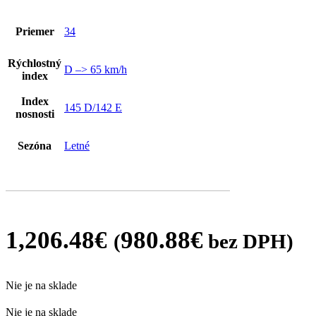
Priemer
34
Rýchlostný
D –> 65 km/h
index
Index
145 D/142 E
nosnosti
Sezóna
Letné
1,206.48
€
980.88
€
(
bez DPH)
Nie je na sklade
Nie je na sklade