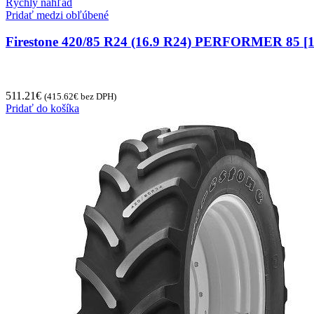
Rýchly náhľad
Pridať medzi obľúbené
Firestone 420/85 R24 (16.9 R24) PERFORMER 85 [1
511.21
€
(
415.62
€
bez DPH)
Pridať do košíka