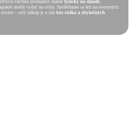
ť. Drvivú väčšinu produktov máme
fyzicky na sklade
,
 najskôr mohli vydať na cesty. Spoliehame sa len na overených
 tovaru – celý nákup je u nás
bez rizika a zbytočných