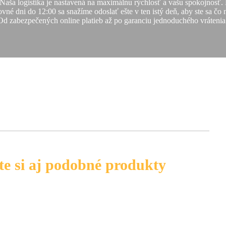
 Naša logistika je nastavená na maximálnu rýchlosť a vašu spokojnos
vné dni do 12:00 sa snažíme odoslať ešte v ten istý deň, aby ste sa čo
Od zabezpečených online platieb až po garanciu jednoduchého vrátenia
te si aj podobné produkty