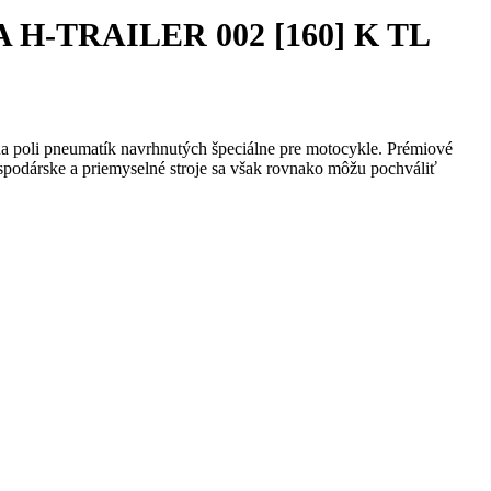
IA H-TRAILER 002 [160] K TL
a poli pneumatík navrhnutých špeciálne pre motocykle. Prémiové
spodárske a priemyselné stroje sa však rovnako môžu pochváliť