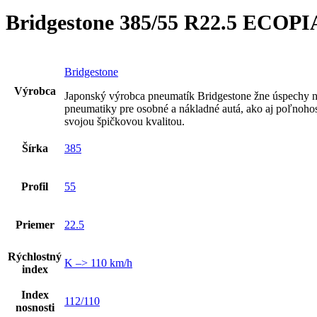
Bridgestone 385/55 R22.5 ECOP
Bridgestone
Výrobca
Japonský výrobca pneumatík Bridgestone žne úspechy n
pneumatiky pre osobné a nákladné autá, ako aj poľnoho
svojou špičkovou kvalitou.
Šírka
385
Profil
55
Priemer
22.5
Rýchlostný
K –> 110 km/h
index
Index
112/110
nosnosti