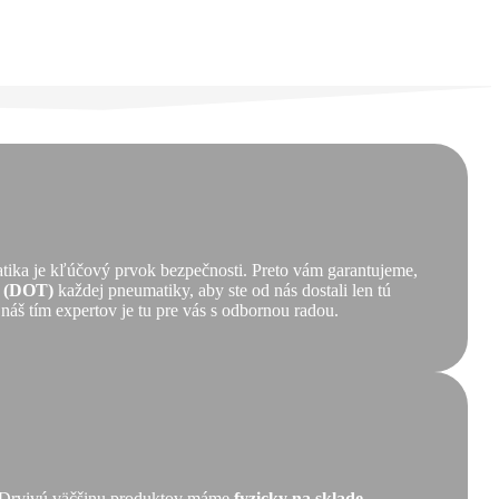
tika je kľúčový prvok bezpečnosti. Preto vám garantujeme,
ť (DOT)
každej pneumatiky, aby ste od nás dostali len tú
 náš tím expertov je tu pre vás s odbornou radou.
ť. Drvivú väčšinu produktov máme
fyzicky na sklade
,