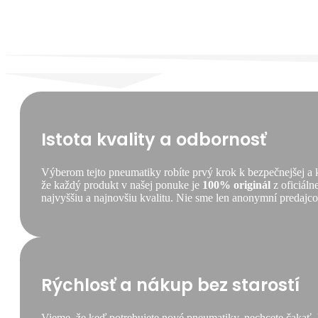
Istota kvality a odbornosť
Výberom tejto pneumatiky robíte prvý krok k bezpečnejšej a
že každý produkt v našej ponuke je
100% originál
z oficiáln
najvyššiu a najnovšiu kvalitu. Nie sme len anonymní predajcovi
Rýchlosť a nákup bez starostí
Vieme, že keď potrebujete nové pneumatiky, nechcete čakať.