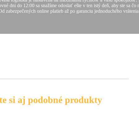
vné dni do 12:00 sa snažíme odoslať ešte v ten istý deň, aby ste sa čo
Od zabezpečených online platieb až po garanciu jednoduchého vrátenia
te si aj podobné produkty