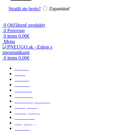
Stratili ste heslo?
Zapamätať
0
Obľúbené produkty
0
Porovnaj
0
items
0.00
€
Menu
0
items
0.00
€
Domov
O nás
Osobné
Terénne
Dodávka
Nákladné
Poľnohospodárske
Priemyselné
Motocyklové
Vzdušnice
Rady a tipy
Kontakt