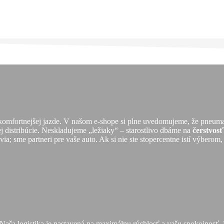
 komfortnejšej jazde. V našom e-shope si plne uvedomujeme, že pneuma
ej distribúcie. Neskladujeme „ležiaky“ – starostlivo dbáme na
čerstvos
a; sme partneri pre vaše auto. Ak si nie ste stopercentne istí výberom,
 Naša logistika je nastavená na maximálnu rýchlosť a vašu spokojnos