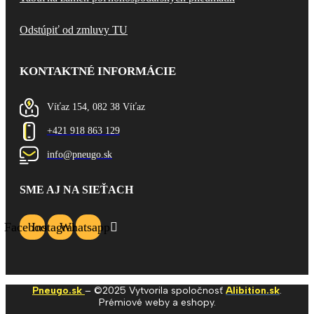
Odstúpiť od zmluvy TU
KONTAKTNÉ INFORMÁCIE
Víťaz 154, 082 38 Víťaz
+421 918 863 129
info@pneugo.sk
SME AJ NA SIEŤACH
Facebook
Instagram
Whatsapp
Pneugo.sk
– ©2025 Vytvorila spoločnosť
Alibition.sk
.
Prémiové weby a eshopy.