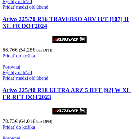
Rýchly náhľad
Pridať medzi obľúbené
Arivo 225/70 R16 TRAVERSO ARV H/T [107] H
XL FR DOT2024
66.76
€
54.28
€
(
bez DPH)
Pridať do košíka
Porovnaj
Rýchly náhľad
Pridať medzi obľúbené
Arivo 225/40 R18 ULTRA ARZ 5 RFT [92] W XL
FR RFT DOT2023
78.73
€
64.01
€
(
bez DPH)
Pridať do košíka
Porovnaj