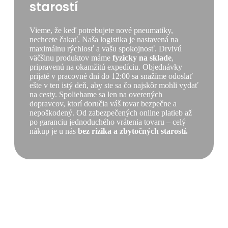
starostí
Vieme, že keď potrebujete nové pneumatiky,
nechcete čakať. Naša logistika je nastavená na
maximálnu rýchlosť a vašu spokojnosť. Drvivú
väčšinu produktov máme
fyzicky na sklade
,
pripravenú na okamžitú expedíciu. Objednávky
prijaté v pracovné dni do 12:00 sa snažíme odoslať
ešte v ten istý deň, aby ste sa čo najskôr mohli vydať
na cesty. Spoliehame sa len na overených
dopravcov, ktorí doručia váš tovar bezpečne a
nepoškodený. Od zabezpečených online platieb až
po garanciu jednoduchého vrátenia tovaru – celý
nákup je u nás
bez rizika a zbytočných starostí.