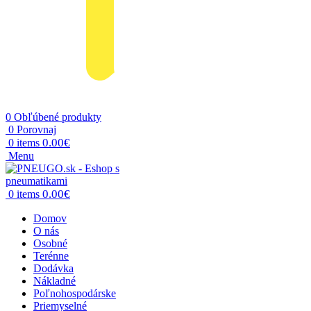
0
Obľúbené produkty
0
Porovnaj
0.00
€
0
items
Menu
0.00
€
0
items
Domov
O nás
Osobné
Terénne
Dodávka
Nákladné
Poľnohospodárske
Priemyselné