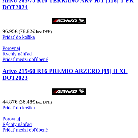
Arivo 265/75 R16 TERRANO ARV H/T [116] T FR
DOT2024
96.95
€
78.82
€
(
bez DPH)
Pridať do košíka
Porovnaj
Rýchly náhľad
Pridať medzi obľúbené
Arivo 215/60 R16 PREMIO ARZERO [99] H XL
DOT2023
44.87
€
36.48
€
(
bez DPH)
Pridať do košíka
Porovnaj
Rýchly náhľad
Pridať medzi obľúbené