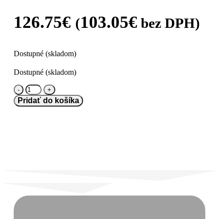
126.75
€
103.05
€
(
bez DPH)
Dostupné (skladom)
Dostupné (skladom)
množstvo
Bridgestone
Pridať do košíka
245/40
R18
TURANZA
ECO
[93]
H
FR
AO
DOT2024