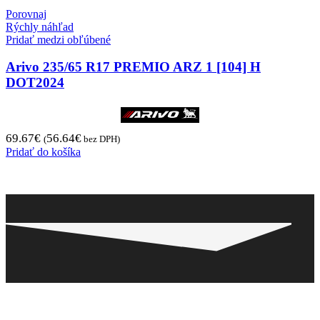
Porovnaj
Rýchly náhľad
Pridať medzi obľúbené
Arivo 235/65 R17 PREMIO ARZ 1 [104] H
DOT2024
69.67
€
56.64
€
(
bez DPH)
Pridať do košíka
Pneugo-sk - Rýchly výber, férové ceny, istota na
každom kilometri.