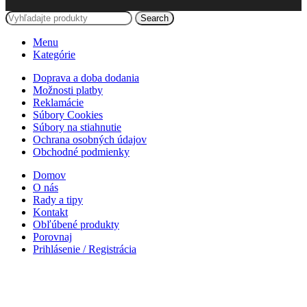
Search
Menu
Kategórie
Doprava a doba dodania
Možnosti platby
Reklamácie
Súbory Cookies
Súbory na stiahnutie
Ochrana osobných údajov
Obchodné podmienky
Domov
O nás
Rady a tipy
Kontakt
Obľúbené produkty
Porovnaj
Prihlásenie / Registrácia
Nákupný košík
Zatvoriť
Facebook
Email
Instagram
WhatsApp
WhatsApp