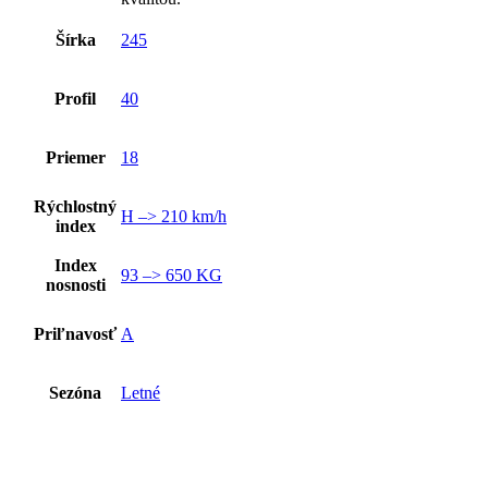
Šírka
245
Profil
40
Priemer
18
Rýchlostný
H –> 210 km/h
index
Index
93 –> 650 KG
nosnosti
Priľnavosť
A
Sezóna
Letné