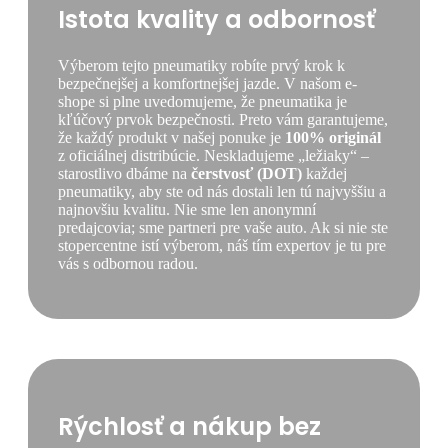
Istota kvality a odbornosť
Výberom tejto pneumatiky robíte prvý krok k
bezpečnejšej a komfortnejšej jazde. V našom e-
shope si plne uvedomujeme, že pneumatika je
kľúčový prvok bezpečnosti. Preto vám garantujeme,
že každý produkt v našej ponuke je
100% originál
z oficiálnej distribúcie. Neskladujeme „ležiaky“ –
starostlivo dbáme na
čerstvosť (DOT)
každej
pneumatiky, aby ste od nás dostali len tú najvyššiu a
najnovšiu kvalitu. Nie sme len anonymní
predajcovia; sme partneri pre vaše auto. Ak si nie ste
stopercentne istí výberom, náš tím expertov je tu pre
vás s odbornou radou.
Rýchlosť a nákup bez