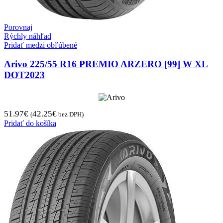
Porovnaj
Rýchly náhľad
Pridať medzi obľúbené
Arivo 225/55 R16 PREMIO ARZERO [99] W XL
DOT2023
51.97
€
42.25
€
(
bez DPH)
Pridať do košíka