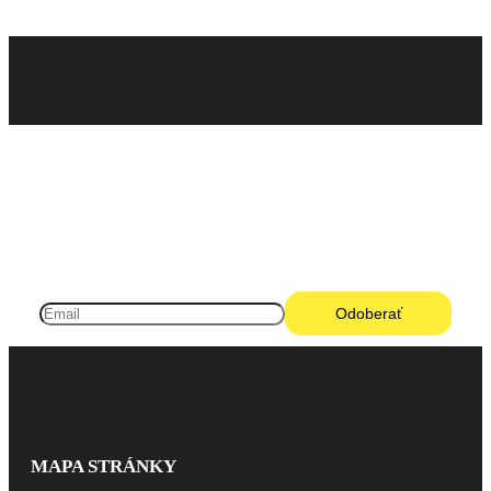
Pneugo-sk - Rýchly výber, férové ceny, istota na
každom kilometri.
MAPA STRÁNKY