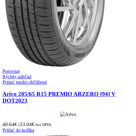
Porovnaj
Rýchly náhľad
Pridať medzi obľúbené
Arivo 205/65 R15 PREMIO ARZERO [94] V
DOT2023
40.64
€
33.04
€
(
bez DPH)
Pridať do košíka