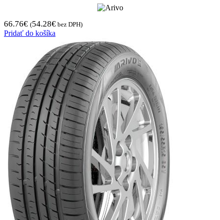
66.76
€
54.28
€
(
bez DPH)
Pridať do košíka