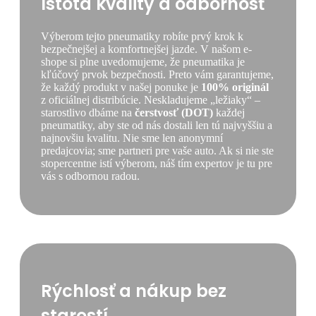
Istota kvality a odbornosť
Výberom tejto pneumatiky robíte prvý krok k
bezpečnejšej a komfortnejšej jazde. V našom e-
shope si plne uvedomujeme, že pneumatika je
kľúčový prvok bezpečnosti. Preto vám garantujeme,
že každý produkt v našej ponuke je
100% originál
z oficiálnej distribúcie. Neskladujeme „ležiaky“ –
starostlivo dbáme na
čerstvosť (DOT)
každej
pneumatiky, aby ste od nás dostali len tú najvyššiu a
najnovšiu kvalitu. Nie sme len anonymní
predajcovia; sme partneri pre vaše auto. Ak si nie ste
stopercentne istí výberom, náš tím expertov je tu pre
vás s odbornou radou.
Rýchlosť a nákup bez
starostí