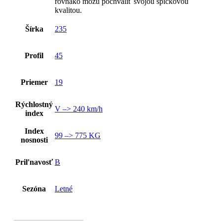
rovnako môžu pochváliť svojou špičkovou
kvalitou.
Šírka
235
Profil
45
Priemer
19
Rýchlostný
V –> 240 km/h
index
Index
99 –> 775 KG
nosnosti
Priľnavosť
B
Sezóna
Letné