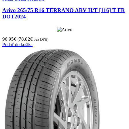
Arivo 265/75 R16 TERRANO ARV H/T [116] T FR
DOT2024
96.95
€
78.82
€
(
bez DPH)
Pridať do košíka