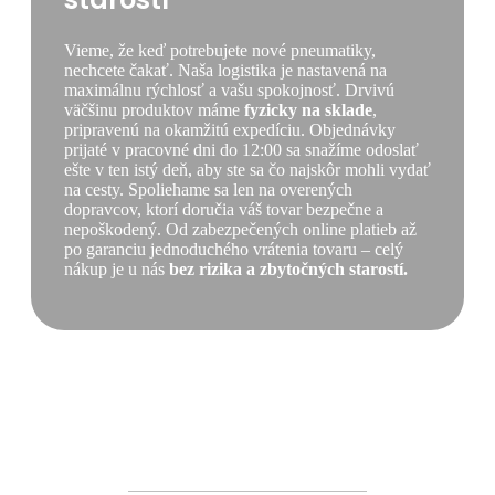
Vieme, že keď potrebujete nové pneumatiky,
nechcete čakať. Naša logistika je nastavená na
maximálnu rýchlosť a vašu spokojnosť. Drvivú
väčšinu produktov máme
fyzicky na sklade
,
pripravenú na okamžitú expedíciu. Objednávky
prijaté v pracovné dni do 12:00 sa snažíme odoslať
ešte v ten istý deň, aby ste sa čo najskôr mohli vydať
na cesty. Spoliehame sa len na overených
dopravcov, ktorí doručia váš tovar bezpečne a
nepoškodený. Od zabezpečených online platieb až
po garanciu jednoduchého vrátenia tovaru – celý
nákup je u nás
bez rizika a zbytočných starostí.