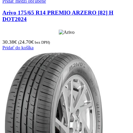
Pridať medzi obľúbené
Arivo 175/65 R14 PREMIO ARZERO [82] H
DOT2024
30.38
€
24.70
€
(
bez DPH)
Pridať do košíka