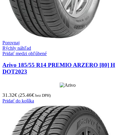
Porovnaj
Rýchly náhľad
Pridať medzi obľúbené
Arivo 185/55 R14 PREMIO ARZERO [80] H
DOT2023
31.32
€
25.46
€
(
bez DPH)
Pridať do košíka