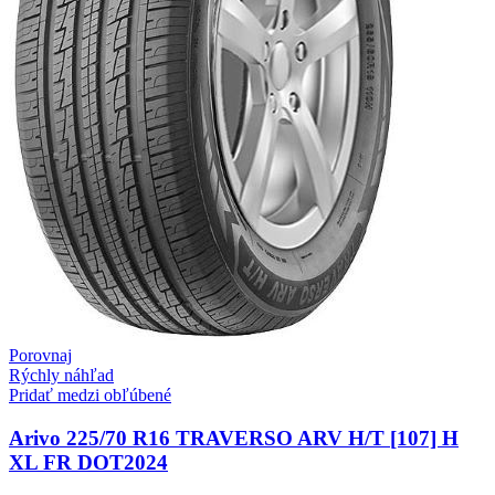
Porovnaj
Rýchly náhľad
Pridať medzi obľúbené
Arivo 225/70 R16 TRAVERSO ARV H/T [107] H
XL FR DOT2024