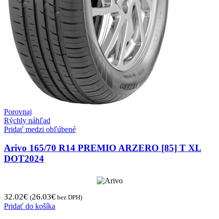
Porovnaj
Rýchly náhľad
Pridať medzi obľúbené
Arivo 165/70 R14 PREMIO ARZERO [85] T XL
DOT2024
32.02
€
26.03
€
(
bez DPH)
Pridať do košíka