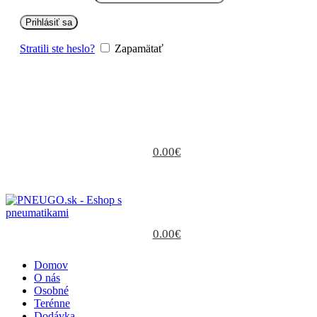
Prihlásiť sa
Stratili ste heslo?
Zapamätať
0.00
€
0.00
€
Domov
O nás
Osobné
Terénne
Dodávka