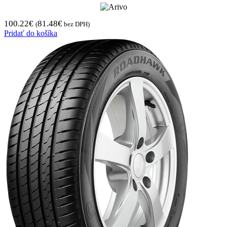
100.22
€
81.48
€
(
bez DPH)
Pridať do košíka