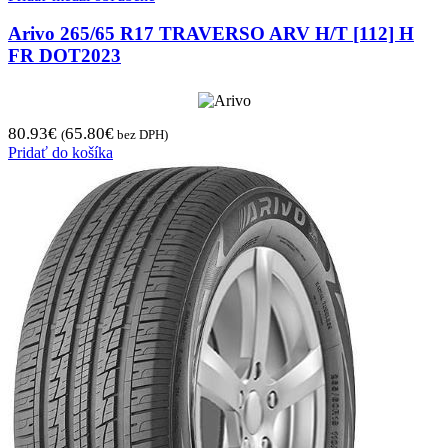
Arivo 265/65 R17 TRAVERSO ARV H/T [112] H
FR DOT2023
80.93
€
65.80
€
(
bez DPH)
Pridať do košíka