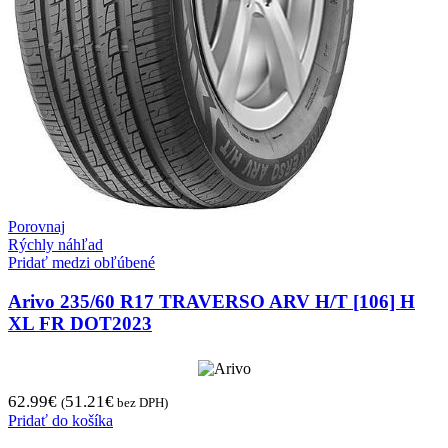
Porovnaj
Rýchly náhľad
Pridať medzi obľúbené
Arivo 235/60 R17 TRAVERSO ARV H/T [106] H
XL FR DOT2023
62.99
€
51.21
€
(
bez DPH)
Pridať do košíka