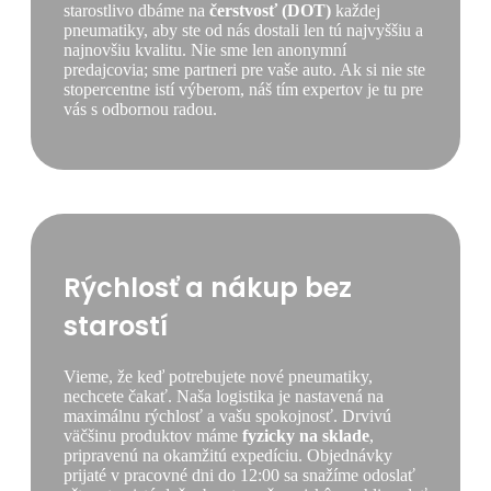
starostlivo dbáme na
čerstvosť (DOT)
každej
pneumatiky, aby ste od nás dostali len tú najvyššiu a
najnovšiu kvalitu. Nie sme len anonymní
predajcovia; sme partneri pre vaše auto. Ak si nie ste
stopercentne istí výberom, náš tím expertov je tu pre
vás s odbornou radou.
Rýchlosť a nákup bez
starostí
Vieme, že keď potrebujete nové pneumatiky,
nechcete čakať. Naša logistika je nastavená na
maximálnu rýchlosť a vašu spokojnosť. Drvivú
väčšinu produktov máme
fyzicky na sklade
,
pripravenú na okamžitú expedíciu. Objednávky
prijaté v pracovné dni do 12:00 sa snažíme odoslať