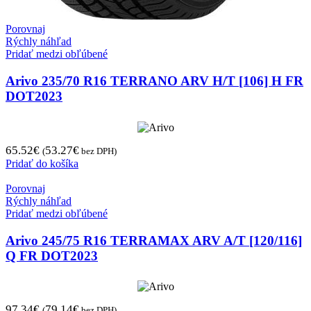
Porovnaj
Rýchly náhľad
Pridať medzi obľúbené
Arivo 235/70 R16 TERRANO ARV H/T [106] H FR
DOT2023
65.52
€
53.27
€
(
bez DPH)
Pridať do košíka
Porovnaj
Rýchly náhľad
Pridať medzi obľúbené
Arivo 245/75 R16 TERRAMAX ARV A/T [120/116]
Q FR DOT2023
97.34
€
79.14
€
(
bez DPH)