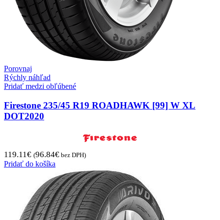
Porovnaj
Rýchly náhľad
Pridať medzi obľúbené
Firestone 235/45 R19 ROADHAWK [99] W XL
DOT2020
119.11
€
96.84
€
(
bez DPH)
Pridať do košíka