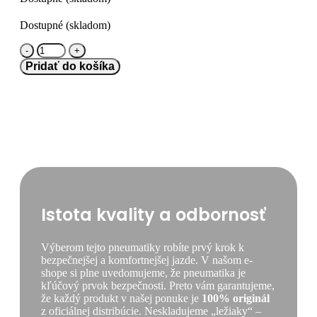
Dostupné (skladom)
množstvo
Bridgestone
Pridať do košíka
225/70
R16
DUELER
ALL
TERRAIN
A/T002
[103]
T
Istota kvality a odbornosť
Výberom tejto pneumatiky robíte prvý krok k
bezpečnejšej a komfortnejšej jazde. V našom e-
shope si plne uvedomujeme, že pneumatika je
kľúčový prvok bezpečnosti. Preto vám garantujeme,
že každý produkt v našej ponuke je
100% originál
z oficiálnej distribúcie. Neskladujeme „ležiaky“ –