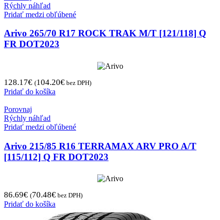
Rýchly náhľad
Pridať medzi obľúbené
Arivo 265/70 R17 ROCK TRAK M/T [121/118] Q
FR DOT2023
128.17
€
104.20
€
(
bez DPH)
Pridať do košíka
Porovnaj
Rýchly náhľad
Pridať medzi obľúbené
Arivo 215/85 R16 TERRAMAX ARV PRO A/T
[115/112] Q FR DOT2023
86.69
€
70.48
€
(
bez DPH)
Pridať do košíka