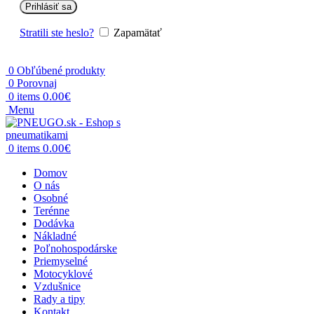
Prihlásiť sa
Stratili ste heslo?
Zapamätať
0
Obľúbené produkty
0
Porovnaj
0.00
€
0
items
Menu
0.00
€
0
items
Domov
O nás
Osobné
Terénne
Dodávka
Nákladné
Poľnohospodárske
Priemyselné
Motocyklové
Vzdušnice
Rady a tipy
Kontakt