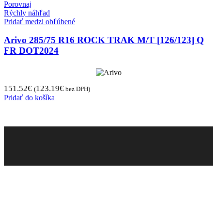
Porovnaj
Rýchly náhľad
Pridať medzi obľúbené
Arivo 285/75 R16 ROCK TRAK M/T [126/123] Q
FR DOT2024
151.52
€
123.19
€
(
bez DPH)
Pridať do košíka
Pneugo-sk - Rýchly výber, férové ceny, istota na
každom kilometri.