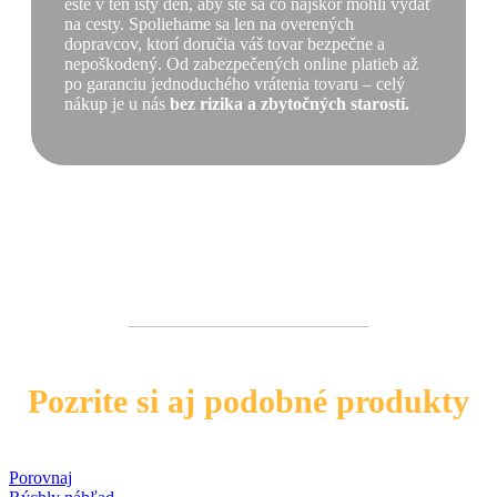
ešte v ten istý deň, aby ste sa čo najskôr mohli vydať
na cesty. Spoliehame sa len na overených
dopravcov, ktorí doručia váš tovar bezpečne a
nepoškodený. Od zabezpečených online platieb až
po garanciu jednoduchého vrátenia tovaru – celý
nákup je u nás
bez rizika a zbytočných starostí.
Pozrite si aj podobné produkty
Porovnaj