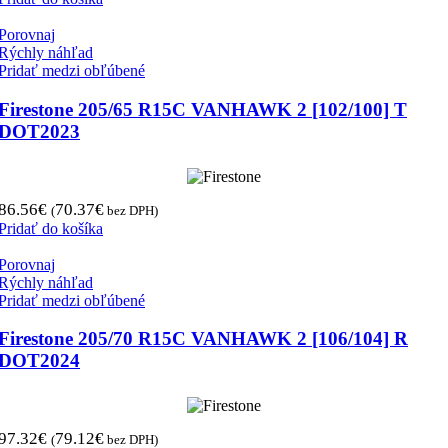
Porovnaj
Rýchly náhľad
Pridať medzi obľúbené
Firestone 205/65 R15C VANHAWK 2 [102/100] T
DOT2023
86.56
€
70.37
€
(
bez DPH)
Pridať do košíka
Porovnaj
Rýchly náhľad
Pridať medzi obľúbené
Firestone 205/70 R15C VANHAWK 2 [106/104] R
DOT2024
97.32
€
79.12
€
(
bez DPH)