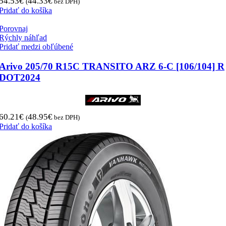
54.53
€
44.33
€
(
bez DPH)
Pridať do košíka
Porovnaj
Rýchly náhľad
Pridať medzi obľúbené
Arivo 205/70 R15C TRANSITO ARZ 6-C [106/104] R
DOT2024
60.21
€
48.95
€
(
bez DPH)
Pridať do košíka