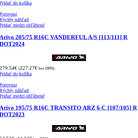
Pridať do košíka
Porovnaj
Rýchly náhľad
Pridať medzi obľúbené
Arivo 205/75 R16C VANDERFUL A/S [113/111] R
DOT2024
279.54
€
227.27
€
(
bez DPH)
Pridať do košíka
Porovnaj
Rýchly náhľad
Pridať medzi obľúbené
Arivo 195/75 R16C TRANSITO ARZ 6-C [107/105] R
DOT2023