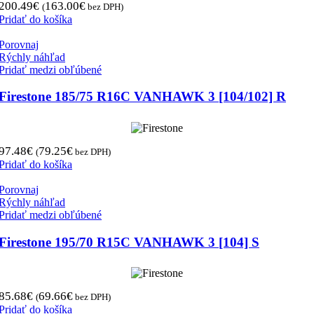
200.49
€
163.00
€
(
bez DPH)
Pridať do košíka
Porovnaj
Rýchly náhľad
Pridať medzi obľúbené
Firestone 185/75 R16C VANHAWK 3 [104/102] R
97.48
€
79.25
€
(
bez DPH)
Pridať do košíka
Porovnaj
Rýchly náhľad
Pridať medzi obľúbené
Firestone 195/70 R15C VANHAWK 3 [104] S
85.68
€
69.66
€
(
bez DPH)
Pridať do košíka