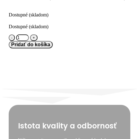
Dostupné (skladom)
Dostupné (skladom)
množstvo
Bridgestone
Pridať do košíka
225/65
R16C
DURAVIS
VAN
[112/110]
T
Istota kvality a odbornosť