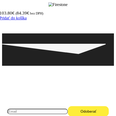
103.80
€
84.39
€
(
bez DPH)
Pridať do košíka
Pneugo-sk - Rýchly výber, férové ceny, istota na
každom kilometri.