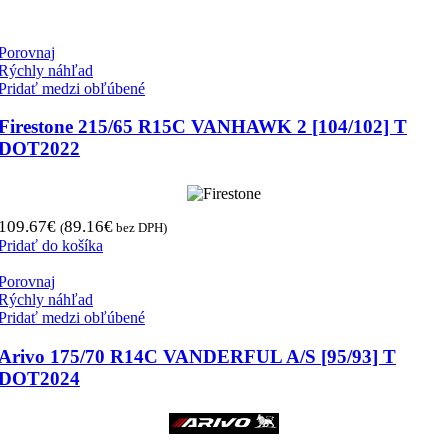
Porovnaj
Rýchly náhľad
Pridať medzi obľúbené
Firestone 215/65 R15C VANHAWK 2 [104/102] T
DOT2022
109.67
€
89.16
€
(
bez DPH)
Pridať do košíka
Porovnaj
Rýchly náhľad
Pridať medzi obľúbené
Arivo 175/70 R14C VANDERFUL A/S [95/93] T
DOT2024