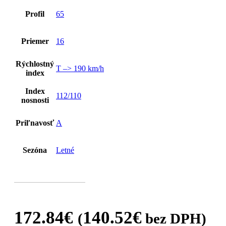
Profil
65
Priemer
16
Rýchlostný
T –> 190 km/h
index
Index
112/110
nosnosti
Priľnavosť
A
Sezóna
Letné
172.84
€
140.52
€
(
bez DPH)