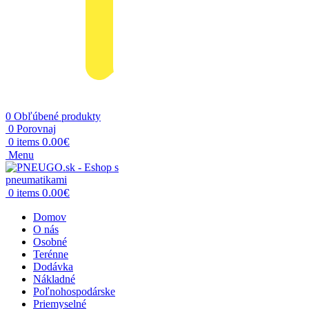
0
Obľúbené produkty
0
Porovnaj
0.00
€
0
items
Menu
0.00
€
0
items
Domov
O nás
Osobné
Terénne
Dodávka
Nákladné
Poľnohospodárske
Priemyselné