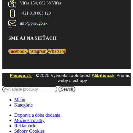
Víťaz 154, 082 38 Víťaz
+421 918 863 129
info@pneugo.sk
SME AJ NA SIEŤACH
Facebook
Instagram
Whatsapp
Pneugo.sk
– ©2025 Vytvorila spoločnosť
Alibition.sk
. Prémio
weby a eshopy.
Search
Menu
Kategórie
Doprava a doba dodania
Možnosti platby
Reklamácie
Súbory Cookies