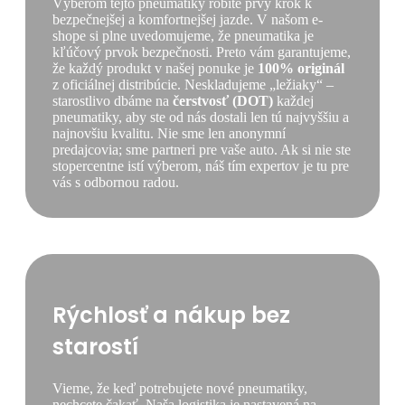
Výberom tejto pneumatiky robíte prvý krok k
bezpečnejšej a komfortnejšej jazde. V našom e-
shope si plne uvedomujeme, že pneumatika je
kľúčový prvok bezpečnosti. Preto vám garantujeme,
že každý produkt v našej ponuke je
100% originál
z oficiálnej distribúcie. Neskladujeme „ležiaky“ –
starostlivo dbáme na
čerstvosť (DOT)
každej
pneumatiky, aby ste od nás dostali len tú najvyššiu a
najnovšiu kvalitu. Nie sme len anonymní
predajcovia; sme partneri pre vaše auto. Ak si nie ste
stopercentne istí výberom, náš tím expertov je tu pre
vás s odbornou radou.
Rýchlosť a nákup bez
starostí
Vieme, že keď potrebujete nové pneumatiky,
nechcete čakať. Naša logistika je nastavená na