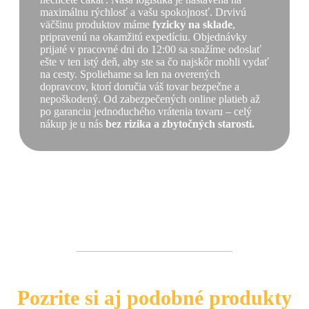
maximálnu rýchlosť a vašu spokojnosť. Drvivú
väčšinu produktov máme
fyzicky na sklade
,
pripravenú na okamžitú expedíciu. Objednávky
prijaté v pracovné dni do 12:00 sa snažíme odoslať
ešte v ten istý deň, aby ste sa čo najskôr mohli vydať
na cesty. Spoliehame sa len na overených
dopravcov, ktorí doručia váš tovar bezpečne a
nepoškodený. Od zabezpečených online platieb až
po garanciu jednoduchého vrátenia tovaru – celý
nákup je u nás
bez rizika a zbytočných starostí.
Pozrite si aj podobné produkty