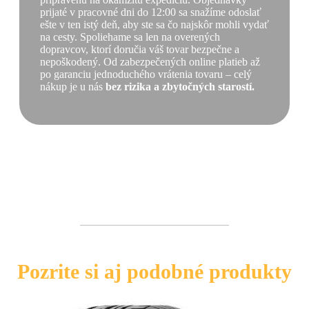
prijaté v pracovné dni do 12:00 sa snažíme odoslať
ešte v ten istý deň, aby ste sa čo najskôr mohli vydať
na cesty. Spoliehame sa len na overených
dopravcov, ktorí doručia váš tovar bezpečne a
nepoškodený. Od zabezpečených online platieb až
po garanciu jednoduchého vrátenia tovaru – celý
nákup je u nás
bez rizika a zbytočných starostí.
Pozrite si aj podobné produkty