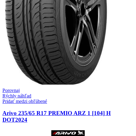
Porovnaj
Rýchly náhľad
Pridať medzi obľúbené
Arivo 235/65 R17 PREMIO ARZ 1 [104] H
DOT2024