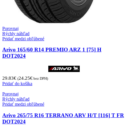
Porovnaj
Rýchly náhľad
Pridať medzi obľúbené
Arivo 165/60 R14 PREMIO ARZ 1 [75] H
DOT2024
29.83
€
24.25
€
(
bez DPH)
Pridať do košíka
Porovnaj
Rýchly náhľad
Pridať medzi obľúbené
Arivo 265/75 R16 TERRANO ARV H/T [116] T FR
DOT2024