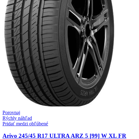
Porovnaj
Rýchly náhľad
Pridať medzi obľúbené
Arivo 245/45 R17 ULTRA ARZ 5 [99] W XL FR