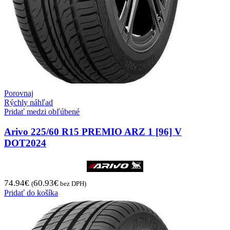
Porovnaj
Rýchly náhľad
Pridať medzi obľúbené
Arivo 225/60 R15 PREMIO ARZ 1 [96] V
DOT2024
74.94
€
60.93
€
(
bez DPH)
Pridať do košíka