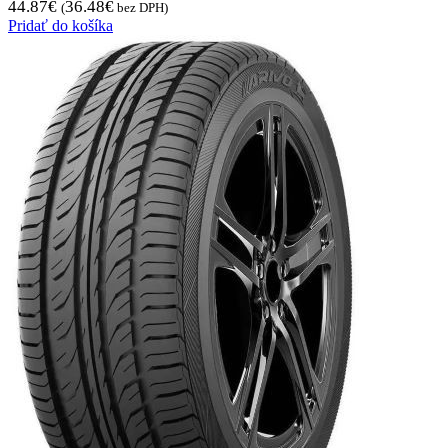
44.87
€
36.48
€
(
bez DPH)
Pridať do košíka