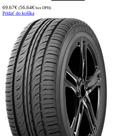
69.67
€
56.64
€
(
bez DPH)
Pridať do košíka