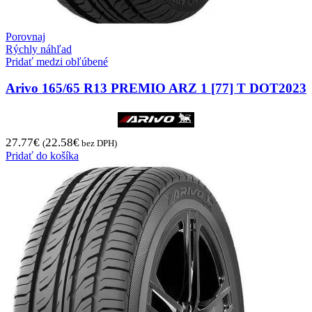
Porovnaj
Rýchly náhľad
Pridať medzi obľúbené
Arivo 165/65 R13 PREMIO ARZ 1 [77] T DOT2023
27.77
€
22.58
€
(
bez DPH)
Pridať do košíka