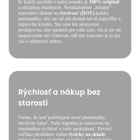
že každý produkt v našej ponuke je
100% originál
z oficiálnej distribúcie. Neskladujeme „ležiaky“ –
starostlivo dbáme na
čerstvosť (DOT)
každej
pneumatiky, aby ste od nás dostali len tú najvyššiu a
najnovšiu kvalitu. Nie sme len anonymní
predajcovia; sme partneri pre vaše auto. Ak si nie ste
stopercentne istí výberom, náš tím expertov je tu pre
vás s odbornou radou.
Rýchlosť a nákup bez
starostí
Vieme, že keď potrebujete nové pneumatiky,
nechcete čakať. Naša logistika je nastavená na
maximálnu rýchlosť a vašu spokojnosť. Drvivú
väčšinu produktov máme
fyzicky na sklade
,
pripravenú na okamžitú expedíciu. Objednávky