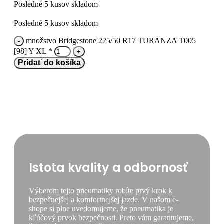
Posledné 5 kusov skladom
Posledné 5 kusov skladom
množstvo Bridgestone 225/50 R17 TURANZA T005
[98] Y XL *
Pridať do košíka
Istota kvality a odbornosť
Výberom tejto pneumatiky robíte prvý krok k
bezpečnejšej a komfortnejšej jazde. V našom e-
shope si plne uvedomujeme, že pneumatika je
kľúčový prvok bezpečnosti. Preto vám garantujeme,