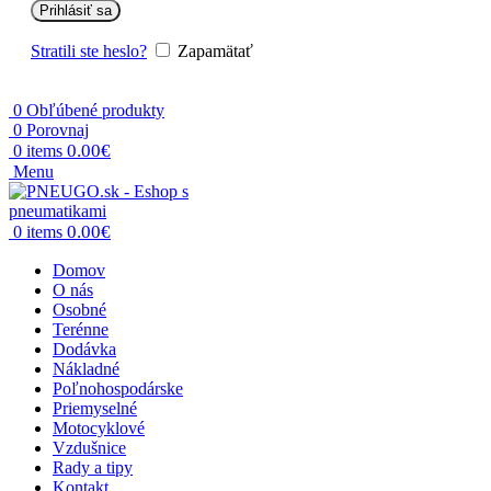
Prihlásiť sa
Stratili ste heslo?
Zapamätať
0
Obľúbené produkty
0
Porovnaj
0.00
€
0
items
Menu
0.00
€
0
items
Domov
O nás
Osobné
Terénne
Dodávka
Nákladné
Poľnohospodárske
Priemyselné
Motocyklové
Vzdušnice
Rady a tipy
Kontakt