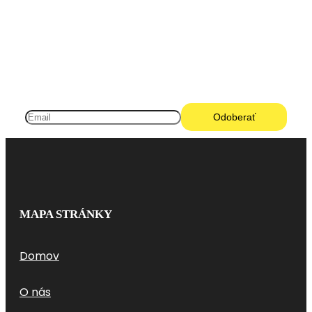
Pneugo-sk - Rýchly výber, férové ceny, istota na
každom kilometri.
MAPA STRÁNKY
Domov
O nás