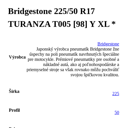
Bridgestone 225/50 R17
TURANZA T005 [98] Y XL *
Bridgestone
Japonský výrobca pneumatík Bridgestone žne
úspechy na poli pneumatík navrhnutých špeciálne
Výrobca
pre motocykle. Prémiové pneumatiky pre osobné a
nákladné autá, ako aj poľnohospodárske a
priemyselné stroje sa však rovnako môžu pochváliť
svojou špičkovou kvalitou.
Šírka
225
Profil
50