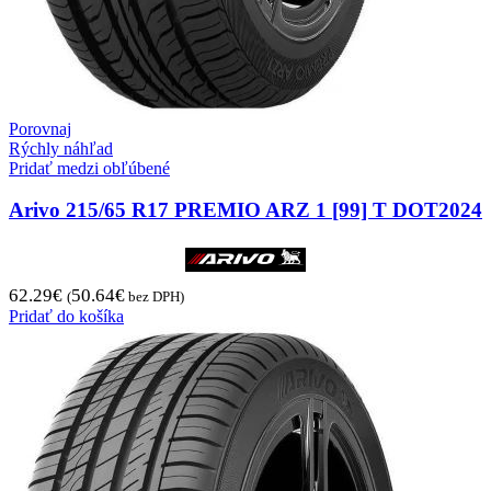
Porovnaj
Rýchly náhľad
Pridať medzi obľúbené
Arivo 215/65 R17 PREMIO ARZ 1 [99] T DOT2024
62.29
€
50.64
€
(
bez DPH)
Pridať do košíka