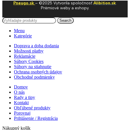
Pneugo.sk
– ©2025 Vytvorila spoločnosť
Alibition.sk
.
Prémiové weby a eshopy.
Search
Menu
Kategórie
Doprava a doba dodania
Možnosti platby
Reklamácie
Súbory Cookies
Súbory na stiahnutie
Ochrana osobných údajov
Obchodné podmienky
Domov
O nás
Rady a tipy
Kontakt
Obľúbené produkty
Porovnaj
Prihlásenie / Registrácia
Nákupný košík