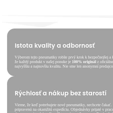
Istota kvality a odbornosť
Výberom tejto pneumatiky robíte prvý krok k bezpečnejšej a
že každý produkt v našej ponuke je
100% originál
z oficiáln
najvyššiu a najnovšiu kvalitu. Nie sme len anonymní predajcovi
Rýchlosť a nákup bez starostí
Vieme, že keď potrebujete nové pneumatiky, nechcete čakať.
pripravenú na okamžitú expedíciu. Objednávky prijaté v praco