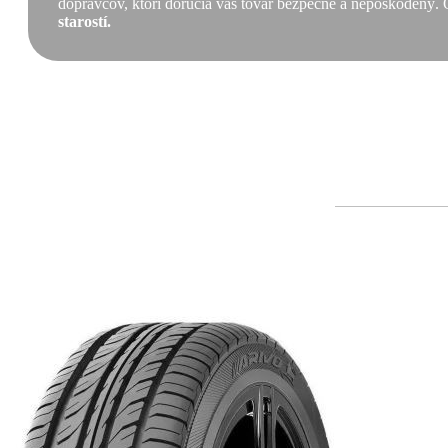
dopravcov, ktorí doručia váš tovar bezpečne a nepoškodený. 
starostí.