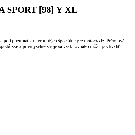
A SPORT [98] Y XL
a poli pneumatík navrhnutých špeciálne pre motocykle. Prémiové
spodárske a priemyselné stroje sa však rovnako môžu pochváliť