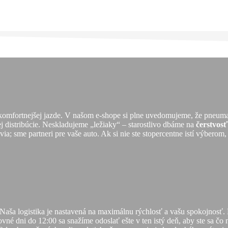
 komfortnejšej jazde. V našom e-shope si plne uvedomujeme, že pneuma
ej distribúcie. Neskladujeme „ležiaky“ – starostlivo dbáme na
čerstvos
a; sme partneri pre vaše auto. Ak si nie ste stopercentne istí výberom,
 Naša logistika je nastavená na maximálnu rýchlosť a vašu spokojnos
vné dni do 12:00 sa snažíme odoslať ešte v ten istý deň, aby ste sa čo