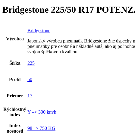
Bridgestone 225/50 R17 POTENZ
Bridgestone
Výrobca
Japonský výrobca pneumatík Bridgestone žne úspechy n
pneumatiky pre osobné a nákladné autá, ako aj poľnoho
svojou špičkovou kvalitou.
Šírka
225
Profil
50
Priemer
17
Rýchlostný
Y –> 300 km/h
index
Index
98 –> 750 KG
nosnosti