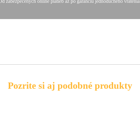
Od zabezpečených online platieb až po garanciu jednoduchého vrátenia
Pozrite si aj podobné produkty