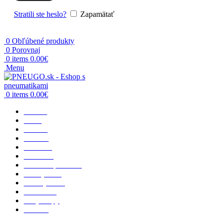
Stratili ste heslo?
Zapamätať
0
Obľúbené produkty
0
Porovnaj
0
items
0.00
€
Menu
0
items
0.00
€
Domov
O nás
Osobné
Terénne
Dodávka
Nákladné
Poľnohospodárske
Priemyselné
Motocyklové
Vzdušnice
Rady a tipy
Kontakt