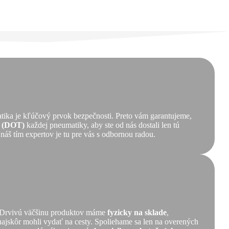
tika je kľúčový prvok bezpečnosti. Preto vám garantujeme,
ť (DOT)
každej pneumatiky, aby ste od nás dostali len tú
 náš tím expertov je tu pre vás s odbornou radou.
ť. Drvivú väčšinu produktov máme
fyzicky na sklade
,
 najskôr mohli vydať na cesty. Spoliehame sa len na overených