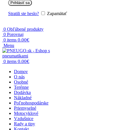
Prihlásiť sa
Stratili ste heslo?
Zapamätať
0
Obľúbené produkty
0
Porovnaj
0.00
€
0
items
Menu
0.00
€
0
items
Domov
O nás
Osobné
Terénne
Dodávka
Nákladné
Poľnohospodárske
Priemyselné
Motocyklové
Vzdušnice
Rady a tipy
Kontakt