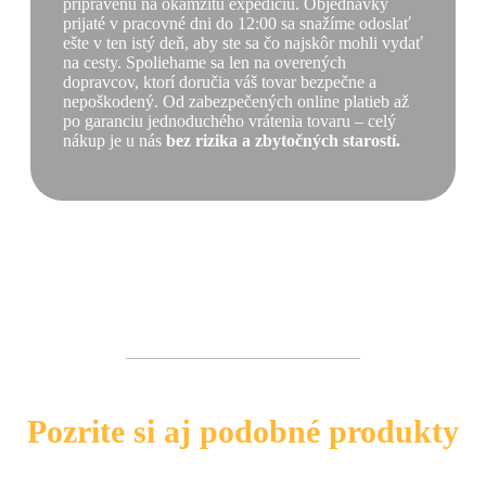
pripravenú na okamžitú expedíciu. Objednávky
prijaté v pracovné dni do 12:00 sa snažíme odoslať
ešte v ten istý deň, aby ste sa čo najskôr mohli vydať
na cesty. Spoliehame sa len na overených
dopravcov, ktorí doručia váš tovar bezpečne a
nepoškodený. Od zabezpečených online platieb až
po garanciu jednoduchého vrátenia tovaru – celý
nákup je u nás
bez rizika a zbytočných starostí.
Pozrite si aj podobné produkty