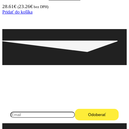
28.61
€
23.26
€
(
bez DPH)
Pridať do košíka
Pneugo-sk - Rýchly výber, férové ceny, istota na
každom kilometri.