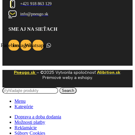
+421 918 863 129
info@pneugo.sk
SME AJ NA SIEŤACH
Facebook
Instagram
Whatsapp
Pneugo.sk
– ©2025 Vytvorila spoločnosť
Alibition.sk
.
Prémiové weby a eshopy.
Search
Menu
Kategórie
Doprava a doba dodania
Možnosti platby
Reklamácie
Súbory Cookies