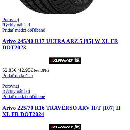
Porovnaj
Rýchly náhľad
Pridať medzi obľúbené
Arivo 245/40 R17 ULTRA ARZ 5 [95] W XL FR
DOT2023
52.83
€
42.95
€
(
bez DPH)
Pridať do košíka
Porovnaj
Rýchly náhľad
Pridať medzi obľúbené
Arivo 225/70 R16 TRAVERSO ARV H/T [107] H
XL FR DOT2024