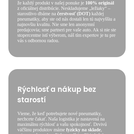
že každý produkt v našej ponuke je
100% originál
z oficiálnej distribúcie. Neskladujeme „ležiaky“ –
starostlivo dbáme na
čerstvosť (DOT)
každej
pneumatiky, aby ste od nás dostali len tú najvyššiu a
najnovšiu kvalitu. Nie sme len anonymní
predajcovia; sme partneri pre vaše auto. Ak si nie ste
stopercentne istí výberom, náš tím expertov je tu pre
vás s odbornou radou.
Rýchlosť a nákup bez
starostí
Vieme, že keď potrebujete nové pneumatiky,
nechcete čakať. Naša logistika je nastavená na
maximálnu rýchlosť a vašu spokojnosť. Drvivú
väčšinu produktov máme
fyzicky na sklade
,