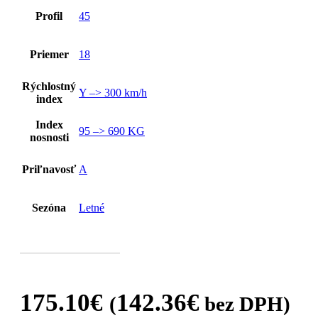
Profil
45
Priemer
18
Rýchlostný
Y –> 300 km/h
index
Index
95 –> 690 KG
nosnosti
Priľnavosť
A
Sezóna
Letné
175.10
€
142.36
€
(
bez DPH)