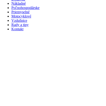
Nákladné
Poľnohospodárske
Priemyselné
Motocyklové
Vzdušnice
Rady a tipy
Kontakt
Klikni na zväčšenie