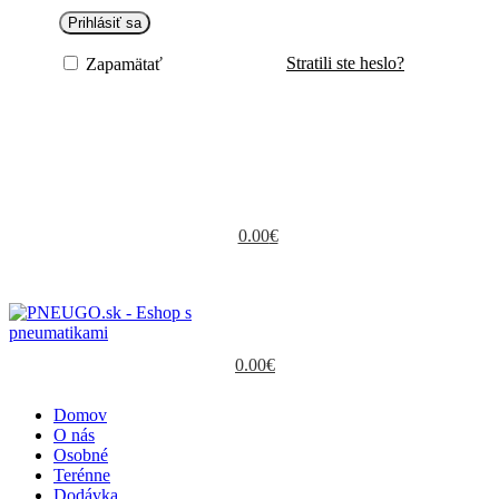
Prihlásiť sa
Stratili ste heslo?
Zapamätať
0
0.00
€
0.00
€
Domov
O nás
Osobné
Terénne
Dodávka