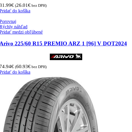
31.99
€
26.01
€
(
bez DPH)
Pridať do košíka
Porovnaj
Rýchly náhľad
Pridať medzi obľúbené
Arivo 225/60 R15 PREMIO ARZ 1 [96] V DOT2024
74.94
€
60.93
€
(
bez DPH)
Pridať do košíka