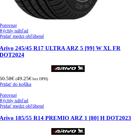
Porovnaj
Rýchly náhľad
Pridať medzi obľúbené
Arivo 245/45 R17 ULTRA ARZ 5 [99] W XL FR
DOT2024
60.58
€
49.25
€
(
bez DPH)
Pridať do košíka
Porovnaj
Rýchly náhľad
Pridať medzi obľúbené
Arivo 185/55 R14 PREMIO ARZ 1 [80] H DOT2023