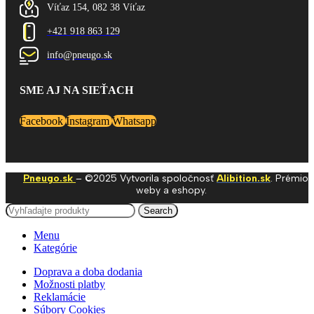
Víťaz 154, 082 38 Víťaz
+421 918 863 129
info@pneugo.sk
SME AJ NA SIEŤACH
Facebook
Instagram
Whatsapp
Pneugo.sk
– ©2025 Vytvorila spoločnosť
Alibition.sk
. Prémio
weby a eshopy.
Search
Menu
Kategórie
Doprava a doba dodania
Možnosti platby
Reklamácie
Súbory Cookies