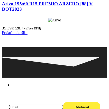
Arivo 195/60 R15 PREMIO ARZERO [88] V
DOT2023
35.39
€
28.77
€
(
bez DPH)
Pridať do košíka
Pneugo-sk - Rýchly výber, férové ceny, istota
na každom kilometri.