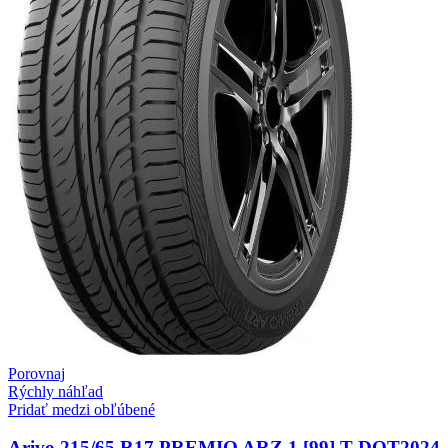
Porovnaj
Rýchly náhľad
Pridať medzi obľúbené
Arivo 215/65 R17 PREMIO ARZ 1 [99] T DOT2024