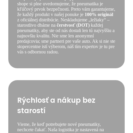
shope si plne uvedomujeme, že pneumatika je
kľúčový prvok bezpečnosti. Preto vám garantujeme,
že každý produkt v našej ponuke je
100% originál
z oficiálnej distribúcie. Neskladujeme „ležiaky“ –
starostlivo dbáme na
čerstvosť (DOT)
každej
pneumatiky, aby ste od nás dostali len tú najvyššiu a
najnovšiu kvalitu. Nie sme len anonymní
predajcovia; sme partneri pre vaše auto. Ak si nie ste
stopercentne istí výberom, náš tím expertov je tu pre
vás s odbornou radou.
Rýchlosť a nákup bez
starostí
Vieme, že keď potrebujete nové pneumatiky,
nechcete čakať. Naša logistika je nastavená na