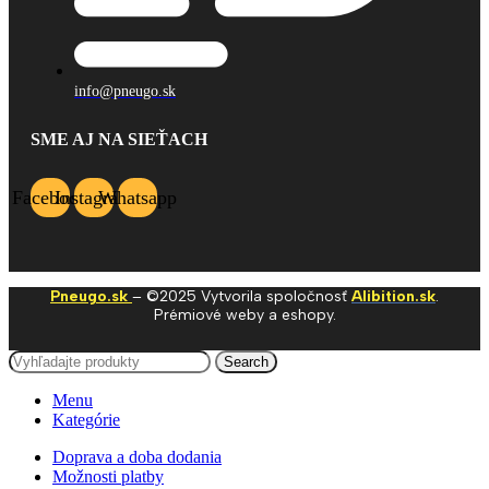
info@pneugo.sk
SME AJ NA SIEŤACH
Facebook
Instagram
Whatsapp
Pneugo.sk
– ©2025 Vytvorila spoločnosť
Alibition.sk
.
Prémiové weby a eshopy.
Search
Menu
Kategórie
Doprava a doba dodania
Možnosti platby