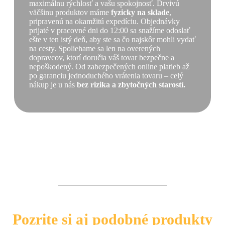
maximálnu rýchlosť a vašu spokojnosť. Drvivú
väčšinu produktov máme
fyzicky na sklade
,
pripravenú na okamžitú expedíciu. Objednávky
prijaté v pracovné dni do 12:00 sa snažíme odoslať
ešte v ten istý deň, aby ste sa čo najskôr mohli vydať
na cesty. Spoliehame sa len na overených
dopravcov, ktorí doručia váš tovar bezpečne a
nepoškodený. Od zabezpečených online platieb až
po garanciu jednoduchého vrátenia tovaru – celý
nákup je u nás
bez rizika a zbytočných starostí.
Pozrite si aj podobné produkty