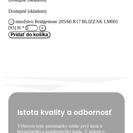
Dostupné (skladom)
množstvo Bridgestone 205/60 R17 BLIZZAK LM001
[93] H *
Pridať do košíka
Istota kvality a odbornosť
Výberom tejto pneumatiky robíte prvý krok k
bezpečnejšej a komfortnejšej jazde. V našom e-