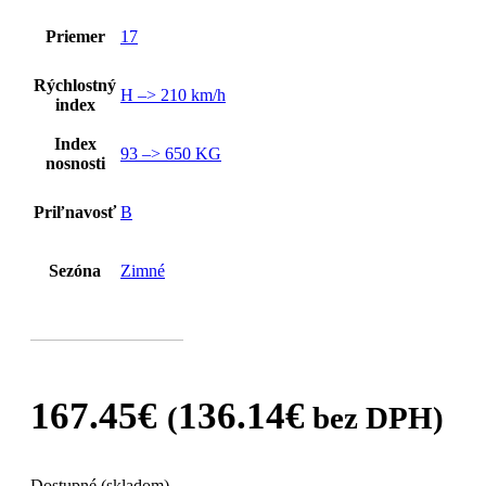
Priemer
17
Rýchlostný
H –> 210 km/h
index
Index
93 –> 650 KG
nosnosti
Priľnavosť
B
Sezóna
Zimné
167.45
€
136.14
€
(
bez DPH)
Dostupné (skladom)