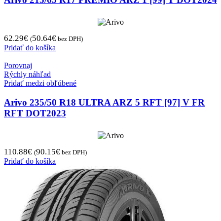
62.29
€
50.64
€
(
bez DPH)
Pridať do košíka
Porovnaj
Rýchly náhľad
Pridať medzi obľúbené
Arivo 235/50 R18 ULTRA ARZ 5 RFT [97] V FR
RFT DOT2023
110.88
€
90.15
€
(
bez DPH)
Pridať do košíka