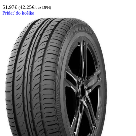
51.97
€
42.25
€
(
bez DPH)
Pridať do košíka