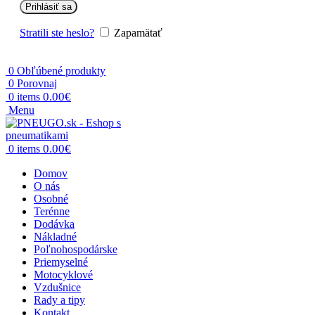
Prihlásiť sa
Stratili ste heslo?
Zapamätať
0
Obľúbené produkty
0
Porovnaj
0.00
€
0
items
Menu
0.00
€
0
items
Domov
O nás
Osobné
Terénne
Dodávka
Nákladné
Poľnohospodárske
Priemyselné
Motocyklové
Vzdušnice
Rady a tipy
Kontakt