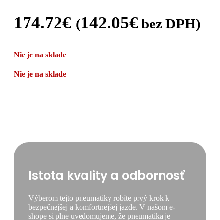
174.72
€
142.05
€
(
bez DPH)
Nie je na sklade
Nie je na sklade
Istota kvality a odbornosť
Výberom tejto pneumatiky robíte prvý krok k
bezpečnejšej a komfortnejšej jazde. V našom e-
shope si plne uvedomujeme, že pneumatika je