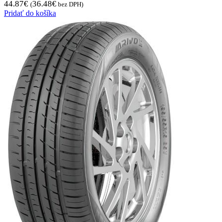
44.87
€
36.48
€
(
bez DPH)
Pridať do košíka