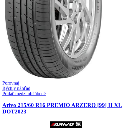
Porovnaj
Rýchly náhľad
Pridať medzi obľúbené
Arivo 215/60 R16 PREMIO ARZERO [99] H XL
DOT2023