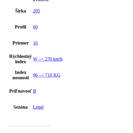
Šírka
205
Profil
60
Priemer
16
Rýchlostný
W –> 270 km/h
index
Index
96 –> 710 KG
nosnosti
Priľnavosť
B
Sezóna
Letné