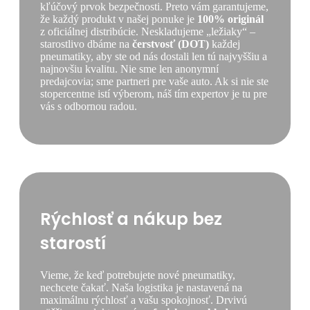
kľúčový prvok bezpečnosti. Preto vám garantujeme,
že každý produkt v našej ponuke je
100% originál
z oficiálnej distribúcie. Neskladujeme „ležiaky“ –
starostlivo dbáme na
čerstvosť (DOT)
každej
pneumatiky, aby ste od nás dostali len tú najvyššiu a
najnovšiu kvalitu. Nie sme len anonymní
predajcovia; sme partneri pre vaše auto. Ak si nie ste
stopercentne istí výberom, náš tím expertov je tu pre
vás s odbornou radou.
Rýchlosť a nákup bez
starostí
Vieme, že keď potrebujete nové pneumatiky,
nechcete čakať. Naša logistika je nastavená na
maximálnu rýchlosť a vašu spokojnosť. Drvivú