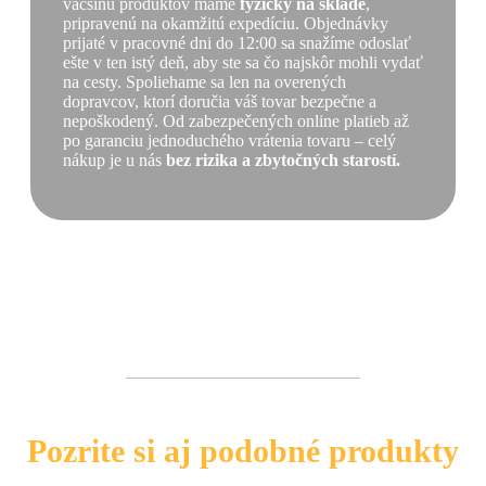
väčšinu produktov máme
fyzicky na sklade
,
pripravenú na okamžitú expedíciu. Objednávky
prijaté v pracovné dni do 12:00 sa snažíme odoslať
ešte v ten istý deň, aby ste sa čo najskôr mohli vydať
na cesty. Spoliehame sa len na overených
dopravcov, ktorí doručia váš tovar bezpečne a
nepoškodený. Od zabezpečených online platieb až
po garanciu jednoduchého vrátenia tovaru – celý
nákup je u nás
bez rizika a zbytočných starostí.
Pozrite si aj podobné produkty