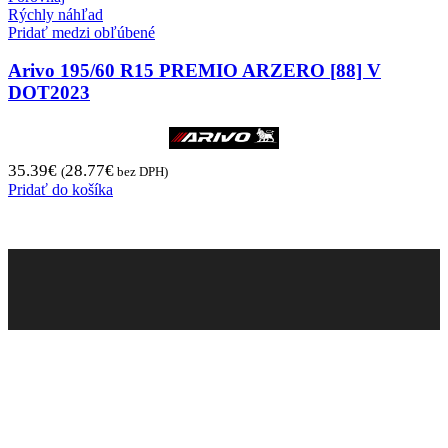
Rýchly náhľad
Pridať medzi obľúbené
Arivo 195/60 R15 PREMIO ARZERO [88] V
DOT2023
35.39
€
28.77
€
(
bez DPH)
Pridať do košíka
Pneugo-sk - Rýchly výber, férové ceny, istota na
každom kilometri.