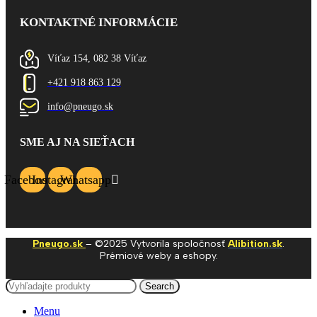
KONTAKTNÉ INFORMÁCIE
Víťaz 154, 082 38 Víťaz
+421 918 863 129
info@pneugo.sk
SME AJ NA SIEŤACH
Facebook
Instagram
Whatsapp
Pneugo.sk
– ©2025 Vytvorila spoločnosť
Alibition.sk
.
Prémiové weby a eshopy.
Search
Menu