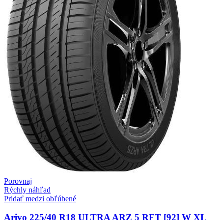
Porovnaj
Rýchly náhľad
Pridať medzi obľúbené
Arivo 225/40 R18 ULTRA ARZ 5 RFT [92] W XL