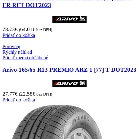
FR RFT DOT2023
78.73
€
64.01
€
(
bez DPH)
Pridať do košíka
Porovnaj
Rýchly náhľad
Pridať medzi obľúbené
Arivo 165/65 R13 PREMIO ARZ 1 [77] T DOT2023
27.77
€
22.58
€
(
bez DPH)
Pridať do košíka