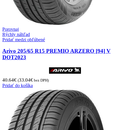
Porovnaj
Rýchly náhľad
Pridať medzi obľúbené
Arivo 205/65 R15 PREMIO ARZERO [94] V
DOT2023
40.64
€
33.04
€
(
bez DPH)
Pridať do košíka