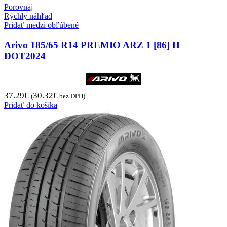
Porovnaj
Rýchly náhľad
Pridať medzi obľúbené
Arivo 185/65 R14 PREMIO ARZ 1 [86] H
DOT2024
37.29
€
30.32
€
(
bez DPH)
Pridať do košíka