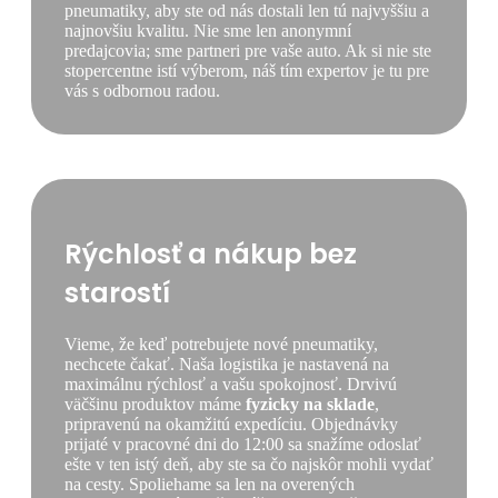
pneumatiky, aby ste od nás dostali len tú najvyššiu a
najnovšiu kvalitu. Nie sme len anonymní
predajcovia; sme partneri pre vaše auto. Ak si nie ste
stopercentne istí výberom, náš tím expertov je tu pre
vás s odbornou radou.
Rýchlosť a nákup bez
starostí
Vieme, že keď potrebujete nové pneumatiky,
nechcete čakať. Naša logistika je nastavená na
maximálnu rýchlosť a vašu spokojnosť. Drvivú
väčšinu produktov máme
fyzicky na sklade
,
pripravenú na okamžitú expedíciu. Objednávky
prijaté v pracovné dni do 12:00 sa snažíme odoslať
ešte v ten istý deň, aby ste sa čo najskôr mohli vydať
na cesty. Spoliehame sa len na overených