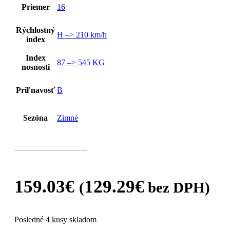
Priemer
16
Rýchlostný
H –> 210 km/h
index
Index
87 –> 545 KG
nosnosti
Priľnavosť
B
Sezóna
Zimné
159.03
€
129.29
€
(
bez DPH)
Posledné 4 kusy skladom