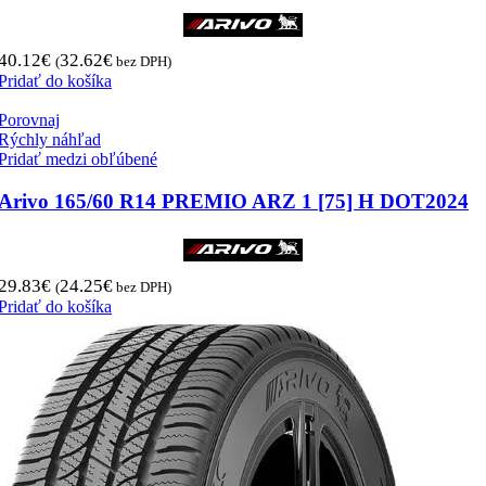
40.12
€
32.62
€
(
bez DPH)
Pridať do košíka
Porovnaj
Rýchly náhľad
Pridať medzi obľúbené
Arivo 165/60 R14 PREMIO ARZ 1 [75] H DOT2024
29.83
€
24.25
€
(
bez DPH)
Pridať do košíka