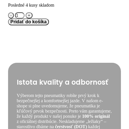
Posledné 4 kusy skladom
množstvo
Bridgestone
Pridať do košíka
205/45
R16
BLIZZAK
6
[87]
H
XL
Istota kvality a odbornosť
Výberom tejto pneumatiky robíte prvý krok k
bezpečnejšej a komfortnejšej jazde. V našom e-
shope si plne uvedomujeme, že pneumatika je
kľúčový prvok bezpečnosti. Preto vám garantujeme,
že každý produkt v našej ponuke je
100% originál
z oficiálnej distribúcie. Neskladujeme „ležiaky“ –
starostlivo dbáme na
čerstvosť (DOT)
každej