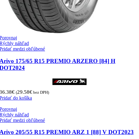
Porovnaj
Rýchly náhľad
Pridať medzi obľúbené
Arivo 175/65 R15 PREMIO ARZERO [84] H
DOT2024
36.38
€
29.58
€
(
bez DPH)
Pridať do košíka
Porovnaj
Rýchly náhľad
Pridať medzi obľúbené
Arivo 205/55 R15 PREMIO ARZ 1 [88] V DOT2023