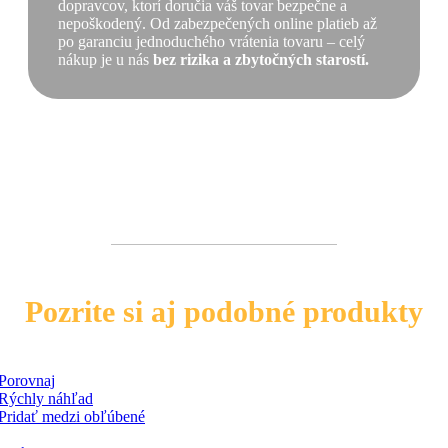
dopravcov, ktorí doručia váš tovar bezpečne a
nepoškodený. Od zabezpečených online platieb až
po garanciu jednoduchého vrátenia tovaru – celý
nákup je u nás
bez rizika a zbytočných starostí.
Pozrite si aj podobné produkty
Porovnaj
Rýchly náhľad
Pridať medzi obľúbené