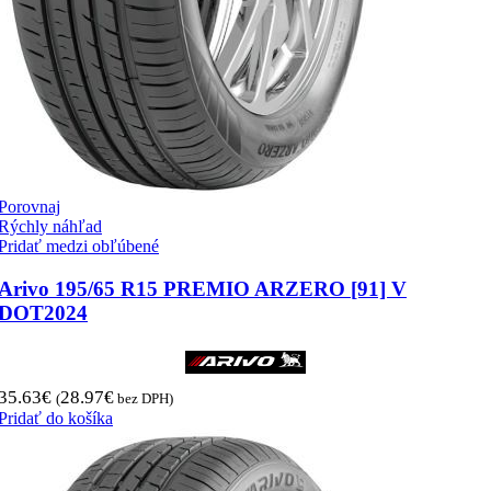
Porovnaj
Rýchly náhľad
Pridať medzi obľúbené
Arivo 195/65 R15 PREMIO ARZERO [91] V
DOT2024
35.63
€
28.97
€
(
bez DPH)
Pridať do košíka