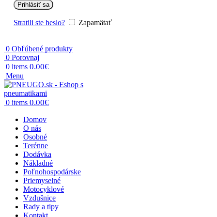
Prihlásiť sa
Stratili ste heslo?
Zapamätať
0
Obľúbené produkty
0
Porovnaj
0.00
€
0
items
Menu
0.00
€
0
items
Domov
O nás
Osobné
Terénne
Dodávka
Nákladné
Poľnohospodárske
Priemyselné
Motocyklové
Vzdušnice
Rady a tipy
Kontakt