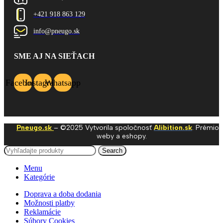
+421 918 863 129
info@pneugo.sk
SME AJ NA SIEŤACH
Facebook
Instagram
Whatsapp
Pneugo.sk
– ©2025 Vytvorila spoločnosť
Alibition.sk
. Prémio
weby a eshopy.
Search
Menu
Kategórie
Doprava a doba dodania
Možnosti platby
Reklamácie
Súbory Cookies