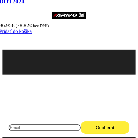
DOT2024
96.95
€
78.82
€
(
bez DPH)
Pridať do košíka
Pneugo-sk - Rýchly výber, férové ceny, istota na
každom kilometri.