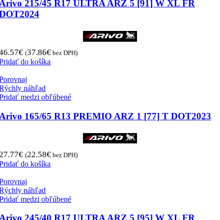
Arivo 215/45 R17 ULTRA ARZ 5 [91] W XL FR
DOT2024
46.57
€
37.86
€
(
bez DPH)
Pridať do košíka
Porovnaj
Rýchly náhľad
Pridať medzi obľúbené
Arivo 165/65 R13 PREMIO ARZ 1 [77] T DOT2023
27.77
€
22.58
€
(
bez DPH)
Pridať do košíka
Porovnaj
Rýchly náhľad
Pridať medzi obľúbené
Arivo 245/40 R17 ULTRA ARZ 5 [95] W XL FR