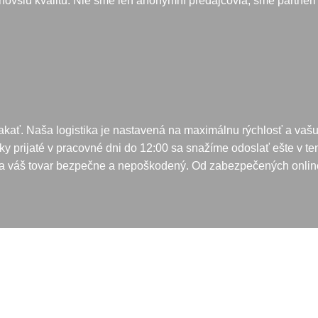
jnovšiu kvalitu. Nie sme len anonymní predajcovia; sme partneri 
akať. Naša logistika je nastavená na maximálnu rýchlosť a va
y prijaté v pracovné dni do 12:00 sa snažíme odoslať ešte v ten 
ia váš tovar bezpečne a nepoškodený. Od zabezpečených online