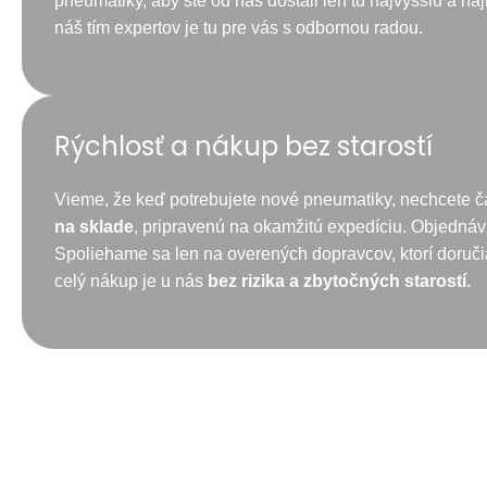
pneumatiky, aby ste od nás dostali len tú najvyššiu a na
náš tím expertov je tu pre vás s odbornou radou.
Rýchlosť a nákup bez starostí
Vieme, že keď potrebujete nové pneumatiky, nechcete č
na sklade
, pripravenú na okamžitú expedíciu. Objednávk
Spoliehame sa len na overených dopravcov, ktorí doruč
celý nákup je u nás
bez rizika a zbytočných starostí.