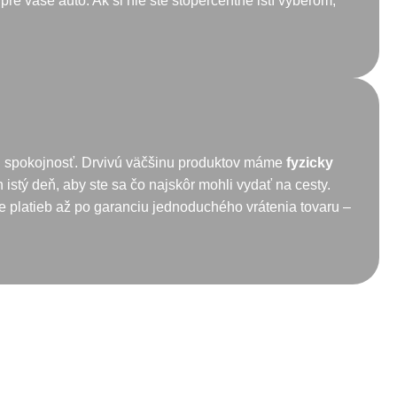
pre vaše auto. Ak si nie ste stopercentne istí výberom,
šu spokojnosť. Drvivú väčšinu produktov máme
fyzicky
istý deň, aby ste sa čo najskôr mohli vydať na cesty.
 platieb až po garanciu jednoduchého vrátenia tovaru –