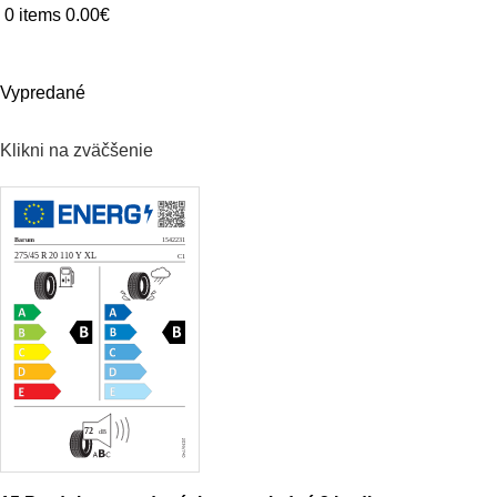
0
items
0.00
€
DOMOV
O NÁS
OSOBNÉ
TERÉNNE
DODÁVKA
NÁKLADNÉ
POĽ
Vypredané
Klikni na zväčšenie