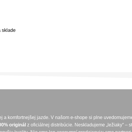
a sklade
ej a komfortnejšej jazde. V našom e-shope si plne uvedomujeme
00% originál
z oficiálnej distribúcie. Neskladujeme „ležiaky“ – 