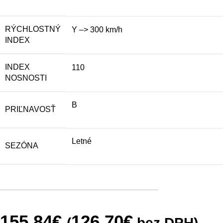
RÝCHLOSTNÝ
Y –> 300 km/h
INDEX
INDEX
110
NOSNOSTI
B
PRIĽNAVOSŤ
Letné
SEZÓNA
155.84
€
126.70
€
(
bez DPH)