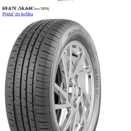
69.67
€
56.64
€
(
bez DPH)
Pridať do košíka