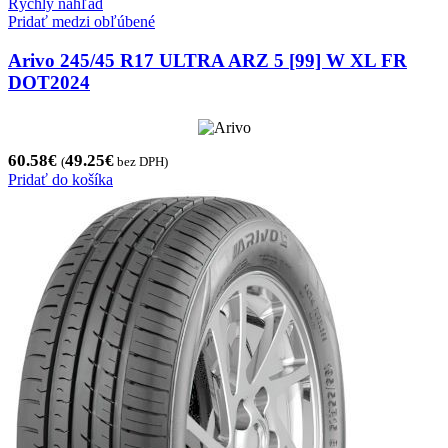
Rýchly náhľad
Pridať medzi obľúbené
Arivo 245/45 R17 ULTRA ARZ 5 [99] W XL FR
DOT2024
60.58
€
49.25
€
(
bez DPH)
Pridať do košíka