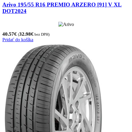
Arivo 195/55 R16 PREMIO ARZERO [91] V XL
DOT2024
40.57
€
32.98
€
(
bez DPH)
Pridať do košíka