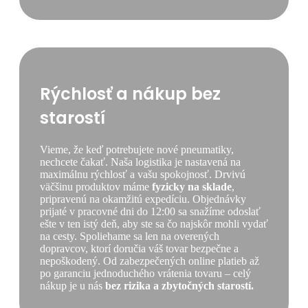
Rýchlosť a nákup bez
starostí
Vieme, že keď potrebujete nové pneumatiky,
nechcete čakať. Naša logistika je nastavená na
maximálnu rýchlosť a vašu spokojnosť. Drvivú
väčšinu produktov máme
fyzicky na sklade
,
pripravenú na okamžitú expedíciu. Objednávky
prijaté v pracovné dni do 12:00 sa snažíme odoslať
ešte v ten istý deň, aby ste sa čo najskôr mohli vydať
na cesty. Spoliehame sa len na overených
dopravcov, ktorí doručia váš tovar bezpečne a
nepoškodený. Od zabezpečených online platieb až
po garanciu jednoduchého vrátenia tovaru – celý
nákup je u nás
bez rizika a zbytočných starostí.