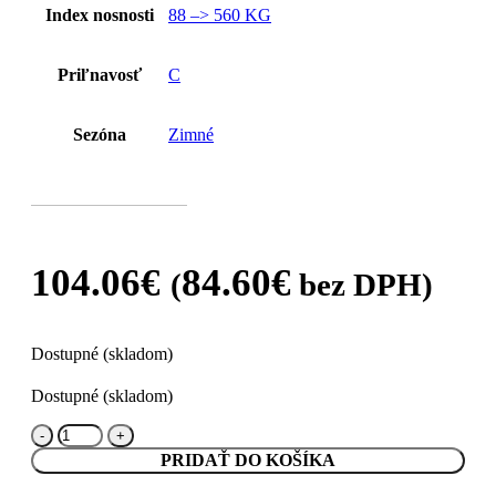
Index nosnosti
88 –> 560 KG
Priľnavosť
C
Sezóna
Zimné
104.06
€
84.60
€
(
bez DPH)
Dostupné (skladom)
Dostupné (skladom)
množstvo
Barum
PRIDAŤ DO KOŠÍKA
195/50
R16