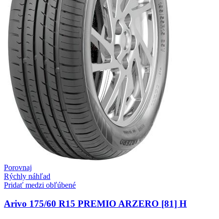
Porovnaj
Rýchly náhľad
Pridať medzi obľúbené
Arivo 175/60 R15 PREMIO ARZERO [81] H