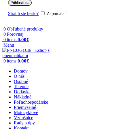
Prihlásiť sa
Stratili ste heslo?
Zapamätať
0
Obľúbené produkty
0
Porovnaj
0.00
€
0
items
Menu
0.00
€
0
items
Domov
O nás
Osobné
Terénne
Dodávka
Nákladné
Poľnohospodárske
Priemyselné
Motocyklové
Vzdušnice
Rady a tipy
Kontakt