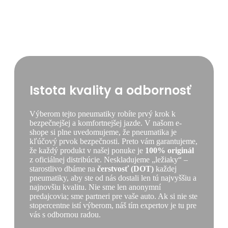
POLARIS
6
[88]
H
XL
Istota kvality a odbornosť
Výberom tejto pneumatiky robíte prvý krok k
bezpečnejšej a komfortnejšej jazde. V našom e-
shope si plne uvedomujeme, že pneumatika je
kľúčový prvok bezpečnosti. Preto vám garantujeme,
že každý produkt v našej ponuke je
100% originál
z oficiálnej distribúcie. Neskladujeme „ležiaky“ –
starostlivo dbáme na
čerstvosť (DOT)
každej
pneumatiky, aby ste od nás dostali len tú najvyššiu a
najnovšiu kvalitu. Nie sme len anonymní
predajcovia; sme partneri pre vaše auto. Ak si nie ste
stopercentne istí výberom, náš tím expertov je tu pre
vás s odbornou radou.