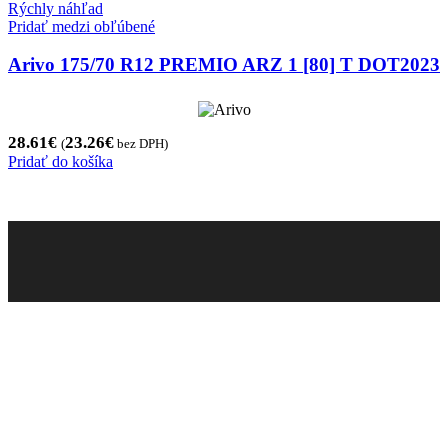
Rýchly náhľad
Pridať medzi obľúbené
Arivo 175/70 R12 PREMIO ARZ 1 [80] T DOT2023
28.61
€
23.26
€
(
bez DPH)
Pridať do košíka
Pneugo-sk - Rýchly výber, férové ceny, istota na
každom kilometri.