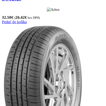
32.50
€
26.42
€
(
bez DPH)
Pridať do košíka