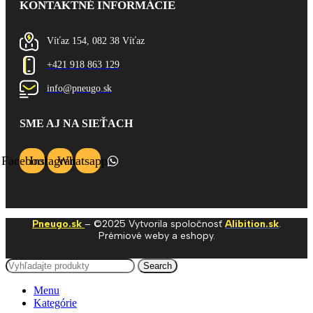
KONTAKTNÉ INFORMÁCIE
Víťaz 154, 082 38 Víťaz
+421 918 863 129
info@pneugo.sk
SME AJ NA SIEŤACH
Facebook
Instagram
Whatsapp
Pneugo.sk
– ©2025 Vytvorila spoločnosť
Alibition.sk
.
Prémiové weby a eshopy.
Search
Menu
Kategórie