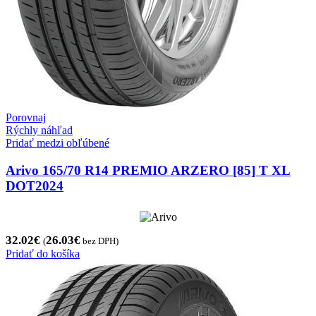
Porovnaj
Rýchly náhľad
Pridať medzi obľúbené
Arivo 165/70 R14 PREMIO ARZERO [85] T XL
DOT2024
32.02
€
26.03
€
(
bez DPH)
Pridať do košíka