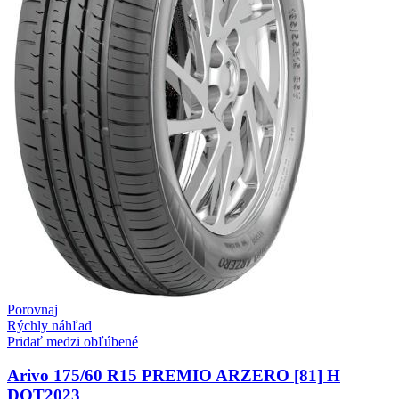
Porovnaj
Rýchly náhľad
Pridať medzi obľúbené
Arivo 175/60 R15 PREMIO ARZERO [81] H
DOT2023