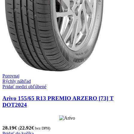
Porovnaj
Rýchly náhľad
Pridať medzi obľúbené
Arivo 155/65 R13 PREMIO ARZERO [73] T
DOT2024
28.19
€
22.92
€
(
bez DPH)
Pridať do košíka