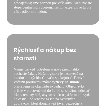
predajcovia; sme partneri pre vaše auto. Ak si nie ste
stopercentne istí výberom, náš tím expertov je tu pre
vás s odbornou radou.
Rýchlosť a nákup bez
starostí
Vieme, že keď potrebujete nové pneumatiky,
nechcete čakať. Naša logistika je nastavená na
maximálnu rýchlosť a vašu spokojnosť. Drvivú
väčšinu produktov máme
fyzicky na sklade
,
pripravenú na okamžitú expedíciu. Objednávky
prijaté v pracovné dni do 12:00 sa snažíme odoslať
ešte v ten istý deň, aby ste sa čo najskôr mohli vydať
na cesty. Spoliehame sa len na overených
dopravcov, ktorí doručia váš tovar bezpečne a