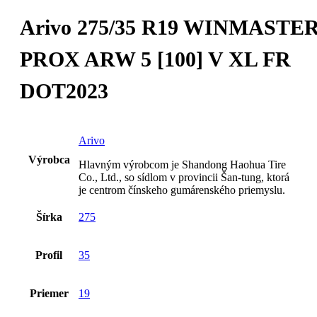
Arivo 275/35 R19 WINMASTE
PROX ARW 5 [100] V XL FR
DOT2023
Arivo
Výrobca
Hlavným výrobcom je Shandong Haohua Tire
Co., Ltd., so sídlom v provincii Šan-tung, ktorá
je centrom čínskeho gumárenského priemyslu.
Šírka
275
Profil
35
Priemer
19