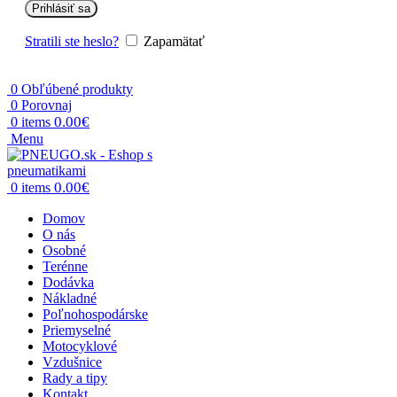
Prihlásiť sa
Stratili ste heslo?
Zapamätať
0
Obľúbené produkty
0
Porovnaj
0.00
€
0
items
Menu
0.00
€
0
items
Domov
O nás
Osobné
Terénne
Dodávka
Nákladné
Poľnohospodárske
Priemyselné
Motocyklové
Vzdušnice
Rady a tipy
Kontakt