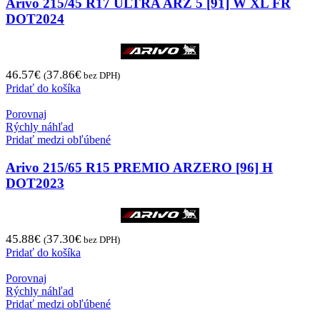
Arivo 215/45 R17 ULTRA ARZ 5 [91] W XL FR
DOT2024
46.57
€
37.86
€
(
bez DPH)
Pridať do košíka
Porovnaj
Rýchly náhľad
Pridať medzi obľúbené
Arivo 215/65 R15 PREMIO ARZERO [96] H
DOT2023
45.88
€
37.30
€
(
bez DPH)
Pridať do košíka
Porovnaj
Rýchly náhľad
Pridať medzi obľúbené