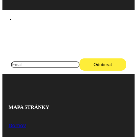
Pneugo-sk - Rýchly výber, férové ceny, istota
na každom kilometri.
MAPA STRÁNKY
Domov