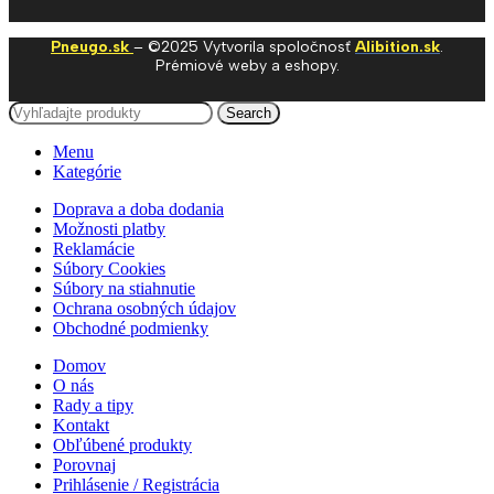
Pneugo.sk
– ©2025 Vytvorila spoločnosť
Alibition.sk
.
Prémiové weby a eshopy.
Search
Menu
Kategórie
Doprava a doba dodania
Možnosti platby
Reklamácie
Súbory Cookies
Súbory na stiahnutie
Ochrana osobných údajov
Obchodné podmienky
Domov
O nás
Rady a tipy
Kontakt
Obľúbené produkty
Porovnaj
Prihlásenie / Registrácia