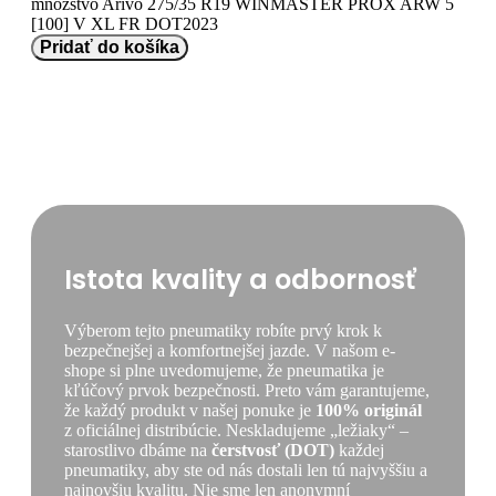
množstvo Arivo 275/35 R19 WINMASTER PROX ARW 5
[100] V XL FR DOT2023
Pridať do košíka
Istota kvality a odbornosť
Výberom tejto pneumatiky robíte prvý krok k
bezpečnejšej a komfortnejšej jazde. V našom e-
shope si plne uvedomujeme, že pneumatika je
kľúčový prvok bezpečnosti. Preto vám garantujeme,
že každý produkt v našej ponuke je
100% originál
z oficiálnej distribúcie. Neskladujeme „ležiaky“ –
starostlivo dbáme na
čerstvosť (DOT)
každej
pneumatiky, aby ste od nás dostali len tú najvyššiu a
najnovšiu kvalitu. Nie sme len anonymní