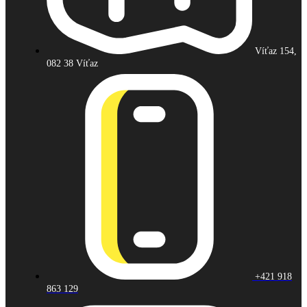
Víťaz 154,
082 38 Víťaz
+421 918
863 129