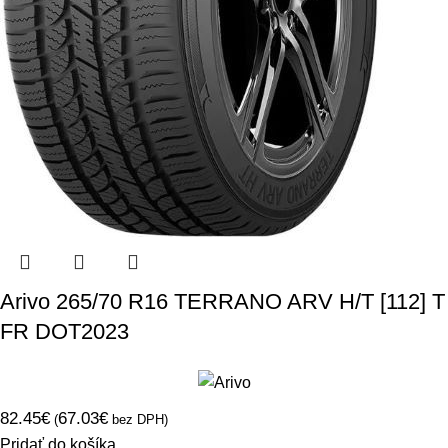
Arivo 265/70 R16 TERRANO ARV H/T [112] T
FR DOT2023
82.45
€
67.03
€
(
bez DPH)
Pridať do košíka