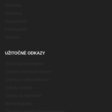
Dodávka
Nákladné
Motocyklové
Priemyselné
Terénne
UŽITOČNÉ ODKAZY
Obchodné podmienky
Ochrana osobných údajov
Doprava a doba dodania
Súbory cookies
Súbory na stiahnutie
Možnosti platby
Záručné a reklamačné podmienky