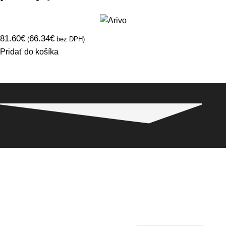
81.60
€
66.34
€
(
bez DPH)
Pridať do košíka
Pneugo-sk - Rýchly výber, férové ceny, istota na
každom kilometri.