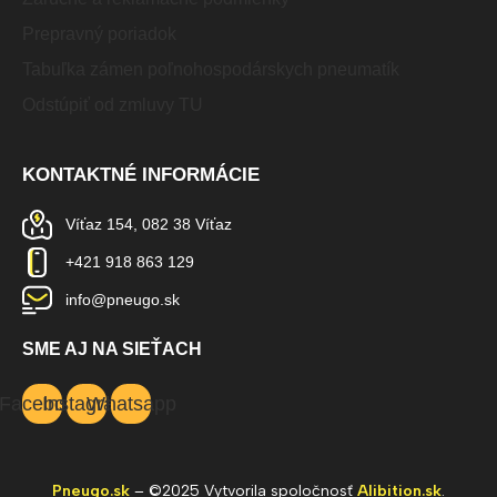
Prepravný poriadok
Tabuľka zámen poľnohospodárskych pneumatík
Odstúpiť od zmluvy TU
KONTAKTNÉ INFORMÁCIE
Víťaz 154, 082 38 Víťaz
+421 918 863 129
info@pneugo.sk
SME AJ NA SIEŤACH
Facebook
Instagram
Whatsapp
Pneugo.sk
– ©2025 Vytvorila spoločnosť
Alibition.sk
.