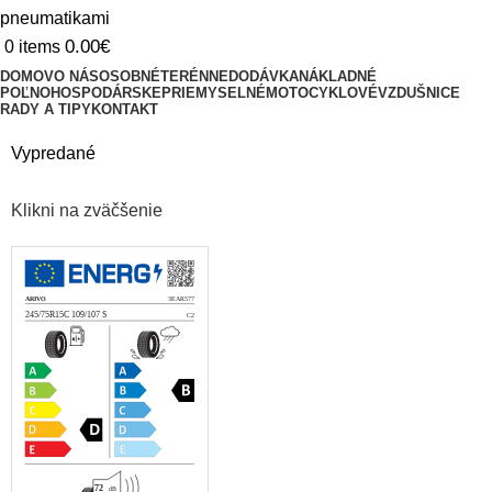
0.00
€
0
items
DOMOV
O NÁS
OSOBNÉ
TERÉNNE
DODÁVKA
NÁKLADNÉ
POĽNOHOSPODÁRSKE
PRIEMYSELNÉ
MOTOCYKLOVÉ
VZDUŠNICE
RADY A TIPY
KONTAKT
Vypredané
Klikni na zväčšenie