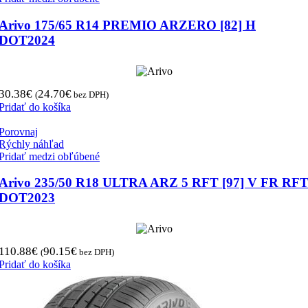
Arivo 175/65 R14 PREMIO ARZERO [82] H
DOT2024
30.38
€
24.70
€
(
bez DPH)
Pridať do košíka
Porovnaj
Rýchly náhľad
Pridať medzi obľúbené
Arivo 235/50 R18 ULTRA ARZ 5 RFT [97] V FR RF
DOT2023
110.88
€
90.15
€
(
bez DPH)
Pridať do košíka