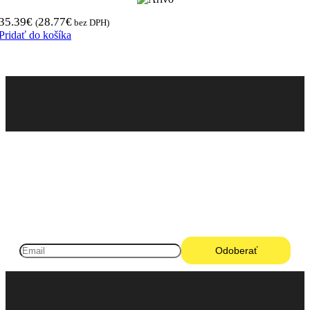
35.39
€
28.77
€
(
bez DPH)
Pridať do košíka
Pneugo-sk - Rýchly výber, férové ceny, istota na
každom kilometri.