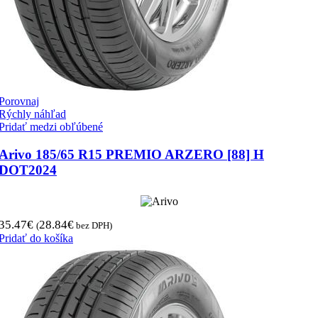
Porovnaj
Rýchly náhľad
Pridať medzi obľúbené
Arivo 185/65 R15 PREMIO ARZERO [88] H
DOT2024
35.47
€
28.84
€
(
bez DPH)
Pridať do košíka