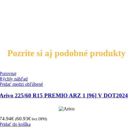
Pozrite si aj podobné produkty
Porovnaj
Rýchly náhľad
Pridať medzi obľúbené
Arivo 225/60 R15 PREMIO ARZ 1 [96] V DOT2024
74.94
€
60.93
€
(
bez DPH)
Pridať do košíka