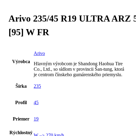
Arivo 235/45 R19 ULTRA ARZ 
[95] W FR
Arivo
Výrobca
Hlavným výrobcom je Shandong Haohua Tire
Co., Ltd., so sídlom v provincii Šan-tung, ktorá
je centrom čínskeho gumárenského priemyslu.
Šírka
235
Profil
45
Priemer
19
Rýchlostný
W –> 270 km/h