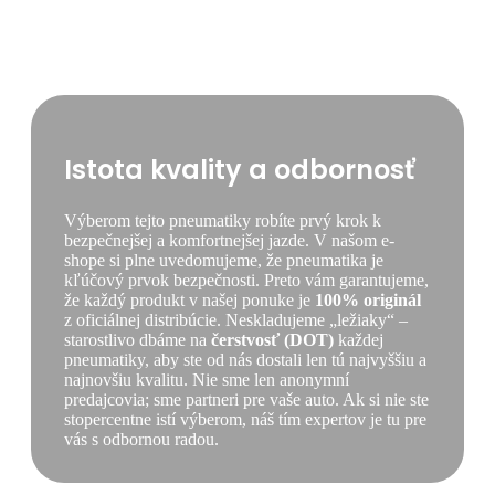
Istota kvality a odbornosť
Výberom tejto pneumatiky robíte prvý krok k
bezpečnejšej a komfortnejšej jazde. V našom e-
shope si plne uvedomujeme, že pneumatika je
kľúčový prvok bezpečnosti. Preto vám garantujeme,
že každý produkt v našej ponuke je
100% originál
z oficiálnej distribúcie. Neskladujeme „ležiaky“ –
starostlivo dbáme na
čerstvosť (DOT)
každej
pneumatiky, aby ste od nás dostali len tú najvyššiu a
najnovšiu kvalitu. Nie sme len anonymní
predajcovia; sme partneri pre vaše auto. Ak si nie ste
stopercentne istí výberom, náš tím expertov je tu pre
vás s odbornou radou.