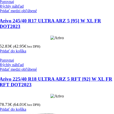
Porovnaj
Rýchly náhľad
Pridať medzi obľúbené
Arivo 245/40 R17 ULTRA ARZ 5 [95] W XL FR
DOT2023
52.83
€
42.95
€
(
bez DPH)
Pridať do košíka
Porovnaj
Rýchly náhľad
Pridať medzi obľúbené
Arivo 225/40 R18 ULTRA ARZ 5 RFT [92] W XL FR
RFT DOT2023
78.73
€
64.01
€
(
bez DPH)
Pridať do košíka