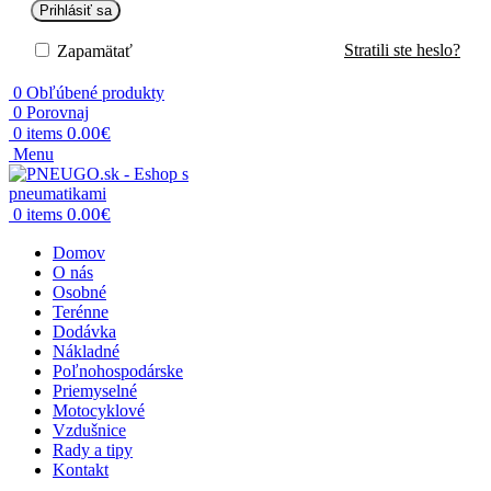
Prihlásiť sa
Stratili ste heslo?
Zapamätať
0
Obľúbené produkty
0
Porovnaj
0.00
€
0
items
Menu
0.00
€
0
items
Domov
O nás
Osobné
Terénne
Dodávka
Nákladné
Poľnohospodárske
Priemyselné
Motocyklové
Vzdušnice
Rady a tipy
Kontakt