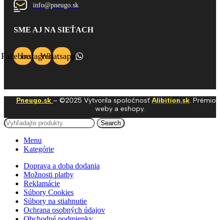
info@pneugo.sk
SME AJ NA SIEŤACH
Facebook
Instagram
Whatsapp
Pneugo.sk
– ©2025 Vytvorila spoločnosť
Alibition.sk
. Prémio
weby a eshopy.
Search
Menu
Kategórie
Doprava a doba dodania
Možnosti platby
Reklamácie
Súbory Cookies
Súbory na stiahnutie
Ochrana osobných údajov
Obchodné podmienky