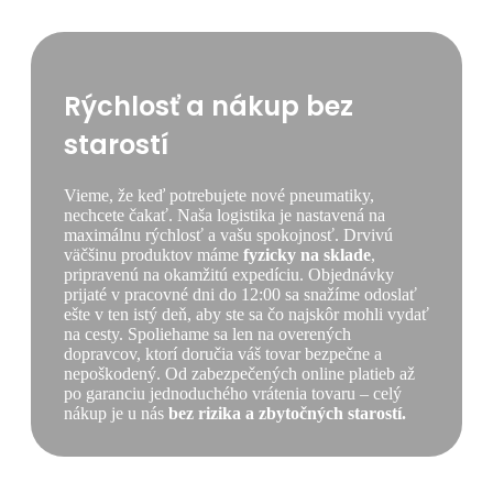
Rýchlosť a nákup bez
starostí
Vieme, že keď potrebujete nové pneumatiky,
nechcete čakať. Naša logistika je nastavená na
maximálnu rýchlosť a vašu spokojnosť. Drvivú
väčšinu produktov máme
fyzicky na sklade
,
pripravenú na okamžitú expedíciu. Objednávky
prijaté v pracovné dni do 12:00 sa snažíme odoslať
ešte v ten istý deň, aby ste sa čo najskôr mohli vydať
na cesty. Spoliehame sa len na overených
dopravcov, ktorí doručia váš tovar bezpečne a
nepoškodený. Od zabezpečených online platieb až
po garanciu jednoduchého vrátenia tovaru – celý
nákup je u nás
bez rizika a zbytočných starostí.