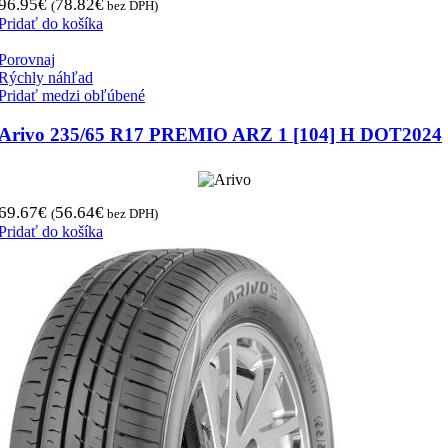
96.95
€
78.82
€
(
bez DPH)
Pridať do košíka
Porovnaj
Rýchly náhľad
Pridať medzi obľúbené
Arivo 235/65 R17 PREMIO ARZ 1 [104] H DOT2024
69.67
€
56.64
€
(
bez DPH)
Pridať do košíka