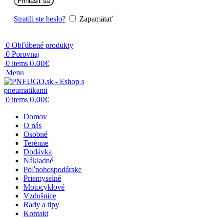
Prihlásiť sa
Stratili ste heslo?
Zapamätať
0
Obľúbené produkty
0
Porovnaj
0.00
€
0
items
Menu
0.00
€
0
items
Domov
O nás
Osobné
Terénne
Dodávka
Nákladné
Poľnohospodárske
Priemyselné
Motocyklové
Vzdušnice
Rady a tipy
Kontakt