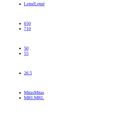
Letné
Letné
Šírka
650
710
Profil
50
55
Priemer
26.5
Výrobca
Mitas
Mitas
MRL
MRL