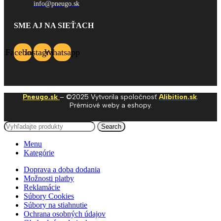
info@pneugo.sk
SME AJ NA SIEŤACH
Facebook
Instagram
Whatsapp
Pneugo.sk
– ©2025 Vytvorila spoločnosť
Alibition.sk
.
Prémiové weby a eshopy.
Search
Menu
Kategórie
Doprava a doba dodania
Možnosti platby
Reklamácie
Súbory Cookies
Súbory na stiahnutie
Ochrana osobných údajov