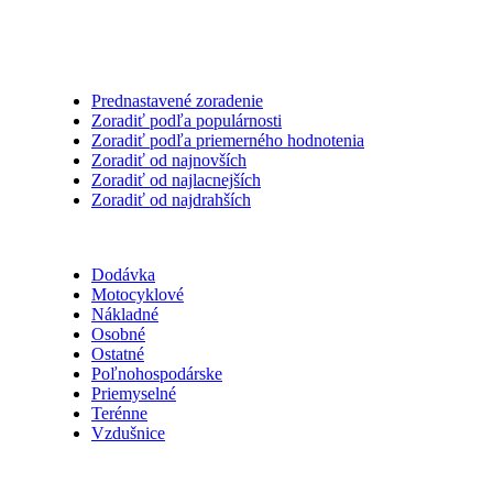
Triediť podľa
Prednastavené zoradenie
Zoradiť podľa populárnosti
Zoradiť podľa priemerného hodnotenia
Zoradiť od najnovších
Zoradiť od najlacnejších
Zoradiť od najdrahších
Kategórie
Dodávka
Motocyklové
Nákladné
Osobné
Ostatné
Poľnohospodárske
Priemyselné
Terénne
Vzdušnice
Sezóna