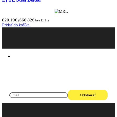
820.19
€
666.82
€
(
bez DPH)
Pridať do košíka
Pneugo-sk - Rýchly výber, férové ceny, istota
na každom kilometri.