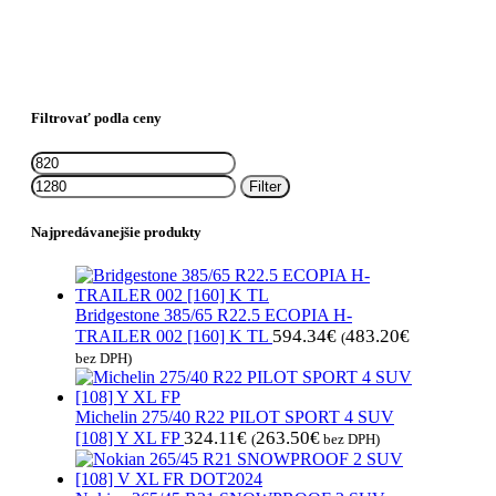
Filtrovať podla ceny
Minimálna
Maximálna
cena
cena
Filter
Najpredávanejšie produkty
Bridgestone 385/65 R22.5 ECOPIA H-
594.34
€
483.20
€
TRAILER 002 [160] K TL
(
bez DPH)
Michelin 275/40 R22 PILOT SPORT 4 SUV
324.11
€
263.50
€
[108] Y XL FP
(
bez DPH)