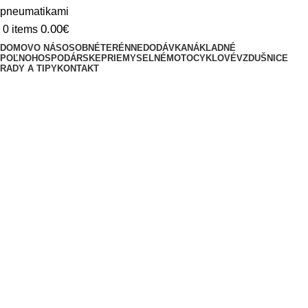
0.00
€
0
items
DOMOV
O NÁS
OSOBNÉ
TERÉNNE
DODÁVKA
NÁKLADNÉ
POĽNOHOSPODÁRSKE
PRIEMYSELNÉ
MOTOCYKLOVÉ
VZDUŠNICE
RADY A TIPY
KONTAKT
Triediť podľa
Kategórie
Sezóna
Šírka
Profil
Priemer
Výrobca