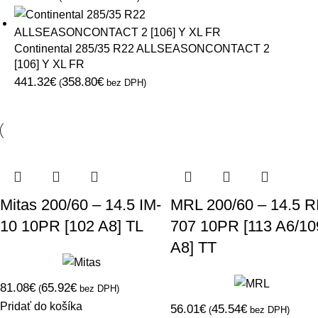
Continental 285/35 R22 ALLSEASONCONTACT 2
[106] Y XL FR
441.32
€
358.80
€
(
bez DPH)
Mitas 200/60 – 14.5 IM-
MRL 200/60 – 14.5 R
10 10PR [102 A8] TL
707 10PR [113 A6/10
A8] TT
81.08
€
65.92
€
(
bez DPH)
Pridať do košíka
56.01
€
45.54
€
(
bez DPH)