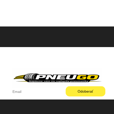
Pneugo-sk - Rýchly výber, férové ceny, istota na
každom kilometri.