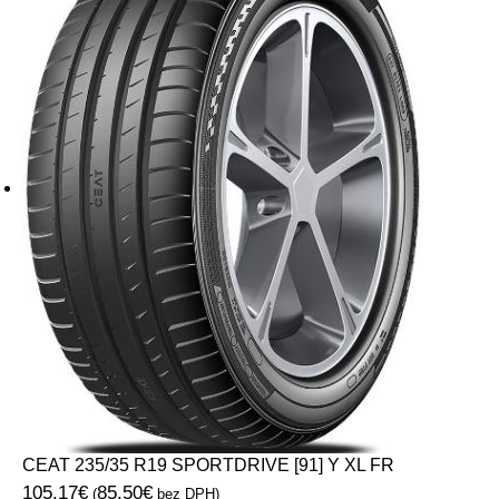
CEAT 235/35 R19 SPORTDRIVE [91] Y XL FR
105.17
€
85.50
€
(
bez DPH)